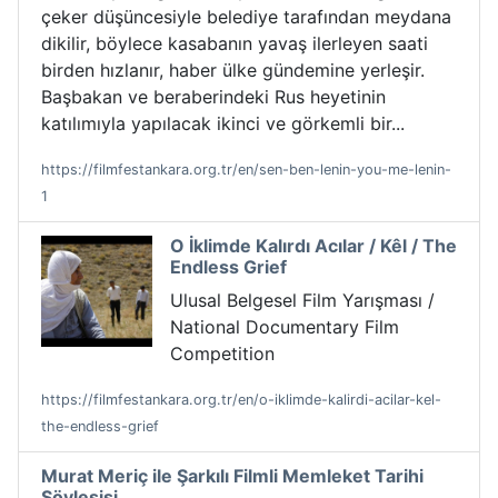
çeker düşüncesiyle belediye tarafından meydana
dikilir, böylece kasabanın yavaş ilerleyen saati
birden hızlanır, haber ülke gündemine yerleşir.
Başbakan ve beraberindeki Rus heyetinin
katılımıyla yapılacak ikinci ve görkemli bir...
https://filmfestankara.org.tr/en/sen-ben-lenin-you-me-lenin-
1
O İklimde Kalırdı Acılar / Kêl / The
Endless Grief
Ulusal Belgesel Film Yarışması /
National Documentary Film
Competition
https://filmfestankara.org.tr/en/o-iklimde-kalirdi-acilar-kel-
the-endless-grief
Murat Meriç ile Şarkılı Filmli Memleket Tarihi
Söyleşisi