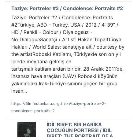
Taziye: Portreler #2 / Condolence: Portraits #2
Taziye: Portreler #2 / Condolence: Portraits
#2Türkiye, ABD - Turkey, USA / 2012 / 4’ 39’’ /
HD / Renkli - Colour / Diyalogsuz -
No DialogueSanatçı / Artist: Hakan TopalDünya
Hakları / World Sales: sanatçıya ait / courtesy by
the artistRoboski Katliamı, Türkiye’de son on yıl
içinde meydana gelmiş en
tartışmalı katliamlardan biridir. 28 Aralık 2011’de,
insansız hava araçları (UAV) Roboski köyünün
yakınındaki Irak-Türkiye sınırını geçen bir grup
insan...
https://filmfestankara.org.tr/en/taziye-portreler-2-
condolence-portraits-2
İDİL BİRET: BİR HARİKA
ÇOCUĞUN PORTRESİ / IDIL
BIRET: THE PORTRAIT OF A