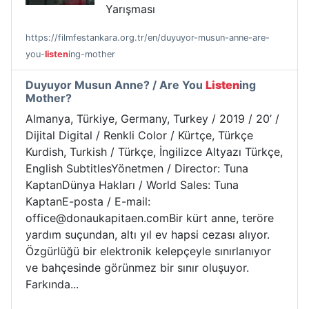
Yarışması
https://filmfestankara.org.tr/en/duyuyor-musun-anne-are-
you-
listen
ing-mother
Duyuyor Musun Anne? / Are You
Listen
ing
Mother?
Almanya, Türkiye, Germany, Turkey / 2019 / 20’ /
Dijital Digital / Renkli Color / Kürtçe, Türkçe
Kurdish, Turkish / Türkçe, İngilizce Altyazı Türkçe,
English SubtitlesYönetmen / Director: Tuna
KaptanDünya Hakları / World Sales: Tuna
KaptanE-posta / E-mail:
office@donaukapitaen.comBir kürt anne, teröre
yardım suçundan, altı yıl ev hapsi cezası alıyor.
Özgürlüğü bir elektronik kelepçeyle sınırlanıyor
ve bahçesinde görünmez bir sınır oluşuyor.
Farkında...