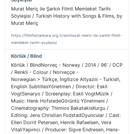
Murat Meriç ile Şarkılı Filmli Memleket Tarihi
Söyleşisi / Turkish History with Songs & Films, by
Murat Meriç
https://filmfestankara.org.tr/en/murat-meric-ile-sarkili-filmli-
memleket-tarihi-soylesisi
Körlük / Blind
Körlük / BlindNorveç - Norway / 2014 / 96’ / DCP
/ Renkli - Colour / Norveççe -
Norwegian > Türkçe, İngilizce Altyazılı - Turkish,
English SubtitlesYönetmen / Director: Eskil
VogtSenaryo / Screenplay: Eskil VogtMüzik /
Music: Henk HofstedeGörüntü Yönetmeni /
Cinematography: Thimios BakatakisKurgu /
Editing: Jens Christian FodstadOyuncular / Cast:
Ellen Dorrit Petersen, Henrik Rafaelsen, Vera
VitaliYapımcı / Producer: Sigve Endresen, Hans-