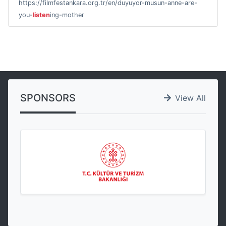
https://filmfestankara.org.tr/en/duyuyor-musun-anne-are-
you-
listen
ing-mother
SPONSORS
View All