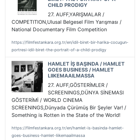
CHILD PRODIGY
27. AUFF,YARIŞMALAR /
COMPETITION,Ulusal Belgesel Film Yarışması /
National Documentary Film Competition
https://filmfestankara.org.tr/en/idil-biret-bir-harika-cocugun-
portresi-idil-biret-the-portrait-of-a-child-prodigy
HAMLET İŞ BAŞINDA / HAMLET
GOES BUSINESS / HAMLET
LIIKEMAAILMASSA
27. AUFF,GÖSTERİMLER /
SCREENINGS,DÜNYA SİNEMASI
GÖSTERİMİ / WORLD CINEMA
SCREENINGS,Dünyada Çürümüş Bir Şeyler Var! /
Something is Rotten in the State of the World!
https://filmfestankara.org.tr/en/hamlet-is-basinda-hamlet-
goes-business-hamlet-liikemaailmassa