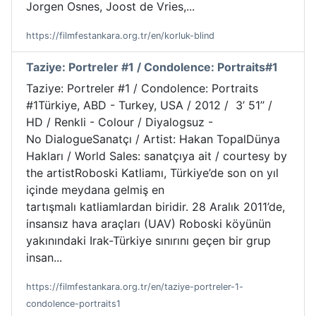
Jorgen Osnes, Joost de Vries,...
https://filmfestankara.org.tr/en/korluk-blind
Taziye: Portreler #1 / Condolence: Portraits#1
Taziye: Portreler #1 / Condolence: Portraits
#1Türkiye, ABD - Turkey, USA / 2012 / 3’ 51’’ /
HD / Renkli - Colour / Diyalogsuz -
No DialogueSanatçı / Artist: Hakan TopalDünya
Hakları / World Sales: sanatçıya ait / courtesy by
the artistRoboski Katliamı, Türkiye’de son on yıl
içinde meydana gelmiş en
tartışmalı katliamlardan biridir. 28 Aralık 2011’de,
insansız hava araçları (UAV) Roboski köyünün
yakınındaki Irak-Türkiye sınırını geçen bir grup
insan...
https://filmfestankara.org.tr/en/taziye-portreler-1-
condolence-portraits1