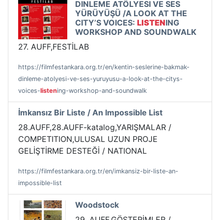
DINLEME ATÖLYESI VE SES
YÜRÜYÜŞÜ /A LOOK AT THE
CITY’S VOICES:
LISTEN
ING
WORKSHOP AND SOUNDWALK
27. AUFF,FESTİLAB
https://filmfestankara.org.tr/en/kentin-seslerine-bakmak-
dinleme-atolyesi-ve-ses-yuruyusu-a-look-at-the-citys-
voices-
listen
ing-workshop-and-soundwalk
İmkansız Bir Liste / An Impossible List
28.AUFF,28.AUFF-katalog,YARIŞMALAR /
COMPETITION,ULUSAL UZUN PROJE
GELİŞTİRME DESTEĞİ / NATIONAL
https://filmfestankara.org.tr/en/imkansiz-bir-liste-an-
impossible-list
Woodstock
29. AUFF,GÖSTERİMLER /