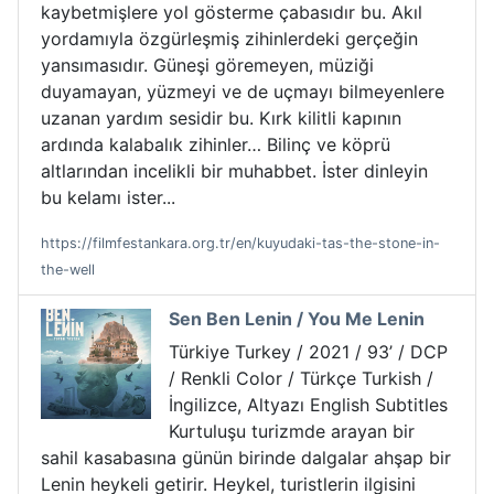
kaybetmişlere yol gösterme çabasıdır bu. Akıl
yordamıyla özgürleşmiş zihinlerdeki gerçeğin
yansımasıdır. Güneşi göremeyen, müziği
duyamayan, yüzmeyi ve de uçmayı bilmeyenlere
uzanan yardım sesidir bu. Kırk kilitli kapının
ardında kalabalık zihinler… Bilinç ve köprü
altlarından incelikli bir muhabbet. İster dinleyin
bu kelamı ister...
https://filmfestankara.org.tr/en/kuyudaki-tas-the-stone-in-
the-well
Sen Ben Lenin / You Me Lenin
Türkiye Turkey / 2021 / 93’ / DCP
/ Renkli Color / Türkçe Turkish /
İngilizce, Altyazı English Subtitles
Kurtuluşu turizmde arayan bir
sahil kasabasına günün birinde dalgalar ahşap bir
Lenin heykeli getirir. Heykel, turistlerin ilgisini