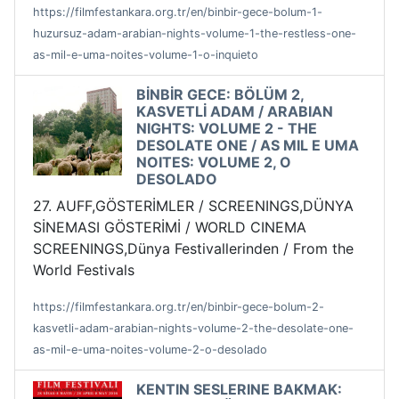
https://filmfestankara.org.tr/en/binbir-gece-bolum-1-
huzursuz-adam-arabian-nights-volume-1-the-restless-one-
as-mil-e-uma-noites-volume-1-o-inquieto
BİNBİR GECE: BÖLÜM 2,
KASVETLİ ADAM / ARABIAN
NIGHTS: VOLUME 2 - THE
DESOLATE ONE / AS MIL E UMA
NOITES: VOLUME 2, O
DESOLADO
27. AUFF,GÖSTERİMLER / SCREENINGS,DÜNYA
SİNEMASI GÖSTERİMİ / WORLD CINEMA
SCREENINGS,Dünya Festivallerinden / From the
World Festivals
https://filmfestankara.org.tr/en/binbir-gece-bolum-2-
kasvetli-adam-arabian-nights-volume-2-the-desolate-one-
as-mil-e-uma-noites-volume-2-o-desolado
KENTIN SESLERINE BAKMAK: