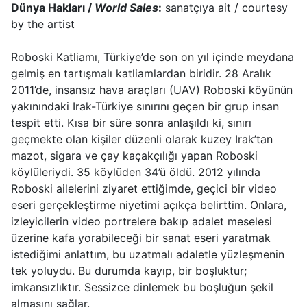
Dünya Hakları /
World Sales
:
sanatçıya ait / courtesy
by the artist
Roboski Katliamı, Türkiye’de son on yıl içinde meydana
gelmiş en tartışmalı katliamlardan biridir. 28 Aralık
2011’de, insansız hava araçları (UAV) Roboski köyünün
yakınındaki Irak-Türkiye sınırını geçen bir grup insan
tespit etti. Kısa bir süre sonra anlaşıldı ki, sınırı
geçmekte olan kişiler düzenli olarak kuzey Irak’tan
mazot, sigara ve çay kaçakçılığı yapan Roboski
köylüleriydi. 35 köylüden 34’ü öldü. 2012 yılında
Roboski ailelerini ziyaret ettiğimde, geçici bir video
eseri gerçekleştirme niyetimi açıkça belirttim. Onlara,
izleyicilerin video portrelere bakıp adalet meselesi
üzerine kafa yorabileceği bir sanat eseri yaratmak
istediğimi anlattım, bu uzatmalı adaletle yüzleşmenin
tek yoluydu. Bu durumda kayıp, bir boşluktur;
imkansızlıktır. Sessizce dinlemek bu boşluğun şekil
almasını sağlar.