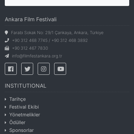
Ankara Film Festivali
Farabi Sokak No: 29/1 Çankaya, Ankara, Türkiye
+90 312 468 7745 / +90 312 468 3892
+90 312 467 7830
info@filmfestankara.org.tr
INSTITUTIONAL
Tarihçe
Festival Ekibi
Yönetmelikler
Ödüller
Sponsorlar