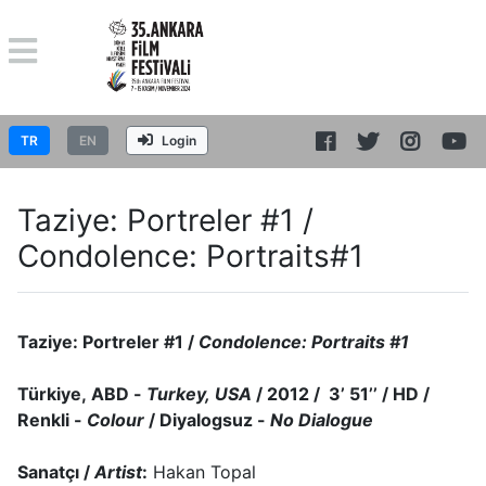
TR
EN
Login
Taziye: Portreler #1 /
Condolence: Portraits#1
Taziye: Portreler #1 /
Condolence: Portraits #1
Türkiye, ABD -
Turkey, USA
/ 2012 / 3’ 51’’ / HD /
Renkli -
Colour
/ Diyalogsuz -
No Dialogue
Sanatçı /
Artist
:
Hakan Topal