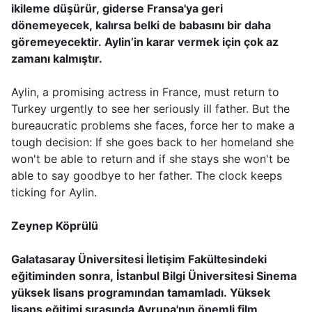
ikileme düşürür, giderse Fransa'ya geri
dönemeyecek, kalırsa belki de babasını bir daha
göremeyecektir. Aylin’in karar vermek için çok az
zamanı kalmıştır.
Aylin, a promising actress in France, must return to
Turkey urgently to see her seriously ill father. But the
bureaucratic problems she faces, force her to make a
tough decision: If she goes back to her homeland she
won't be able to return and if she stays she won't be
able to say goodbye to her father. The clock keeps
ticking for Aylin.
Zeynep Köprülü
Galatasaray Üniversitesi İletişim Fakültesindeki
eğitiminden sonra, İstanbul Bilgi Üniversitesi Sinema
yüksek lisans programından tamamladı. Yüksek
lisans eğitimi sırasında Avrupa'nın önemli film