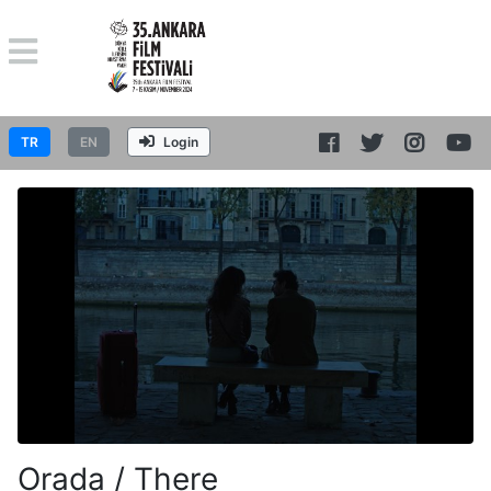
TR
EN
Login
Orada / There