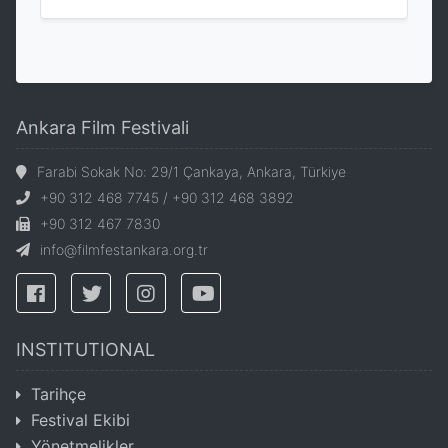
Ankara Film Festivali
Farabi Sokak No: 29/1 Çankaya, Ankara, Türkiye
+90 312 468 7745 / +90 312 468 3892
+90 312 467 7830
info@filmfestankara.org.tr
INSTITUTIONAL
Tarihçe
Festival Ekibi
Yönetmelikler