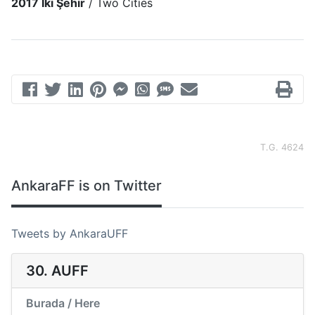
2017 İki Şehir
/
Two Cities
T.G. 4624
AnkaraFF is on Twitter
Tweets by AnkaraUFF
30. AUFF
Burada / Here