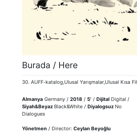
Burada / Here
30. AUFF-katalog,Ulusal Yarışmalar,Ulusal Kısa Fi
Almanya
Germany /
2018
/
5’
/
Dijital
Digital /
Siyah&Beyaz
Black&White /
Diyalogsuz
No
Dialogues
Yönetmen
/ Director:
Ceylan Beyoğlu