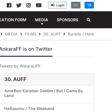
Login
EN
TR
CATION FORM
MEDIA
SPONSORS
MEDIA
FILMS
30. AUFF
Burada / Here
AnkaraFF is on Twitter
Tweets by AnkaraUFF
30. AUFF
Ama Ben Karadan Geldim / But I Came By
Land
Haftasonu / The Weekend