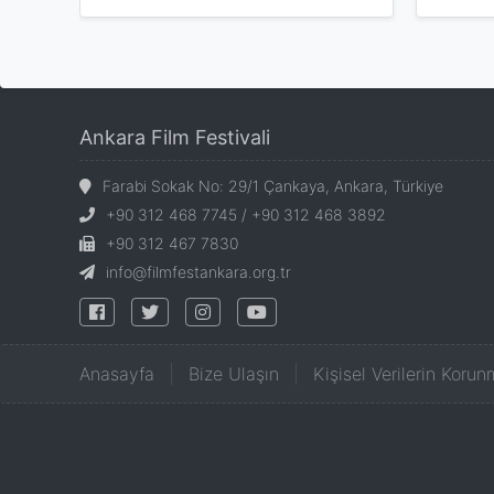
Ankara Film Festivali
Farabi Sokak No: 29/1 Çankaya, Ankara, Türkiye
+90 312 468 7745 / +90 312 468 3892
+90 312 467 7830
info@filmfestankara.org.tr
Anasayfa
Bize Ulaşın
Kişisel Verilerin Korun