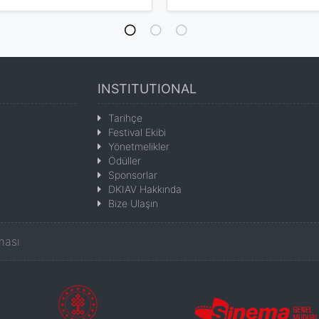
INSTITUTIONAL
Tarihçe
Festival Ekibi
Yönetmelikler
Ödüller
Sponsorlar
DKIAV Hakkında
Bize Ulaşın
ması