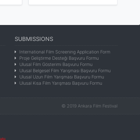
SUBMISSIONS
International Film Screening Application Form
Proje Geliştirme Desteği Başvuru Formu
Ulusal Film Gösterimi Başvuru Formu
Ulusal Belgesel Film Yarışması Başvuru Formu
Ulusal Uzun Film Yarışması Başvuru Formu
Ulusal Kısa Film Yarışması Başvuru Formu
©
2019
Ankara Film Festival