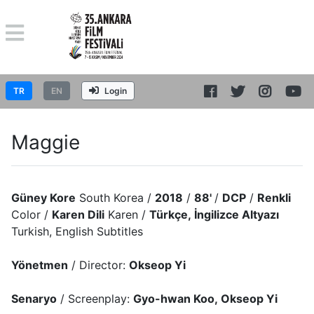
TR
EN
Login
Maggie
Güney Kore
South Korea /
2018
/
88'
/
DCP
/
Renkli
Color /
Karen Dili
Karen /
Türkçe, İngilizce Altyazı
Turkish, English Subtitles
Yönetmen
/ Director:
Okseop Yi
Senaryo
/ Screenplay:
Gyo-hwan Koo, Okseop Yi