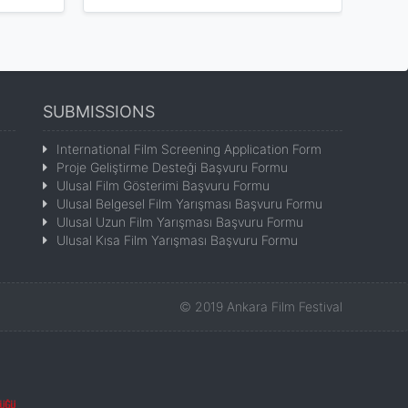
SUBMISSIONS
International Film Screening Application Form
Proje Geliştirme Desteği Başvuru Formu
Ulusal Film Gösterimi Başvuru Formu
Ulusal Belgesel Film Yarışması Başvuru Formu
Ulusal Uzun Film Yarışması Başvuru Formu
Ulusal Kısa Film Yarışması Başvuru Formu
©
2019
Ankara Film Festival