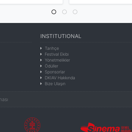
INSTITUTIONAL
Tarihçe
Festival Ekibi
Yönetmelikler
Ödüller
Sponsorlar
DKIAV Hakkında
Bize Ulaşın
ması