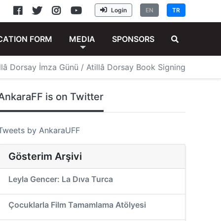
Login
EN
TR
CATION FORM
MEDIA
SPONSORS
illâ Dorsay İmza Günü / Atillâ Dorsay Book Signing
AnkaraFF is on Twitter
Tweets by AnkaraUFF
Gösterim Arşivi
Leyla Gencer: La Dıva Turca
Çocuklarla Film Tamamlama Atölyesi