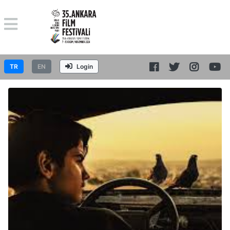
TR
EN
Login