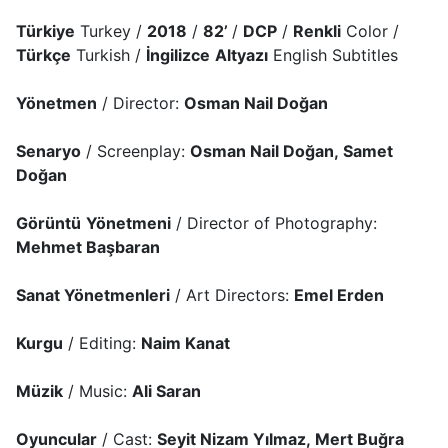
Türkiye
Turkey /
2018
/
82’
/
DCP
/
Renkli
Color /
Türkçe
Turkish /
İngilizce
Altyazı
English Subtitles
Yönetmen
/ Director:
Osman Nail Doğan
Senaryo
/ Screenplay:
Osman Nail Doğan, Samet
Doğan
Görüntü
Yönetmeni
/ Director of Photography:
Mehmet Başbaran
Sanat Yönetmenleri
/ Art Directors:
Emel Erden
Kurgu
/ Editing:
Naim Kanat
Müzik
/ Music:
Ali Saran
Oyuncular
/ Cast:
Seyit Nizam Yılmaz, Mert Buğra