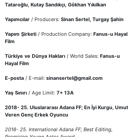
Tataroğlu, Kutay Sandıkçı, Gökhan Yıkılkan
Yapımcılar
/ Producers:
Sinan Sertel, Turgay Şahin
Yapım
Şirketi
/ Production Company:
Fanus-u Hayal
Film
Türkiye
ve
Dünya
Hakları
/ World Sales:
Fanus-u
Hayal Film
E-posta
/ E-mail:
sinansertel@gmail.com
Yaş
Sınırı
/ Age Limit:
7+ 13A
2018- 25. Uluslararası Adana FF; En İyi Kurgu, Umut
Veren Genç Erkek Oyuncu
2018- 25. International Adana FF; Best Editing,
Promising Young Actor Award