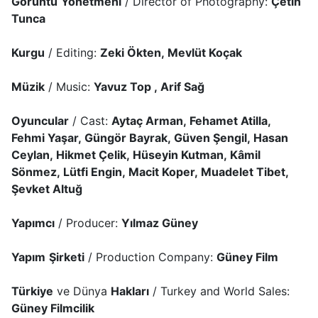
Görüntü
Yönetmeni
/ Director of Photography:
Çetin
Tunca
Kurgu
/ Editing:
Zeki Ökten, Mevlüt Koçak
Müzik
/ Music:
Yavuz Top , Arif Sağ
Oyuncular
/ Cast:
Aytaç Arman, Fehamet Atilla,
Fehmi Yaşar, Güngör Bayrak, Güven Şengil, Hasan
Ceylan, Hikmet Çelik, Hüseyin Kutman, Kâmil
Sönmez, Lütfi Engin, Macit Koper, Muadelet Tibet,
Şevket Altuğ
Yapımcı
/ Producer:
Yılmaz Güney
Yapım
Şirketi
/ Production Company:
Güney Film
Türkiye
ve Dünya
Hakları
/ Turkey and World Sales:
Güney Filmcilik