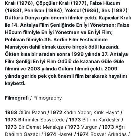
Kralı (1976), Çöpçüler Kralı (1977), Faize Hücum
(1983), Pehlivan (1984), Yoksul (1986), Ses (1987)
Düttürü Dünya gibi önemli filmler çekti. Kapıcılar Kralı
ile 14. Antalya Film Şenliğinde En İyi Yönetmen; Faize
Hücum filmiyle En İyi Yönetmen ve En İyi Film;
Pehlivan filmiyle 35. Berlin Film Festivalinde
Mansiyon dahil olmak üzere birçok ödül kazandı.
Ökten kısa bir aradan sonra 1999 yılında 37. Antalya
Film Şenliği En İyi Film Ödülü de kazanan Güle Güle
filmini ve 2003 yılında Gülüm filmini çekti. 2009
yılında geride pek çok önemli film bırakarak hayatını
kaybetti.
Filmografi
/ Filmography
1963
Ölüm Pazarı
/ 1972
Kadın Yapar, Kırık Hayat
/
1973 B
itirimler Sosyetede
/ 1973
Bitirim Kardeşler
/
1973
Bir Demet Menekşe
/ 1973
Vurgun
/ 1973
Ağrı
Dağının Gazabı /
1974
Hasret
/ 1974
Boşver Arkadaş /