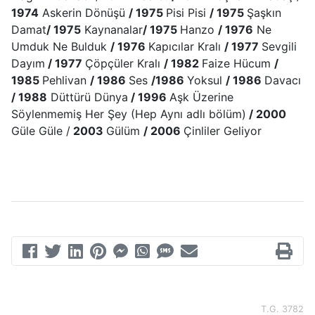
1974
Askerin Dönüşü
/ 1975
Pisi Pisi
/ 1975
Şaşkın
Damat
/ 1975
Kaynanalar
/ 1975
Hanzo
/ 1976
Ne
Umduk Ne Bulduk
/ 1976
Kapıcılar Kralı
/ 1977
Sevgili
Dayım
/ 1977
Çöpçüler Kralı
/ 1982
Faize Hücum
/
1985
Pehlivan
/ 1986
Ses
/1986
Yoksul
/ 1986
Davacı
/ 1988
Düttürü Dünya
/ 1996
Aşk Üzerine
Söylenmemiş Her Şey (Hep Aynı adlı bölüm)
/ 2000
Güle Güle /
2003
Gülüm
/ 2006
Çinliler Geliyor
T.G. 3782