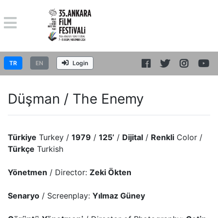
TR
EN
Login
Düşman / The Enemy
Türkiye
Turkey /
1979
/
125’
/
Dijital
/
Renkli
Color /
Türkçe
Turkish
Yönetmen
/ Director:
Zeki Ökten
Senaryo
/ Screenplay:
Yılmaz Güney