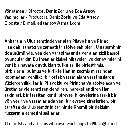
Yönetmen 
/ Director: 
Deniz Zorlu ve Eda Arısoy
Yapımcılar
 / Producers: 
Deniz Zorlu ve Eda Arısoy
E-posta
 / E-mail: 
edaarisoy@gmail.com
Ankara’nın Ulus semtinde yer alan Pilavoğlu ve Pirinç 
Han’daki sanatçı ve zanaatkâr atölye sahipleri, Ulus semtinin 
dönüşümünde, yeniden yaratılmasında yer alan gizli başrol 
oyuncularıdır. Bu insanlar kişisel hikayeleri ve deneyimlerini 
yeni bir hayata duydukları tutkuları ile birleştirmiş, 
birbirlerini bulmuş ve birlikte Han’ın geçmiş mirasından 
kopmadan, yenilikçi bir ortak yaşam alanı yaratmışlardır. 
Yüzlerce yıllık, tarihi Pilavoğlu ve Pirinçhan’a atölye açan ve 
üretimleriyle semti renklendiren, hareketlendiren Han 
sakinleri, bir taraftan kendi bireysel hikayelerine farklı bir 
yön verir ve yaşamlarında yeni bir evreye girerlerken, bir 
taraftan da Ulus semtinin tarihinde önemli bir değişim 
rüzgarının esmesini sağlarlar.
The artists and artisans who own workshops in Pilavoğlu and 