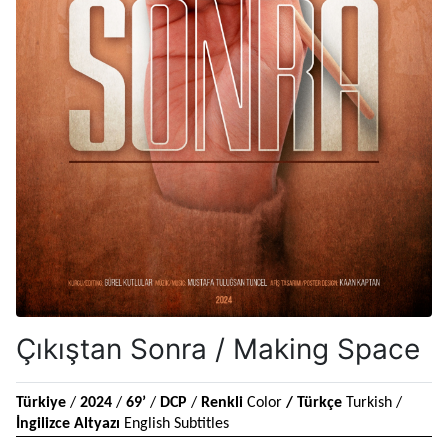
Çıkıştan Sonra / Making Space
Türkiye 
/ 
2024 
/ 
69’
 / 
DCP 
/ 
Renkli 
Color 
/ Türkçe 
Turkish / 
İngilizce Altyazı
 English Subtitles 