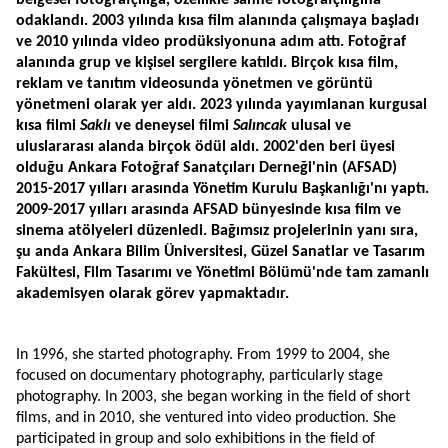
belgesel fotoğrafçılığa, özellikle sahne fotoğrafçılığına 
odaklandı. 2003 yılında kısa film alanında çalışmaya başladı 
ve 2010 yılında video prodüksiyonuna adım attı. Fotoğraf 
alanında grup ve kişisel sergilere katıldı. Birçok kısa film, 
reklam ve tanıtım videosunda yönetmen ve görüntü 
yönetmeni olarak yer aldı. 2023 yılında yayımlanan kurgusal 
kısa filmi 
Saklı
 ve deneysel filmi 
Salıncak
 ulusal ve 
uluslararası alanda birçok ödül aldı. 2002'den beri üyesi 
olduğu Ankara Fotoğraf Sanatçıları Derneği'nin (AFSAD) 
2015-2017 yılları arasında Yönetim Kurulu Başkanlığı'nı yaptı. 
2009-2017 yılları arasında AFSAD bünyesinde kısa film ve 
sinema atölyeleri düzenledi. Bağımsız projelerinin yanı sıra, 
şu anda Ankara Bilim Üniversitesi, Güzel Sanatlar ve Tasarım 
Fakültesi, Film Tasarımı ve Yönetimi Bölümü'nde tam zamanlı 
akademisyen olarak görev yapmaktadır. 
In 1996, she started photography. From 1999 to 2004, she 
focused on documentary photography, particularly stage 
photography. In 2003, she began working in the field of short 
films, and in 2010, she ventured into video production. She 
participated in group and solo exhibitions in the field of 