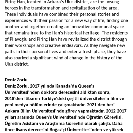
Pirinç Han, located in Ankara's Ulus district, are the unsung 
heroes in the transformation and revitalization of the area. 
These individuals have combined their personal stories and 
experiences with their passion for a new way of life, finding one 
another and together creating an innovative communal space 
that remains true to the Han's historical heritage. The residents 
of Pilavoğlu and Pirinç Han have revitalized the district through 
their workshops and creative endeavors. As they navigate new 
paths in their personal lives and enter a fresh phase, they have 
also sparked a significant wind of change in the history of the 
Ulus district.
Deniz Zorlu  
Deniz Zorlu, 2017 yılında Kanada'da Queen's 
Üniversitesi'nden doktora derecesini aldıktan sonra, 
2018'den itibaren Türkiye'deki çeşitli üniversitelerin film ve 
yeni medya bölümlerinde çalışmaktadır. 2021'den beri 
Ankara Bilim Üniversitesi'nde görev yapmaktadır. 2012-2017 
yılları arasında Queen's Üniversitesi'nde Öğretim Görevlisi, 
Öğretim Asistanı ve Araştırma Görevlisi olarak çalıştı. Daha 
önce lisans derecesini Boğaziçi Üniversitesi'nden ve yüksek 