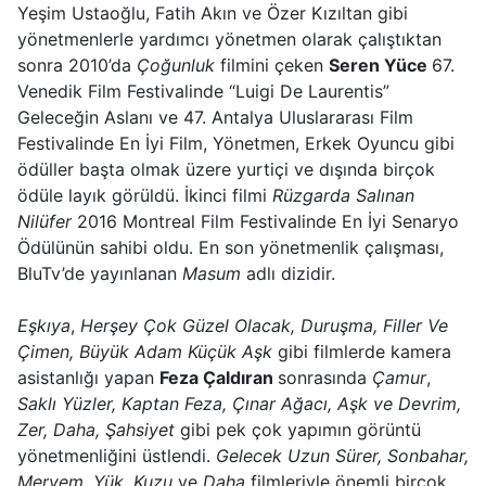
Yeşim Ustaoğlu, Fatih Akın ve Özer Kızıltan gibi
yönetmenlerle yardımcı yönetmen olarak çalıştıktan
sonra 2010’da
Çoğunluk
filmini çeken
Seren Yüce
67.
Venedik Film
Festivalinde “Luigi De Laurentis”
Geleceğin Aslanı ve 47. Antalya Uluslararası Film
Festivalinde En İyi Film, Yönetmen, Erkek Oyuncu gibi
ödüller başta olmak üzere yurtiçi ve dışında birçok
ödüle layık görüldü. İkinci filmi
Rüzgarda Salınan
Nilüfer
2016 Montreal Film Festivalinde En İyi Senaryo
Ödülünün sahibi oldu. En son yönetmenlik çalışması,
BluTv’de yayınlanan
Masum
adlı dizidir.
Eşkıya
,
Herşey Çok Güzel Olacak, Duruşma, Filler Ve
Çimen, Büyük Adam Küçük Aşk
gibi filmlerde kamera
asistanlığı yapan
Feza Çaldıran
sonrasında
Çamur
,
Saklı Yüzler, Kaptan Feza, Çınar Ağacı, Aşk ve Devrim,
Zer, Daha, Şahsiyet
gibi pek çok yapımın görüntü
yönetmenliğini üstlendi.
Gelecek Uzun Sürer, Sonbahar,
Meryem, Yük, Kuzu
ve
Daha
filmleriyle önemli birçok