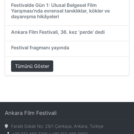
Festivalde Gün 1: Ulusal Belgesel Film
Yarışması’nda evrensel tanıklıklar, kökler ve
dayanışma hikâyeleri
Ankara Film Festivali, 36. kez ‘perde’ dedi
Festival fragmanı yayında
Tümünü Göster
Ankara Film Festivali
Farabi Sokak No: 29/1 Çankaya, Ankara, Türkiye
+90 312 468 7745 / +90 312 468 3892