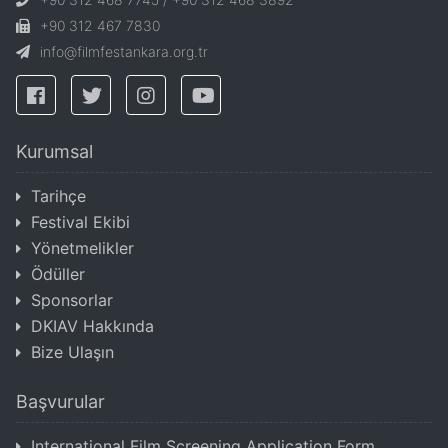
+90 312 467 7830
info@filmfestankara.org.tr
Kurumsal
Tarihçe
Festival Ekibi
Yönetmelikler
Ödüller
Sponsorlar
DKIAV Hakkında
Bize Ulaşın
Başvurular
International Film Screening Application Form