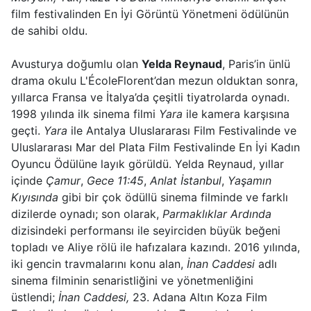
film festivalinden En İyi Görüntü Yönetmeni ödülünün
de sahibi oldu.
Avusturya doğumlu olan
Yelda Reynaud
, Paris’in ünlü
drama okulu L'ÉcoleFlorent’dan mezun olduktan sonra,
yıllarca Fransa ve İtalya’da çeşitli tiyatrolarda oynadı.
1998 yılında ilk sinema filmi
Yara
ile kamera karşısına
geçti.
Yara
ile Antalya Uluslararası Film Festivalinde ve
Uluslararası Mar del Plata Film Festivalinde En İyi Kadın
Oyuncu Ödülüne layık görüldü. Yelda Reynaud, yıllar
içinde
Çamur
,
Gece 11:45
,
Anlat İstanbul
,
Yaşamın
Kıyısında
gibi bir çok ödüllü sinema filminde ve farklı
dizilerde oynadı; son olarak,
Parmaklıklar Ardında
dizisindeki performansı ile seyirciden büyük beğeni
topladı ve Aliye rölü ile hafızalara kazındı. 2016 yılında,
iki gencin travmalarını konu alan,
İnan Caddesi
adlı
sinema filminin senaristliğini ve yönetmenliğini
üstlendi;
İnan Caddesi,
23. Adana Altın Koza Film