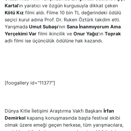
Kartal
’ın yaratıcı ve özgün kurgusuyla dikkat çeken
Kötü Kız
filmi aldı. Filme 10 bin TL değerindeki ödülü
seçici kurul adına Prof. Dr. Ruken Öztürk takdim etti.
Yarışmada
Umut Subaşı
’nın
Sana İnanmıyorum Ama
Yerçekimi Var
filmi ikincilik ve
Onur Yağız
’ın
Toprak
adlı filmi ise üçüncülük ödülüne hak kazandı.
[foogallery id="11377"]
Dünya Kitle İletişimi Araştırma Vakfı Başkanı
İrfan
Demirkol
kapanış konuşmasında başta festival ekibi
olmak üzere emeği geçen herkese, tüm yarışmacılara,