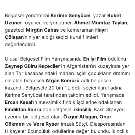
Belgesel yönetmeni
Kerime Senyücel
, yazar
Buket
Uzuner
, oyuncu ve yönetmen
Ahmet Mümtaz Taylan
,
gazeteci
Mirgün Cabas
ve kameraman
Hayri
Çölaşan
’nın yer aldığı seçici kurul filmleri
değerlendirdi.
Ulusal Belgesel Film Yarışmasında
En İyi Film
ödülünü
Zeynep Gülru Keçeciler
’in Afganistan’ın kuzeyinde yer
alan Tor kasabasındaki maden işçisi çocukların dramını
ele alan belgeseli
Afgan Kömürü
adlı belgeseli
kazandı. Belgesele 20 bin TL ödül seçici kurul adına
Kerime Senyücel tarafından takdim edildi. Yarışmada
Ercan Kesal
’ın mevsimlik fındık işçilerine odaklanan
Fındıktan Sonra
adlı belgeseli
ikincilik
, Kasr Gravyeri
üzerine bir belgesel olan,
Özgür Atlagan, Onur
Gökmen
ve
Vera Ryser
imzalı Sütçü Diasporasından
Hikayeler üçüncülük ödüllerine değer bulundu. İkincilik