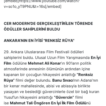
[embed]https://www.youtube.com/watch?
v=so1o_yT9PNU&t=16s[/embed]
CER MODERN'DE GERÇEKLEŞTİRİLEN TÖRENDE
ÖDÜLLER SAHİPLERİNİ BULDU
ANKARA’NIN EN İYİSİ "RENKSİZ RÜYA"
29. Ankara Uluslararası Film Festivali ödülleri
sahiplerini buldu. Ulusal Uzun Film Yarışmasında
En İyi
Film
ödülüne
Mehmet Ali Konar
’ın 90’ların politik
atmosferinde annesinin ölümünün ardından içine
kapanan bir çocuğun hikayesini anlattığı
“Renksiz
Rüya”
filmi değer bulundu.
Banu Sıvacı
’nın Adana'nın
bir kenar mahallesinde, abisi ve ablasıyla birlikte
yasayan ve beslediği güvercinlerle özel bir bağ kuran
Yusuf’un hikayesini anlattığı
“Güvercin”
filmi
ise
Mahmut Tali Öngören En İyi İlk Film Ödülü
nü