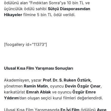
ödülünü alan “Fındıktan Sonra”ya 10 bin TL ve
üçüncülük ödülü sahibi
Sütçü Diasporasından
Hikayeler
filmine 5 bin TL ödül verildi.
[foogallery id="11373"]
Ulusal Kısa Film Yarışması Sonuçları
Akademisyen, yazar
Prof. Dr. S. Ruken Öztürk,
yönetmen
Ramin Matin
, oyuncu
Devin Özgür Çınar
,
karikatürist
Emrah Ablak
ve oyuncu
Özgür Emre
Yıldırım
’dan oluşan seçici kurul filmleri değerlendirdi.
Ulusal Kısa Film Yarışmasında
En İyi Film
ödülünü
Ayçe