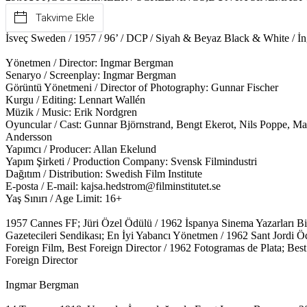
Takvime Ekle
İsveç Sweden / 1957 / 96’ / DCP / Siyah & Beyaz Black & White / İngil
Yönetmen / Director: Ingmar Bergman
Senaryo / Screenplay: Ingmar Bergman
Görüntü Yönetmeni / Director of Photography: Gunnar Fischer
Kurgu / Editing: Lennart Wallén
Müzik / Music: Erik Nordgren
Oyuncular / Cast: Gunnar Björnstrand, Bengt Ekerot, Nils Poppe, M
Andersson
Yapımcı / Producer: Allan Ekelund
Yapım Şirketi / Production Company: Svensk Filmindustri
Dağıtım / Distribution: Swedish Film Institute
E-posta / E-mail: kajsa.hedstrom@filminstitutet.se
Yaş Sınırı / Age Limit: 16+
1957 Cannes FF; Jüri Özel Ödülü / 1962 İspanya Sinema Yazarları Bir
Gazetecileri Sendikası; En İyi Yabancı Yönetmen / 1962 Sant Jordi Ö
Foreign Film, Best Foreign Director / 1962 Fotogramas de Plata; Best 
Foreign Director
Ingmar Bergman