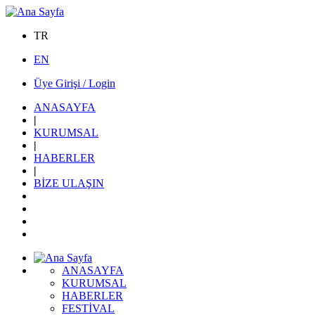
TR
EN
Üye Girişi / Login
ANASAYFA
|
KURUMSAL
|
HABERLER
|
BİZE ULAŞIN
ANASAYFA
KURUMSAL
HABERLER
FESTİVAL