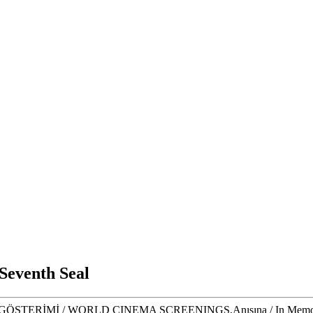
 Seventh Seal
STERİMİ / WORLD CINEMA SCREENINGS,Anısına / In Memo