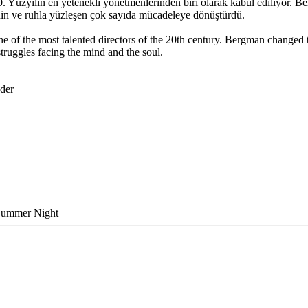
zyılın en yetenekli yönetmenlerinden biri olarak kabul ediliyor. Berg
ihin ve ruhla yüzleşen çok sayıda mücadeleye dönüştürdü.
 of the most talented directors of the 20th century. Bergman changed t
ruggles facing the mind and the soul.
der
 Summer Night