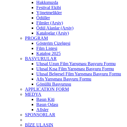
Hakkımızda
Festival Ekibi
Yönetmelikler
Ödüller
Filmler (Arşiv)
Ödül Alanlar (Arşiv)
Kataloglar (Arşiv)
PROGRAM
Gösterim Çizelgesi
Film Listesi
Katalog 2025
BAŞVURULAR
Ulusal Uzun Film Yarışması Başvuru Formu
Ulusal Kısa Film Yarışması Başvuru Formu
Ulusal Belgesel Film Yarışması Başvuru Formu
Afiş Yarışması Başvuru Formu
Gönüllü Başvurusu
APPLICATION FORM
MEDYA
Basın Kiti
Basın Odası
Afişler
SPONSORLAR
BİZE ULAŞIN