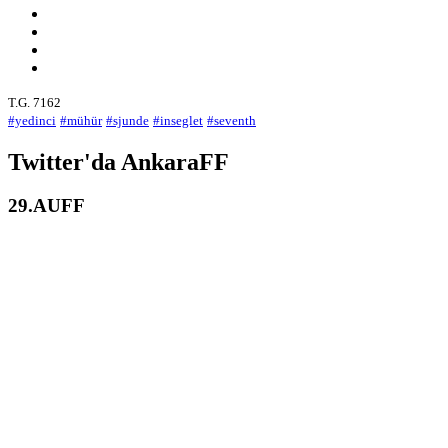
T.G. 7162
#yedinci
#mühür
#sjunde
#inseglet
#seventh
Twitter'da AnkaraFF
29.AUFF