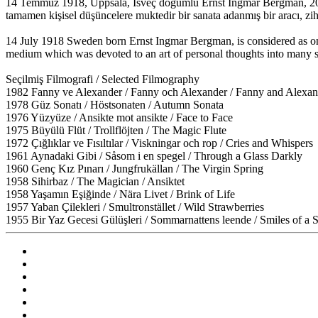
14 Temmuz 1918, Uppsala, İsveç doğumlu Ernst Ingmar Bergman, 20. Yü
tamamen kişisel düşüncelere muktedir bir sanata adanmış bir aracı, z
14 July 1918 Sweden born Ernst Ingmar Bergman, is considered as one
medium which was devoted to an art of personal thoughts into many st
Seçilmiş Filmografi / Selected Filmography
1982 Fanny ve Alexander / Fanny och Alexander / Fanny and Alexan
1978 Güz Sonatı / Höstsonaten / Autumn Sonata
1976 Yüzyüze / Ansikte mot ansikte / Face to Face
1975 Büyülü Flüt / Trollflöjten / The Magic Flute
1972 Çığlıklar ve Fısıltılar / Viskningar och rop / Cries and Whispers
1961 Aynadaki Gibi / Såsom i en spegel / Through a Glass Darkly
1960 Genç Kız Pınarı / Jungfrukällan / The Virgin Spring
1958 Sihirbaz / The Magician / Ansiktet
1958 Yaşamın Eşiğinde / Nära Livet / Brink of Life
1957 Yaban Çilekleri / Smultronstället / Wild Strawberries
1955 Bir Yaz Gecesi Gülüşleri / Sommarnattens leende / Smiles of a