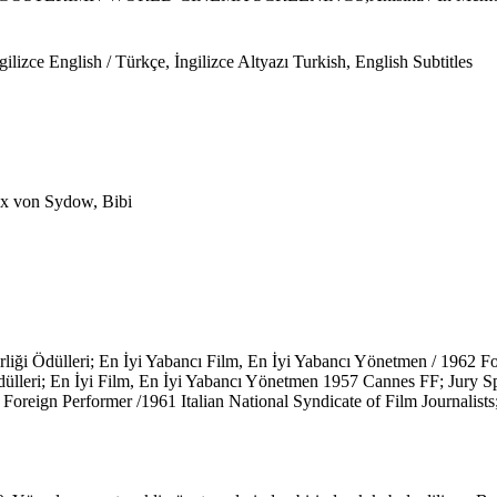
izce English / Türkçe, İngilizce Altyazı Turkish, English Subtitles
ax von Sydow, Bibi
liği Ödülleri; En İyi Yabancı Film, En İyi Yabancı Yönetmen / 1962 F
dülleri; En İyi Film, En İyi Yabancı Yönetmen 1957 Cannes FF; Jury S
Foreign Performer /1961 Italian National Syndicate of Film Journalists