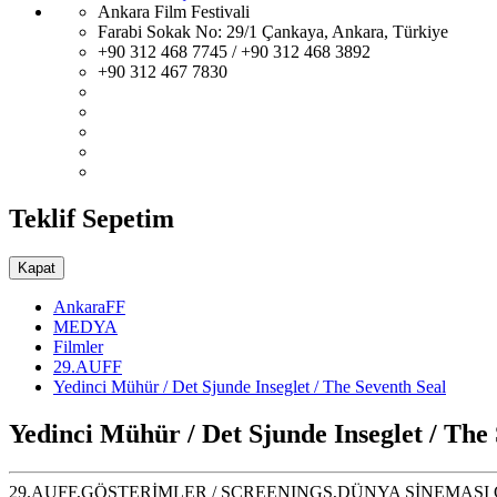
Ankara Film Festivali
Farabi Sokak No: 29/1 Çankaya, Ankara, Türkiye
+90 312 468 7745 / +90 312 468 3892
+90 312 467 7830
Teklif Sepetim
Kapat
AnkaraFF
MEDYA
Filmler
29.AUFF
Yedinci Mühür / Det Sjunde Inseglet / The Seventh Seal
Yedinci Mühür / Det Sjunde Inseglet / The
29.AUFF,GÖSTERİMLER / SCREENINGS,DÜNYA SİNEMASI GÖ