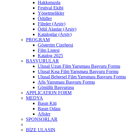
Hakkımızda
Festival Ekibi
Yönetmelikler
Ödüller
Filmler (Arşiv)
Ödül Alanlar (Arşiv)
Kataloglar (Arşiv)
PROGRAM
Gösterim Çizelgesi
Film Listesi
Katalog 2025
BAŞVURULAR
Ulusal Uzun Film Yarışması Başvuru Formu
Ulusal Kısa Film Yarışması Başvuru Formu
Ulusal Belgesel Film Yarışması Başvuru Formu
Afiş Yarışması Başvuru Formu
Gönüllü Başvurusu
APPLICATION FORM
MEDYA
Basın Kiti
Basın Odası
Afişler
SPONSORLAR
BİZE ULAŞIN