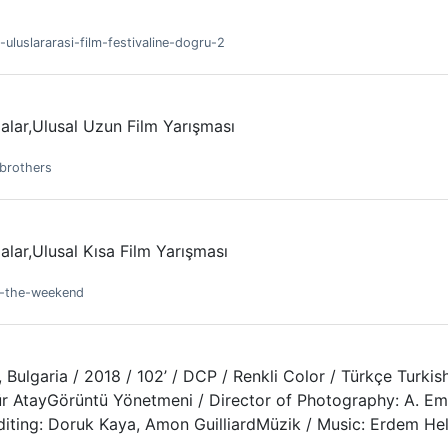
-uluslararasi-film-festivaline-dogru-2
alar,Ulusal Uzun Film Yarışması
-brothers
lar,Ulusal Kısa Film Yarışması
nu-the-weekend
Bulgaria / 2018 / 102’ / DCP / Renkli Color / Türkçe Turkish
 AtayGörüntü Yönetmeni / Director of Photography: A. Emre
diting: Doruk Kaya, Amon GuilliardMüzik / Music: Erdem He