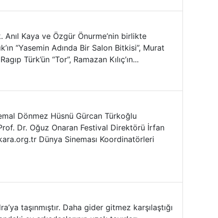
. Anıl Kaya ve Özgür Önurme’nin birlikte
k’ın “Yasemin Adında Bir Salon Bitkisi”, Murat
agıp Türk’ün “Tor”, Ramazan Kılıç’ın...
et Cemal Dönmez Hüsnü Gürcan Türkoğlu
rof. Dr. Oğuz Onaran Festival Direktörü İrfan
ara.org.tr Dünya Sineması Koordinatörleri
’ya taşınmıştır. Daha gider gitmez karşılaştığı