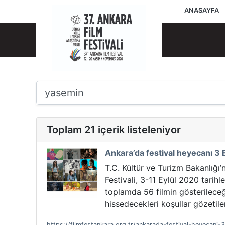
ANASAYFA
Toplam 21 içerik listeleniyor
Ankara’da festival heyecanı 3 E
T.C. Kültür ve Turizm Bakanlığı’
Festivali, 3-11 Eylül 2020 tari
toplamda 56 filmin gösterileceği
hissedecekleri koşullar gözetiler
https://filmfestankara.org.tr/ankarada-festival-heyecani-3