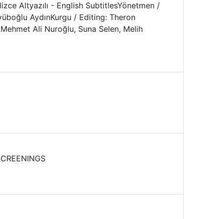
izce Altyazılı - English SubtitlesYönetmen /
üboğlu AydınKurgu / Editing: Theron
, Mehmet Ali Nuroğlu, Suna Selen, Melih
 SCREENINGS