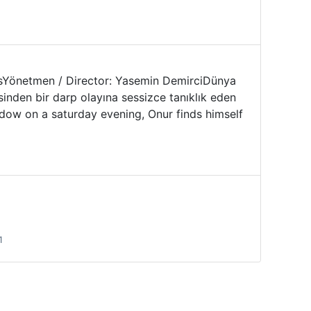
titlesYönetmen / Director: Yasemin DemirciDünya
nden bir darp olayına sessizce tanıklık eden
indow on a saturday evening, Onur finds himself
1