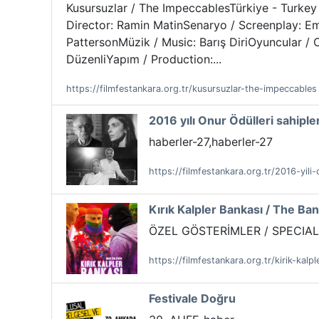
Kusursuzlar / The ImpeccablesTürkiye - Turkey /
Director: Ramin MatinSenaryo / Screenplay: E
PattersonMüzik / Music: Barış DiriOyuncular / 
DüzenliYapım / Production:...
https://filmfestankara.org.tr/kusursuzlar-the-impeccables
2016 yılı Onur Ödülleri sahiple
haberler-27,haberler-27
https://filmfestankara.org.tr/2016-yili-
Kırık Kalpler Bankası / The Ba
ÖZEL GÖSTERİMLER / SPECIAL
https://filmfestankara.org.tr/kirik-kal
Festivale Doğru