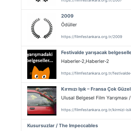
https://filmfestankara.org.tr/2007
2009
Ödüller
https://filmfestankara.org.tr/2009
Festivalde yarışacak belgeselle
Haberler-2,Haberler-2
https://filmfestankara.org.tr/festivalde
Kırmızı Işık – Fransa Çok Güzel
Ulusal Belgesel Film Yarışması
https://filmfestankara.org.tr/kirmizi-i
Kusursuzlar / The Impeccables