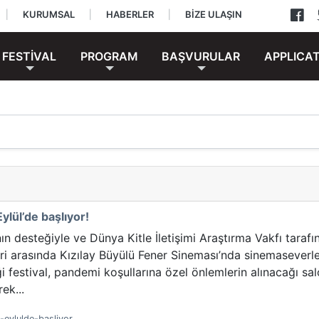
|
KURUMSAL
|
HABERLER
|
BİZE ULAŞIN
FESTİVAL
PROGRAM
BAŞVURULAR
APPLICA
ylül’de başlıyor!
nın desteğiyle ve Dünya Kitle İletişimi Araştırma Vakfı tara
hleri arasında Kızılay Büyülü Fener Sineması’nda sinemasever
 festival, pandemi koşullarına özel önlemlerin alınacağı sal
ek...
-eylulde-basliyor