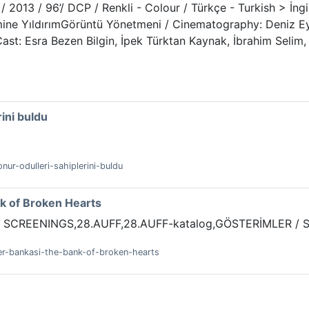
 2013 / 96’/ DCP / Renkli - Colour / Türkçe - Turkish > İngil
mine YıldırımGörüntü Yönetmeni / Cinematography: Deniz Ey
Cast: Esra Bezen Bilgin, İpek Türktan Kaynak, İbrahim Selim
rini buldu
onur-odulleri-sahiplerini-buldu
nk of Broken Hearts
 SCREENINGS,28.AUFF,28.AUFF-katalog,GÖSTERİMLER /
pler-bankasi-the-bank-of-broken-hearts