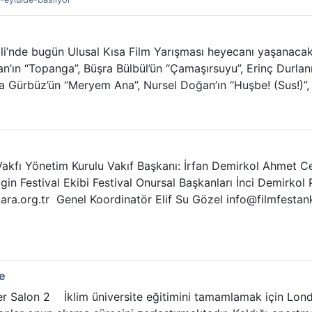
ali’nde bugün Ulusal Kısa Film Yarışması heyecanı yaşanacak
an’ın “Topanga”, Büşra Bülbül’ün “Çamaşırsuyu”, Erinç Durlanı
a Gürbüz’ün “Meryem Ana”, Nursel Doğan’ın “Huşbe! (Sus!)”, R
a Vakfı Yönetim Kurulu Vakıf Başkanı: İrfan Demirkol Ahm
 Festival Ekibi Festival Onursal Başkanları İnci Demirkol P
ra.org.tr Genel Koordinatör Elif Su Gözel info@filmfestank
ge
r Salon 2 İklim üniversite eğitimini tamamlamak için Londra