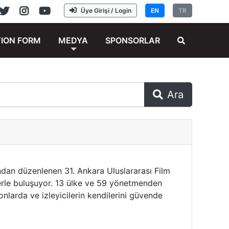
Üye Girişi / Login
EN
TR
TION FORM
MEDYA
SPONSORLAR
Ara
fından düzenlenen 31. Ankara Uluslararası Film
lerle buluşuyor. 13 ülke ve 59 yönetmenden
onlarda ve izleyicilerin kendilerini güvende