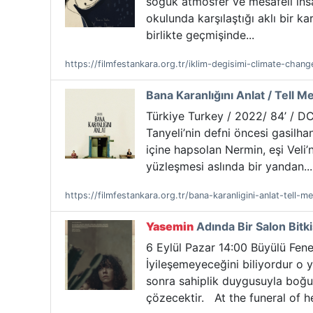
soğuk atmosfer ve mesafeli insa
okulunda karşılaştığı aklı bir k
birlikte geçmişinde...
https://filmfestankara.org.tr/iklim-degisimi-climate-chang
Bana Karanlığını Anlat / Tell 
Türkiye Turkey / 2022/ 84’ / DCP
Tanyeli’nin defni öncesi gasilhan
içine hapsolan Nermin, eşi Veli
yüzleşmesi aslında bir yandan...
https://filmfestankara.org.tr/bana-karanligini-anlat-tell-
Yasemin
Adında Bir Salon Bitk
6 Eylül Pazar 14:00 Büyülü Fener
İyileşemeyeceğini biliyordur o
sonra sahiplik duygusuyla boğuş
çözecektir. At the funeral of he