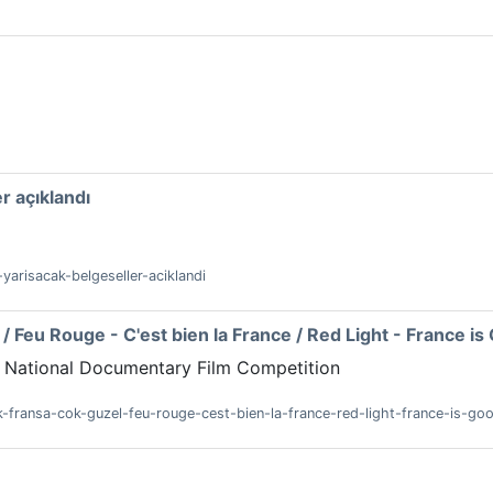
r açıklandı
-yarisacak-belgeseller-aciklandi
 / Feu Rouge - C'est bien la France / Red Light - France is
 / National Documentary Film Competition
sik-fransa-cok-guzel-feu-rouge-cest-bien-la-france-red-light-france-is-go