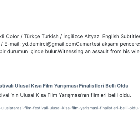
enkli Color / Türkçe Turkish / İngilizce Altyazı English Sub
 / E-mail: yd.demirci@gmail.comCumartesi akşamı penceresi
r bir durumun içinde bulur.Witnessing an assault from his w
tivali Ulusal Kısa Film Yarışması Finalistleri Belli Oldu
vali’nin Ulusal Kısa Film Yarışması’nın filmleri belli oldu.
luslararasi-film-festivali-ulusal-kisa-film-yarismasi-finalistleri-belli-oldu-