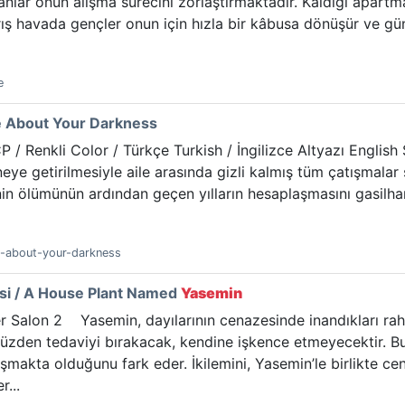
nlar onun alışma sürecini zorlaştırmaktadır. Kaldığı apartma
arış havada gençler onun için hızla bir kâbusa dönüşür ve gün
e
Me About Your Darkness
 / Renkli Color / Türkçe Turkish / İngilizce Altyazı English 
eye getirilmesiyle aile arasında gizli kalmış tüm çatışmalar s
’nin ölümünün ardından geçen yılların hesaplaşmasını gasilha
me-about-your-darkness
isi / A House Plant Named
Yasemin
 Salon 2 Yasemin, dayılarının cenazesinde inandıkları rahatl
 yüzden tedaviyi bırakacak, kendine işkence etmeyecektir. 
makta olduğunu fark eder. İkilemini, Yasemin’le birlikte cenaz
r...