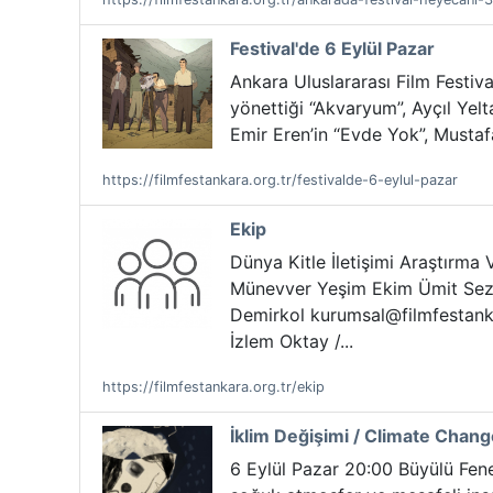
Festival'de 6 Eylül Pazar
Ankara Uluslararası Film Festiv
yönettiği “Akvaryum”, Ayçıl Yelt
Emir Eren’in “Evde Yok”, Mustaf
https://filmfestankara.org.tr/festivalde-6-eylul-pazar
Ekip
Dünya Kitle İletişimi Araştırm
Münevver Yeşim Ekim Ümit Sezgin
Demirkol kurumsal@filmfestanka
İzlem Oktay /...
https://filmfestankara.org.tr/ekip
İklim Değişimi / Climate Chan
6 Eylül Pazar 20:00 Büyülü Fene