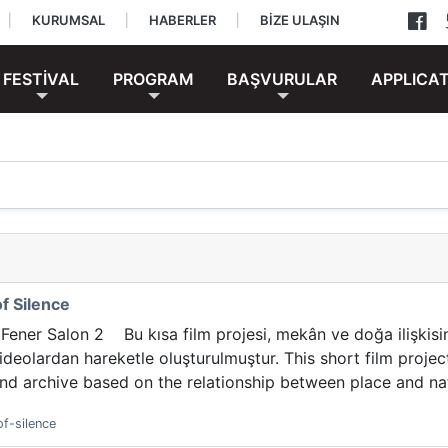
|
KURUMSAL
|
HABERLER
|
BİZE ULAŞIN
FESTİVAL
PROGRAM
BAŞVURULAR
APPLICA
f Silence
Fener Salon 2 Bu kısa film projesi, mekân ve doğa ilişkisin
videolardan hareketle oluşturulmuştur. This short film proj
and archive based on the relationship between place and na
of-silence