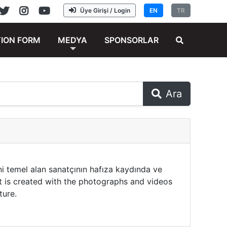
Üye Girişi / Login
EN
TR
TION FORM
MEDYA
SPONSORLAR
Ara
i temel alan sanatçının hafıza kaydında ve
ect is created with the photographs and videos
ture.