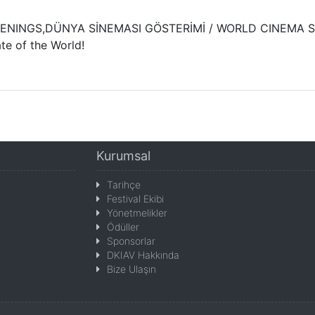
EENINGS,DÜNYA SİNEMASI GÖSTERİMİ / WORLD CINEMA SCR
ate of the World!
Kurumsal
Tarihçe
Festival Ekibi
Yönetmelikler
Ödüller
Sponsorlar
DKIAV Hakkında
Bize Ulaşın