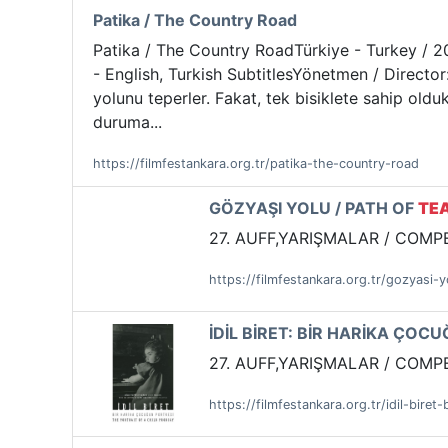
Patika / The Country Road
Patika / The Country RoadTürkiye - Turkey / 2013 
- English, Turkish SubtitlesYönetmen / Direct
yolunu teperler. Fakat, tek bisiklete sahip oldu
duruma...
https://filmfestankara.org.tr/patika-the-country-road
GÖZYAŞI YOLU / PATH OF
TE
27. AUFF,YARIŞMALAR / COMPETI
https://filmfestankara.org.tr/gozyasi-
İDİL BİRET: BİR HARİKA ÇOCU
27. AUFF,YARIŞMALAR / COMPETI
https://filmfestankara.org.tr/idil-biret