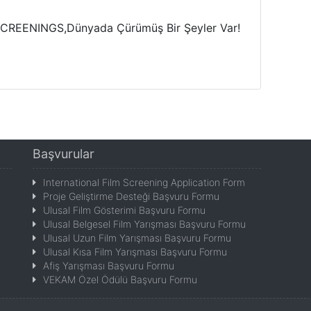
EENINGS,Dünyada Çürümüş Bir Şeyler Var!
Başvurular
International Film Screening Application Form
Proje Geliştirme Desteği Başvuru Formu
Ulusal Film Gösterimi Başvuru Formu
Ulusal Belgesel Film Yarışması Başvuru Formu
Ulusal Uzun Film Yarışması Başvuru Formu
Ulusal Kısa Film Yarışması Başvuru Formu
Afiş Yarışması Başvuru Formu
VEKAM Özel Ödülü Başvuru Formu