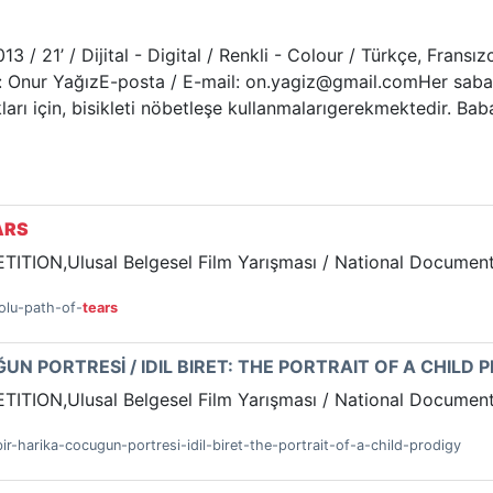
/ 21’ / Dijital - Digital / Renkli - Colour / Türkçe, Fransızc
or: Onur YağızE-posta / E-mail: on.yagiz@gmail.comHer saba
kları için, bisikleti nöbetleşe kullanmalarıgerekmektedir. B
ARS
TION,Ulusal Belgesel Film Yarışması / National Document
yolu-path-of-
tears
ĞUN PORTRESİ / IDIL BIRET: THE PORTRAIT OF A CHILD 
TION,Ulusal Belgesel Film Yarışması / National Document
-bir-harika-cocugun-portresi-idil-biret-the-portrait-of-a-child-prodigy