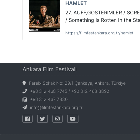
HAMLET
27. AUFF,GÖSTERİMLER / SCR
/ Something is Rotten in the St
https://filmfestankara.org.tr/hamlet
Ankara Film Festivali
Farabi Sokak No: 29/1 Çankaya, Ankara, Türkiye
+90 312 468 7745 / +90 312 468 3892
+90 312 467 7830
info@filmfestankara.org.tr