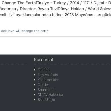
ange The EarthTürkiye - Turkey / 2014 / 117’ / Dijital - Dig
esYönetmen / Director: Reyan TuviDünya Hakları / World Sales
mli sivil ayaklanmalarından birine, 2013 Mayıs’ının son gün
a-dek-love-will-change-the-earth
Kurumsal
Tarihçe
Festival Ekibi
Yönetmelikler
Ödüller
Sponsorlar
DKIAV Hakkında
Bize Ulaşın