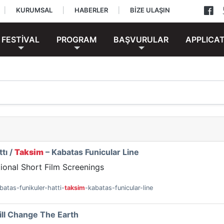
|
KURUMSAL
|
HABERLER
|
BİZE ULAŞIN
FESTİVAL
PROGRAM
BAŞVURULAR
APPLICA
tı /
Taksim
– Kabatas Funicular Line
tional Short Film Screenings
batas-funikuler-hatti-
taksim
-kabatas-funicular-line
ll Change The Earth