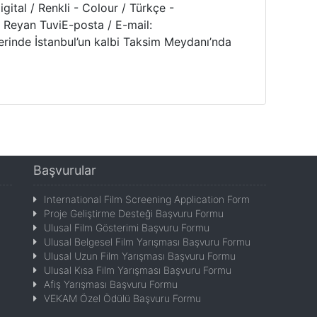
ital / Renkli - Colour / Türkçe -
: Reyan TuviE-posta / E-mail:
lerinde İstanbul’un kalbi Taksim Meydanı’nda
Başvurular
International Film Screening Application Form
Proje Geliştirme Desteği Başvuru Formu
Ulusal Film Gösterimi Başvuru Formu
Ulusal Belgesel Film Yarışması Başvuru Formu
Ulusal Uzun Film Yarışması Başvuru Formu
Ulusal Kısa Film Yarışması Başvuru Formu
Afiş Yarışması Başvuru Formu
VEKAM Özel Ödülü Başvuru Formu