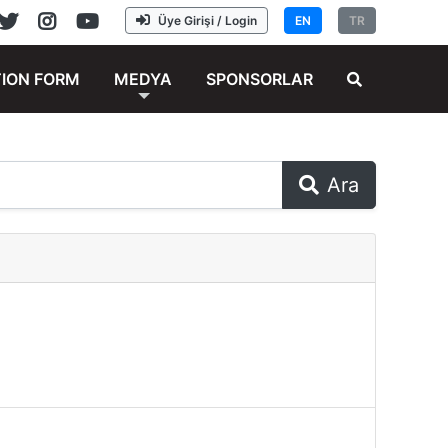
Üye Girişi / Login
EN
TR
TION FORM
MEDYA
SPONSORLAR
Ara