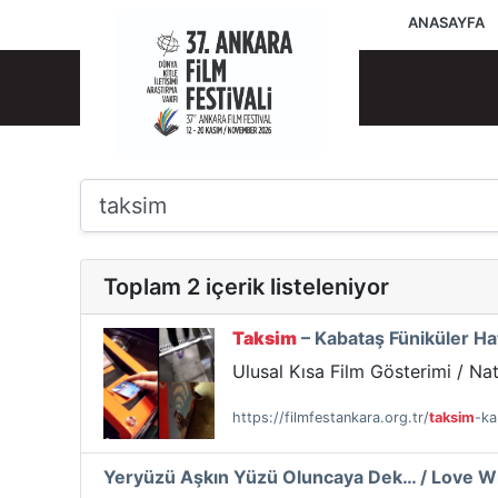
ANASAYFA
Toplam 2 içerik listeleniyor
Taksim
– Kabataş Füniküler Hat
Ulusal Kısa Film Gösterimi / Na
https://filmfestankara.org.tr/
taksim
-ka
Yeryüzü Aşkın Yüzü Oluncaya Dek… / Love Wi