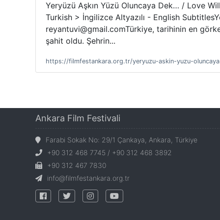
Yeryüzü Aşkın Yüzü Oluncaya Dek… / Love Will Ch
Turkish > İngilizce Altyazılı - English Subtitl
reyantuvi@gmail.comTürkiye, tarihinin en görke
şahit oldu. Şehrin...
https://filmfestankara.org.tr/yeryuzu-askin-yuzu-oluncay
Ankara Film Festivali
Farabi Sokak No: 29/1 Çankaya, Ankara, Türkiye
+90 312 468 7745 / +90 312 468 3892
+90 312 467 7830
info@filmfestankara.org.tr