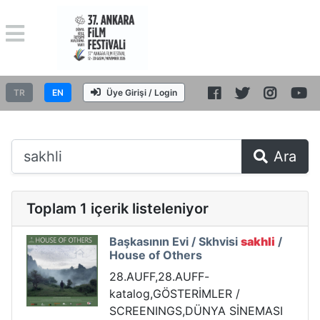
TR
EN
Üye Girişi / Login
Ara
Toplam 1 içerik listeleniyor
Başkasının Evi / Skhvisi
sakhli
/
House of Others
28.AUFF,28.AUFF-
katalog,GÖSTERİMLER /
SCREENINGS,DÜNYA SİNEMASI