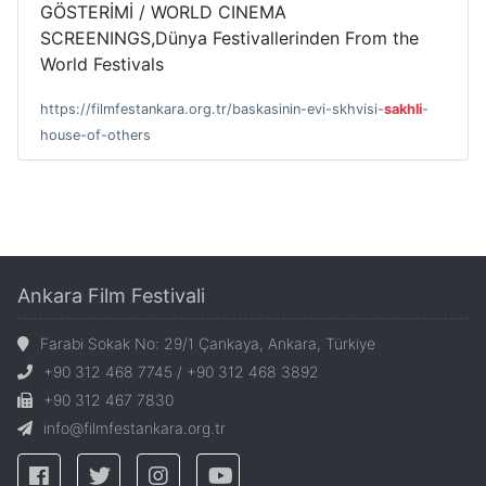
GÖSTERİMİ / WORLD CINEMA
SCREENINGS,Dünya Festivallerinden From the
World Festivals
https://filmfestankara.org.tr/baskasinin-evi-skhvisi-
sakhli
-
house-of-others
Ankara Film Festivali
Farabi Sokak No: 29/1 Çankaya, Ankara, Türkiye
+90 312 468 7745 / +90 312 468 3892
+90 312 467 7830
info@filmfestankara.org.tr