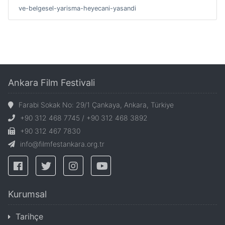
ve-belgesel-yarisma-heyecani-yasandi
Ankara Film Festivali
Farabi Sokak No: 29/1 Çankaya, Ankara, Türkiye
+90 312 468 7745 / +90 312 468 3892
+90 312 467 7830
info@filmfestankara.org.tr
Kurumsal
Tarihçe