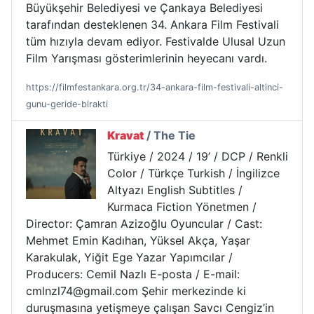
Büyükşehir Belediyesi ve Çankaya Belediyesi
tarafından desteklenen 34. Ankara Film Festivali
tüm hızıyla devam ediyor. Festivalde Ulusal Uzun
Film Yarışması gösterimlerinin heyecanı vardı.
https://filmfestankara.org.tr/34-ankara-film-festivali-altinci-
gunu-geride-birakti
Kravat
/ The Tie
Türkiye / 2024 / 19’ / DCP / Renkli
Color / Türkçe Turkish / İngilizce
Altyazı English Subtitles /
Kurmaca Fiction Yönetmen /
Director: Çamran Azizoğlu Oyuncular / Cast:
Mehmet Emin Kadıhan, Yüksel Akça, Yaşar
Karakulak, Yiğit Ege Yazar Yapımcılar /
Producers: Cemil Nazlı E-posta / E-mail:
cmlnzl74@gmail.com Şehir merkezinde ki
duruşmasına yetişmeye çalışan Savcı Cengiz’in