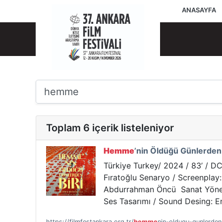
ANASAYFA
Toplam 6 içerik listeleniyor
Hemme
’nin Öldüğü Günlerden
Türkiye Turkey/ 2024 / 83’ / DC
Fıratoğlu Senaryo / Screenplay
Abdurrahman Öncü Sanat Yönetme
Ses Tasarımı / Sound Desing: E
https://filmfestankara.org.tr/
hemme
nin-oldugu-gunlerden