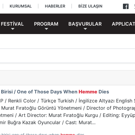
|
KURUMSAL
|
HABERLER
|
BİZE ULAŞIN
FESTİVAL
PROGRAM
BAŞVURULAR
APPLICA
 Birisi / One of Those Days When
Hemme
Dies
P / Renkli Color / Türkçe Turkish / İngilizce Altyazı Engli
: Murat Fıratoğlu Görüntü Yönetmeni / Director of Photogr
ni / Art Director: Murat Fıratoğlu Kurgu / Editing: Eyyüp
mir Buğra Kazak Oyuncular / Cast: Murat...
-birisi-one-of-those-days-when-
hemme
-dies