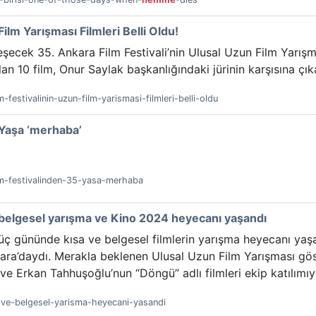
ilm Yarışması Filmleri Belli Oldu!
şecek 35. Ankara Film Festivali’nin Ulusal Uzun Film Yarışması
an 10 film, Onur Saylak başkanlığındaki jürinin karşısına çı
m-festivalinin-uzun-film-yarismasi-filmleri-belli-oldu
 Yaşa ‘merhaba’
ilm-festivalinden-35-yasa-merhaba
, belgesel yarışma ve Kino 2024 heyecanı yaşandı
k üç gününde kısa ve belgesel filmlerin yarışma heyecanı yaşa
ara’daydı. Merakla beklenen Ulusal Uzun Film Yarışması göst
” ve Erkan Tahhuşoğlu’nun “Döngü” adlı filmleri ekip katılımıy
sa-ve-belgesel-yarisma-heyecani-yasandi