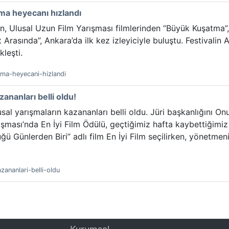
şma heyecanı hızlandı
n, Ulusal Uzun Film Yarışması filmlerinden “Büyük Kuşatma”, 
 Arasında”, Ankara’da ilk kez izleyiciyle buluştu. Festivalin 
kleşti.
isma-heyecani-hizlandi
zananları belli oldu!
usal yarışmaların kazananları belli oldu. Jüri başkanlığını On
ışması’nda En İyi Film Ödülü, geçtiğimiz hafta kaybettiğimiz
üğü Günlerden Biri” adlı film En İyi Film seçilirken, yönetm
zananlari-belli-oldu