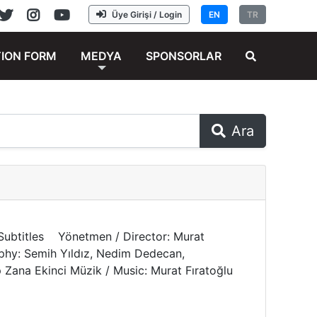
Üye Girişi / Login
EN
TR
TION FORM
MEDYA
SPONSORLAR
Ara
sh Subtitles Yönetmen / Director: Murat
aphy: Semih Yıldız, Nedim Dedecan,
 Zana Ekinci Müzik / Music: Murat Fıratoğlu