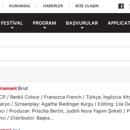
|
KURUMSAL
|
HABERLER
|
BİZE ULAŞIN
FESTİVAL
PROGRAM
BAŞVURULAR
APPLICA
Diamant
Brut
CP / Renkli Colour / Fransızca French / Türkçe, İngilzice Al
ryo / Screenplay: Agathe Riedinger Kurgu / Editing: Lila Des
 / Producer: Priscilla Bertin, Judith Nora Yapım Şirketi /
ı / Distributor: Başka...
iamant
-brut