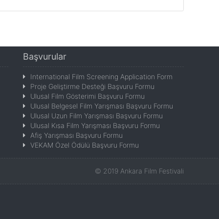
Başvurular
International Film Screening Application Form
Proje Geliştirme Desteği Başvuru Formu
Ulusal Film Gösterimi Başvuru Formu
Ulusal Belgesel Film Yarışması Başvuru Formu
Ulusal Uzun Film Yarışması Başvuru Formu
Ulusal Kısa Film Yarışması Başvuru Formu
Afiş Yarışması Başvuru Formu
VEKAM Özel Ödülü Başvuru Formu
©
2019
Ankara Film Festivali