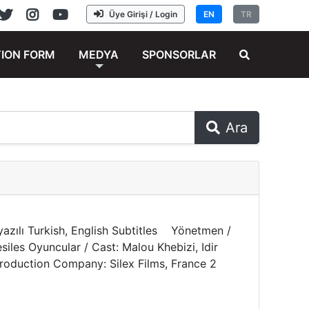
Üye Girişi / Login
EN
TR
TION FORM
MEDYA
SPONSORLAR
Ara
tyazılı Turkish, English Subtitles Yönetmen /
iles Oyuncular / Cast: Malou Khebizi, Idir
 Production Company: Silex Films, France 2