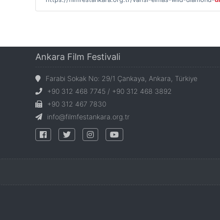
Ankara Film Festivali
Farabi Sokak No: 29/1 Çankaya, Ankara, Türkiye
+90 312 468 7745 / +90 312 468 3892
+90 312 467 7830
info@filmfestankara.org.tr