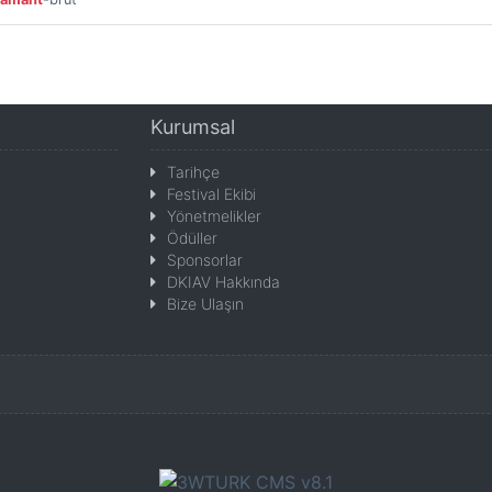
Kurumsal
Tarihçe
Festival Ekibi
Yönetmelikler
Ödüller
Sponsorlar
DKIAV Hakkında
Bize Ulaşın