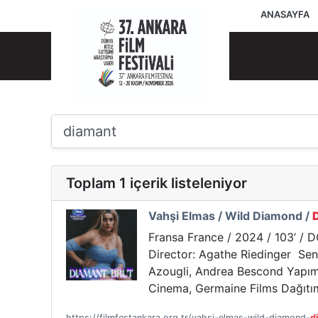
ANASAYFA
Toplam 1 içerik listeleniyor
Vahşi Elmas / Wild Diamond /
Fransa France / 2024 / 103’ / D
Director: Agathe Riedinger Sena
Azougli, Andrea Bescond Yapımcı
Cinema, Germaine Films Dağıtımc
https://filmfestankara.org.tr/vahsi-elmas-wild-diamond-
d