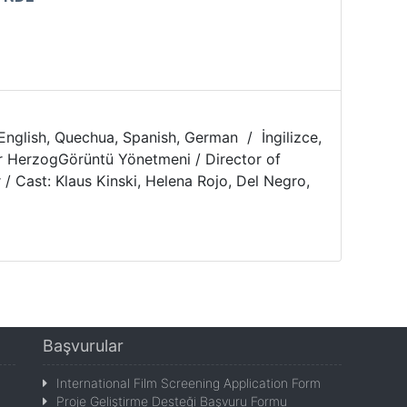
 English, Quechua, Spanish, German / İngilizce,
er HerzogGörüntü Yönetmeni / Director of
 Cast: Klaus Kinski, Helena Rojo, Del Negro,
Başvurular
International Film Screening Application Form
Proje Geliştirme Desteği Başvuru Formu