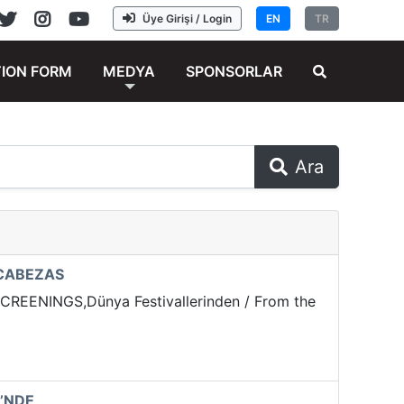
Üye Girişi / Login
EN
TR
TION FORM
MEDYA
SPONSORLAR
Ara
 CABEZAS
ENINGS,Dünya Festivallerinden / From the
İ’NDE