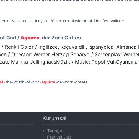
renkli-ve-siradisi-dunyasi-30-ankara-uluslararasi-film-festivalinde
 of God /
Aguirre
, der Zorn Gottes
 Renkli Color / İngilizce, Keçuva dili, İspanyolca, Almanca
tmen / Director: Werner Herzog Senaryo / Screenplay: Wern
ate Mainka-JellinghausMüzik / Music: Popol VuhOyuncular /
re
-the-wrath-of-god-
aguirre
-der-zorn-gottes
Kurumsal
Tarihçe
Festival Ekibi