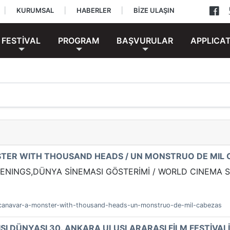
|
KURUMSAL
|
HABERLER
|
BİZE ULAŞIN
FESTİVAL
PROGRAM
BAŞVURULAR
APPLICA
NSTER WITH THOUSAND HEADS / UN MONSTRUO DE MIL
ENINGS,DÜNYA SİNEMASI GÖSTERİMİ / WORLD CINEMA SCRE
li-canavar-a-monster-with-thousand-heads-un-monstruo-de-mil-cabezas
ŞI DÜNYASI 30. ANKARA ULUSLARARASI FİLM FESTİVAL