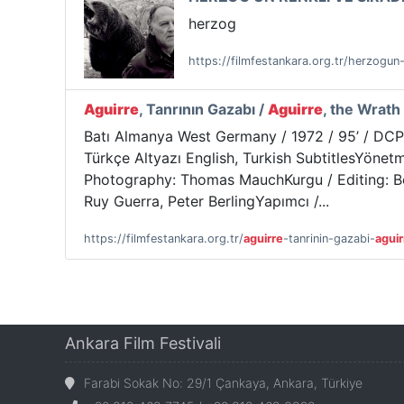
herzog
https://filmfestankara.org.tr/herzogun-
Aguirre
, Tanrının Gazabı /
Aguirre
, the Wrath
Batı Almanya West Germany / 1972 / 95’ / DCP /
Türkçe Altyazı English, Turkish SubtitlesYöne
Photography: Thomas MauchKurgu / Editing: Be
Ruy Guerra, Peter BerlingYapımcı /...
https://filmfestankara.org.tr/
aguirre
-tanrinin-gazabi-
aguir
Ankara Film Festivali
Farabi Sokak No: 29/1 Çankaya, Ankara, Türkiye