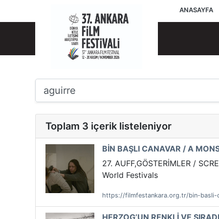
ANASAYFA
Toplam 3 içerik listeleniyor
BİN BAŞLI CANAVAR / A MO
27. AUFF,GÖSTERİMLER / SCRE
World Festivals
https://filmfestankara.org.tr/bin-bas
HERZOG’UN RENKLİ VE SIRADI