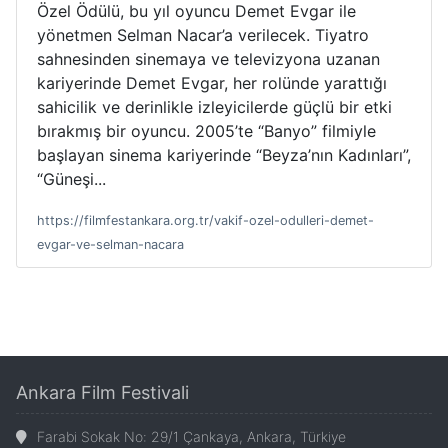
Özel Ödülü, bu yıl oyuncu Demet Evgar ile
yönetmen Selman Nacar’a verilecek. Tiyatro
sahnesinden sinemaya ve televizyona uzanan
kariyerinde Demet Evgar, her rolünde yarattığı
sahicilik ve derinlikle izleyicilerde güçlü bir etki
bırakmış bir oyuncu. 2005’te “Banyo” filmiyle
başlayan sinema kariyerinde “Beyza’nın Kadınları”,
“Güneşi...
https://filmfestankara.org.tr/vakif-ozel-odulleri-demet-
evgar-ve-selman-nacara
Ankara Film Festivali
Farabi Sokak No: 29/1 Çankaya, Ankara, Türkiye