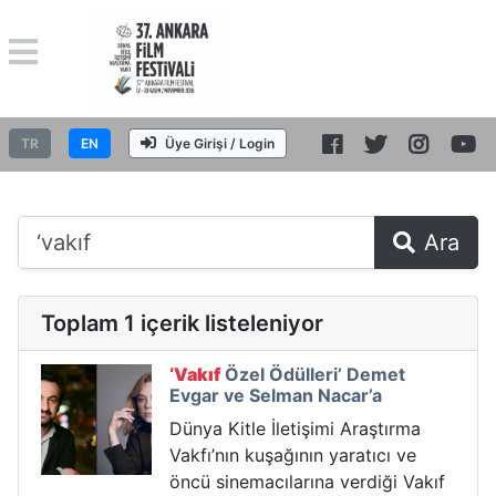
TR
EN
Üye Girişi / Login
Ara
Toplam 1 içerik listeleniyor
‘Vakıf
Özel Ödülleri’ Demet
Evgar ve Selman Nacar’a
Dünya Kitle İletişimi Araştırma
Vakfı’nın kuşağının yaratıcı ve
öncü sinemacılarına verdiği Vakıf