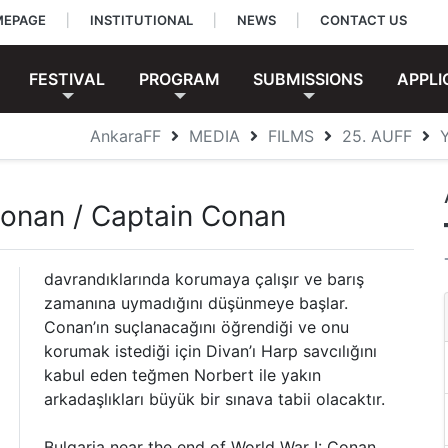
EPAGE
|
INSTITUTIONAL
|
NEWS
|
CONTACT US
FESTIVAL
PROGRAM
SUBMISSIONS
APPLI
AnkaraFF
MEDIA
FILMS
25. AUFF
Conan / Captain Conan
davrandıklarında korumaya çalışır ve barış
zamanına uymadığını düşünmeye başlar.
Conan’ın suçlanacağını öğrendiği ve onu
korumak istediği için Divan’ı Harp savcılığını
kabul eden teğmen Norbert ile yakın
arkadaşlıkları büyük bir sınava tabii olacaktır.
Bulgaria near the end of World War I: Conan,