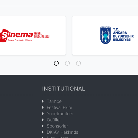
INSTITUTIONAL
Tarihçe
Festival Ekibi
Yönetmelikler
Ödüller
Sponsorlar
DKIAV Hakkında