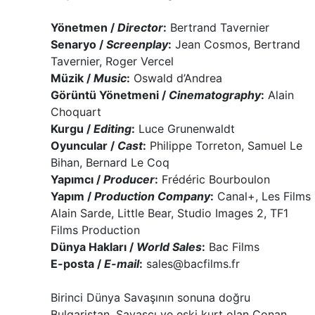
Yönetmen /
Director
:
Bertrand Tavernier
Senaryo /
Screenplay
:
Jean Cosmos, Bertrand
Tavernier, Roger Vercel
Müzik /
Music
:
Oswald d’Andrea
Görüntü Yönetmeni /
Cinematography
:
Alain
Choquart
Kurgu /
Editing
:
Luce Grunenwaldt
Oyuncular /
Cast
:
Philippe Torreton, Samuel Le
Bihan, Bernard Le Coq
Yapımcı /
Producer
:
Frédéric Bourboulon
Yapım /
Production Company
:
Canal+, Les Films
Alain Sarde, Little Bear, Studio Images 2, TF1
Films Production
Dünya Hakları /
World Sales
:
Bac Films
E-posta /
E-mail
:
sales@bacfilms.fr
Birinci Dünya Savaşının sonuna doğru
Bulgaristan. Savaşçı ve eski kurt olan Conan,