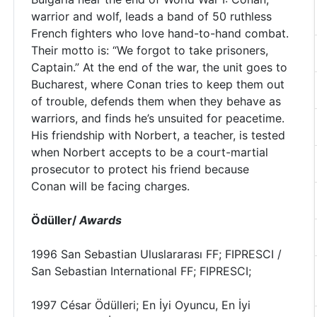
warrior and wolf, leads a band of 50 ruthless
French fighters who love hand-to-hand combat.
Their motto is: “We forgot to take prisoners,
Captain.” At the end of the war, the unit goes to
Bucharest, where Conan tries to keep them out
of trouble, defends them when they behave as
warriors, and finds he’s unsuited for peacetime.
His friendship with Norbert, a teacher, is tested
when Norbert accepts to be a court-martial
prosecutor to protect his friend because
Conan will be facing charges.
Ödüller/
Awards
1996 San Sebastian Uluslararası FF; FIPRESCI /
San Sebastian International FF; FIPRESCI;
1997 César Ödülleri; En İyi Oyuncu, En İyi