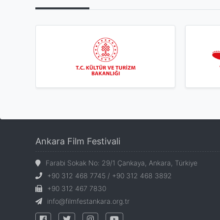
Ankara Film Festivali
Farabi Sokak No: 29/1 Çankaya, Ankara, Türkiye
+90 312 468 7745 / +90 312 468 3892
+90 312 467 7830
info@filmfestankara.org.tr