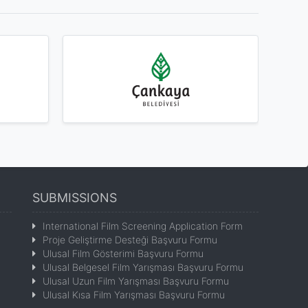
SUBMISSIONS
International Film Screening Application Form
Proje Geliştirme Desteği Başvuru Formu
Ulusal Film Gösterimi Başvuru Formu
Ulusal Belgesel Film Yarışması Başvuru Formu
Ulusal Uzun Film Yarışması Başvuru Formu
Ulusal Kısa Film Yarışması Başvuru Formu