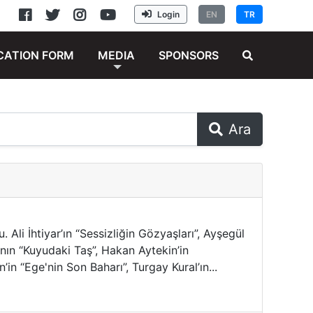
Login
EN
TR
CATION FORM
MEDIA
SPONSORS
Ara
. Ali İhtiyar’ın “Sessizliğin Gözyaşları”, Ayşegül
nın “Kuyudaki Taş”, Hakan Aytekin’in
’in “Ege'nin Son Baharı”, Turgay Kural’ın...