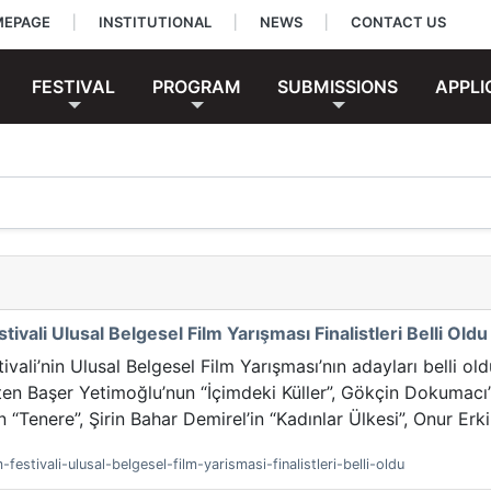
EPAGE
|
INSTITUTIONAL
|
NEWS
|
CONTACT US
FESTIVAL
PROGRAM
SUBMISSIONS
APPLI
tivali Ulusal Belgesel Film Yarışması Finalistleri Belli Oldu
ivali’nin Ulusal Belgesel Film Yarışması’nın adayları belli oldu
ten Başer Yetimoğlu’nun “İçimdeki Küller”, Gökçin Dokumacı’
Tenere”, Şirin Bahar Demirel’in “Kadınlar Ülkesi”, Onur Erkin
festivali-ulusal-belgesel-film-yarismasi-finalistleri-belli-oldu