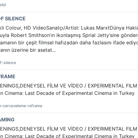
wild
OF SILENCE
nkli Colour, HD VideoSanatçı/Artist: Lukas MarxtDünya Hakla
luyla Robert Smithson’ın ikonlaşmış Sprial Jetty’sine gönder
amanın bir çeşit filmsel hafızadan daha fazlasını ifade ediy
nın üzerine bir asetat...
f-silence
EFRAME
ENINGS,DENEYSEL FİLM VE VİDEO / EXPERIMENTAL FILM AN
en Cinema: Last Decade of Experimental Cinema in Turkey
en-cerceveleme-reframe
EAMING
ENINGS,DENEYSEL FİLM VE VİDEO / EXPERIMENTAL FILM AN
en Cinema: Last Decade of Experimental Cinema in Turkey