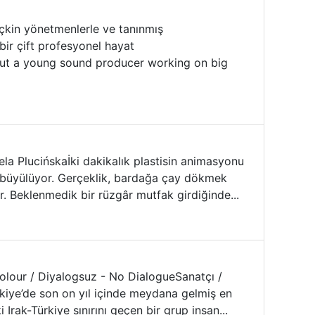
eçkin yönetmenlerle ve tanınmış
 bir çift profesyonel hayat
bout a young sound producer working on big
la Plucińskaİki dakikalık plastisin animasyonu
ciyi büyülüyor. Gerçeklik, bardağa çay dökmek
ır. Beklenmedik bir rüzgâr mutfak girdiğinde...
 Colour / Diyalogsuz - No DialogueSanatçı /
rkiye’de son on yıl içinde meydana gelmiş en
Irak-Türkiye sınırını geçen bir grup insan...