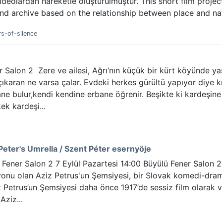
videolardan hareketle oluşturulmuştur. This short film proj
and archive based on the relationship between place and na
rs-of-silence
r Salon 2 Zere ve ailesi, Ağrı‘nın küçük bir kürt köyünde ya
çıkaran ne varsa çalar. Evdeki herkes gürültü yapıyor diye kız
ane bulur,kendi kendine erbane öğrenir. Beşikte ki kardeşine
ek kardeşi...
 Peter's Umrella / Szent Péter esernyöje
Fener Salon 2 7 Eylül Pazartesi 14:00 Büyülü Fener Salon 2
onu olan Aziz Petrus'un Şemsiyesi, bir Slovak komedi-dram
ziz Petrus’un Şemsiyesi daha önce 1917’de sessiz film olarak
Aziz...