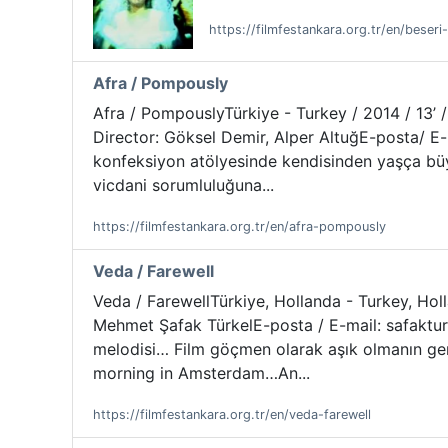
https://filmfestankara.org.tr/en/beseri
Afra / Pompously
Afra / PompouslyTürkiye - Turkey / 2014 / 13’ / D
Director: Göksel Demir, Alper AltuğE-posta/ E-m
konfeksiyon atölyesinde kendisinden yaşça büyü
vicdani sorumluluğuna...
https://filmfestankara.org.tr/en/afra-pompously
Veda / Farewell
Veda / FarewellTürkiye, Hollanda - Turkey, Holla
Mehmet Şafak TürkelE-posta / E-mail: safaktur
melodisi… Film göçmen olarak aşık olmanın geri
morning in Amsterdam…An...
https://filmfestankara.org.tr/en/veda-farewell