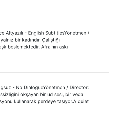
zce Altyazılı - English SubtitlesYönetmen /
lnız bir kadındır. Çalıştığı
şk beslemektedir. Afra’nın aşkı
yalogsuz - No DialogueYönetmen / Director:
zliğini okşayan bir ud sesi, bir veda
asyonu kullanarak perdeye taşıyor.A quiet