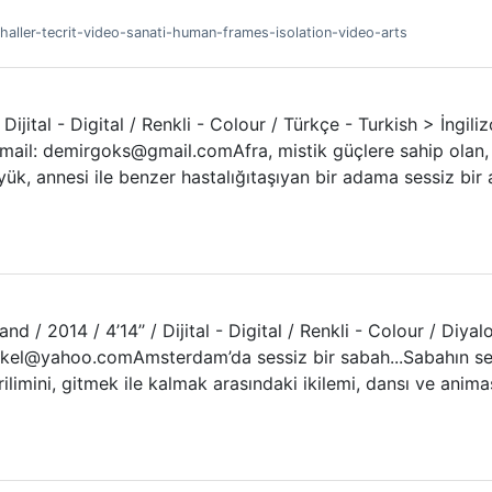
-haller-tecrit-video-sanati-human-frames-isolation-video-arts
ijital - Digital / Renkli - Colour / Türkçe - Turkish > İngili
ail: demirgoks@gmail.comAfra, mistik güçlere sahip olan, ya
k, annesi ile benzer hastalığıtaşıyan bir adama sessiz bir a
nd / 2014 / 4’14’’ / Dijital - Digital / Renkli - Colour / Di
kel@yahoo.comAmsterdam’da sessiz bir sabah...Sabahın sessi
limini, gitmek ile kalmak arasındaki ikilemi, dansı ve anim