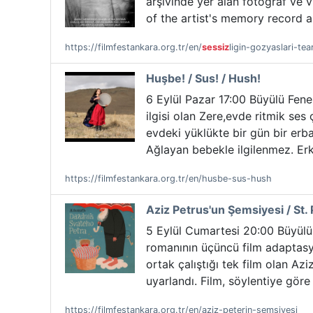
arşivinde yer alan fotoğraf ve 
of the artist's memory record 
https://filmfestankara.org.tr/en/
sessiz
ligin-gozyaslari-tea
Huşbe! / Sus! / Hush!
6 Eylül Pazar 17:00 Büyülü Fene
ilgisi olan Zere,evde ritmik ses 
evdeki yüklükte bir gün bir erb
Ağlayan bebekle ilgilenmez. Erk
https://filmfestankara.org.tr/en/husbe-sus-hush
Aziz Petrus'un Şemsiyesi / St.
5 Eylül Cumartesi 20:00 Büyülü 
romanının üçüncü film adaptasy
ortak çalıştığı tek film olan A
uyarlandı. Film, söylentiye göre 
https://filmfestankara.org.tr/en/aziz-peterin-semsiyesi