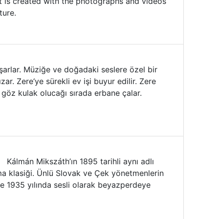
ect is created with the photographs and videos
ture.
şarlar. Müziğe ve doğadaki seslere özel bir
ar. Zere‘ye sürekli ev işi buyur edilir. Zere
 göz kulak olucağı sırada erbane çalar.
 Kálmán Mikszáth’ın 1895 tarihli aynı adlı
a klasiği. Ünlü Slovak ve Çek yönetmenlerin
 ve 1935 yılında sesli olarak beyazperdeye