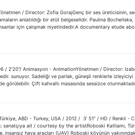
Yönetmen / Director: Zofia GorajGenç bir ses üreticisinin, s
amaların anlatıldığı bir etüt belgeselidir. Paulina Bocheńska,
 insanlar için çalışmak niyetindedir.A documentary etude a
6 / 2’20’’/ Animasyon - AnimationYönetmen / Director: Izabe
kayedir. sunuyor. Sadeliği ve parlak, güneşli renklerle izleyi
inde görülebilir. Çift kahvaltı masasında sessizce oturmaktad
1
Türkiye, ABD - Turkey, USA / 2012 / 3’ 51’’ / HD / Renkli -
: sanatçıya ait / courtesy by the artistRoboski Katliamı, Tü
’de, insansız hava araçları (UAV) Roboski köyünün yakınındaki 