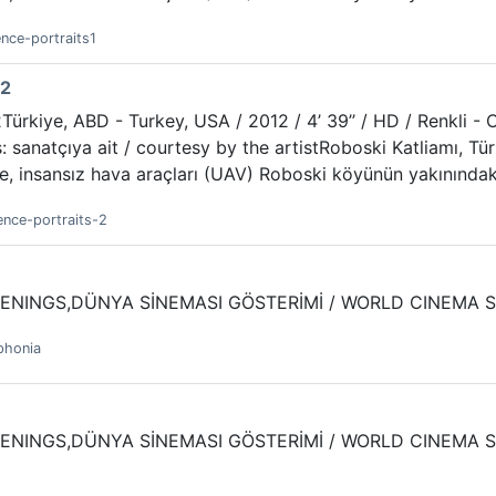
ence-portraits1
#2
Türkiye, ABD - Turkey, USA / 2012 / 4’ 39’’ / HD / Renkli -
: sanatçıya ait / courtesy by the artistRoboski Katliamı, Tü
’de, insansız hava araçları (UAV) Roboski köyünün yakınındaki 
ence-portraits-2
EENINGS,DÜNYA SİNEMASI GÖSTERİMİ / WORLD CINEMA SCR
ophonia
ENINGS,DÜNYA SİNEMASI GÖSTERİMİ / WORLD CINEMA SCRE