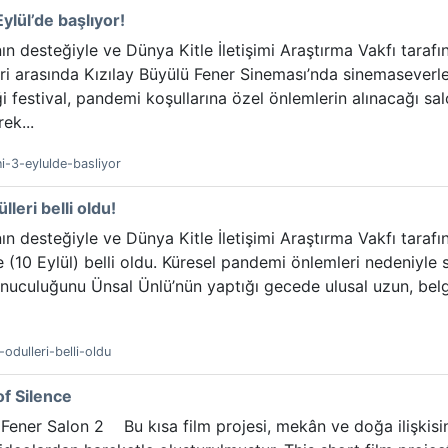
ylül’de başlıyor!
nın desteğiyle ve Dünya Kitle İletişimi Araştırma Vakfı tara
hleri arasında Kızılay Büyülü Fener Sineması’nda sinemasever
 festival, pandemi koşullarına özel önlemlerin alınacağı sal
ek...
i-3-eylulde-basliyor
lleri belli oldu!
nın desteğiyle ve Dünya Kitle İletişimi Araştırma Vakfı tara
e (10 Eylül) belli oldu. Küresel pandemi önlemleri nedeniyle 
uculuğunu Ünsal Ünlü’nün yaptığı gecede ulusal uzun, belges
-odulleri-belli-oldu
of Silence
Fener Salon 2 Bu kısa film projesi, mekân ve doğa ilişkisin