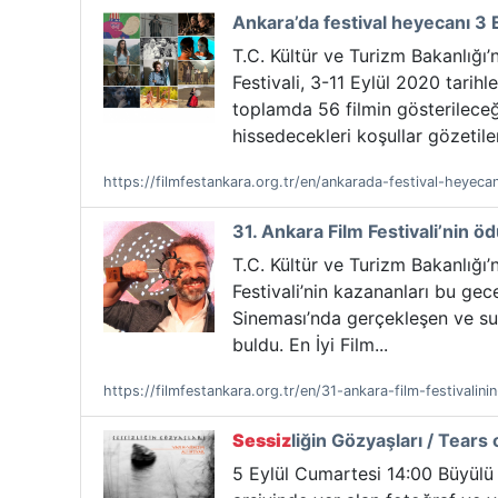
Ankara’da festival heyecanı 3 E
T.C. Kültür ve Turizm Bakanlığı’
Festivali, 3-11 Eylül 2020 tari
toplamda 56 filmin gösterileceği
hissedecekleri koşullar gözetiler
https://filmfestankara.org.tr/en/ankarada-festival-heyecan
31. Ankara Film Festivali’nin ödü
T.C. Kültür ve Turizm Bakanlığı’
Festivali’nin kazananları bu gec
Sineması’nda gerçekleşen ve sun
buldu. En İyi Film...
https://filmfestankara.org.tr/en/31-ankara-film-festivalinin
Sessiz
liğin Gözyaşları / Tears 
5 Eylül Cumartesi 14:00 Büyülü 