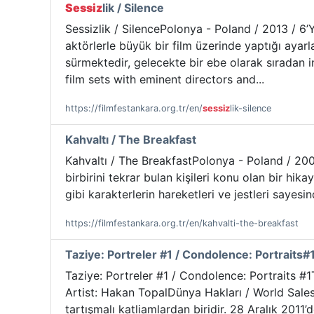
Sessiz
lik / Silence
Sessizlik / SilencePolonya - Poland / 2013 / 6’
aktörlerle büyük bir film üzerinde yaptığı ayarl
sürmektedir, gelecekte bir ebe olarak sıradan
film sets with eminent directors and...
https://filmfestankara.org.tr/en/
sessiz
lik-silence
Kahvaltı / The Breakfast
Kahvaltı / The BreakfastPolonya - Poland / 200
birbirini tekrar bulan kişileri konu olan bir hi
gibi karakterlerin hareketleri ve jestleri sayes
https://filmfestankara.org.tr/en/kahvalti-the-breakfast
Taziye: Portreler #1 / Condolence: Portraits#
Taziye: Portreler #1 / Condolence: Portraits #1
Artist: Hakan TopalDünya Hakları / World Sales
tartışmalı katliamlardan biridir. 28 Aralık 2011