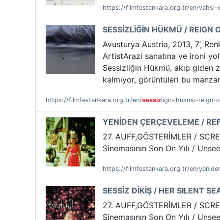
https://filmfestankara.org.tr/en/vahsi-
SESSİZLİĞİN HÜKMÜ / REIGN 
Avusturya Austria, 2013, 7’, Re
ArtistArazi sanatına ve ironi yo
Sessizliğin Hükmü, akıp giden z
kalmıyor, görüntüleri bu manzara
https://filmfestankara.org.tr/en/
sessiz
ligin-hukmu-reign-o
YENİDEN ÇERÇEVELEME / R
27. AUFF,GÖSTERİMLER / SCRE
Sinemasının Son On Yılı / Unse
https://filmfestankara.org.tr/en/yenid
SESSİZ DİKİŞ / HER SILENT S
27. AUFF,GÖSTERİMLER / SCRE
Sinemasının Son On Yılı / Unse