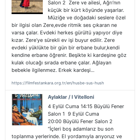
Salon 2 Zere ve ailesi, Ağrı‘nın
küçük bir kürt köyünde yaşarlar.
Müziğe ve doğadaki seslere özel
bir ilgisi olan Zere,evde ritmik ses çıkaran ne
varsa çalar. Evdeki herkes gürültü yapıyor diye
kızar. Zere‘ye sürekli ev işi buyur edilir. Zere
evdeki yüklükte bir gün bir erbane bulur,kendi
kendine erbane öğrenir. Beşikte ki kardeşine göz
kulak olucağı sırada erbane çalar. Ağlayan
bebekle ilgilenmez. Erkek kardeşi...
https://filmfestankara.org.tr/en/husbe-sus-hush
Aylaklar / I Vitelloni
4 Eylül Cuma 14:15 Büyülü Fener
Salon 1 9 Eylül Cuma
20:00 Büyülü Fener Salon 2
‘’İçleri boş adamlarız bu son
toplanma yerlerinde. El yordamıyla arıyoruz ve