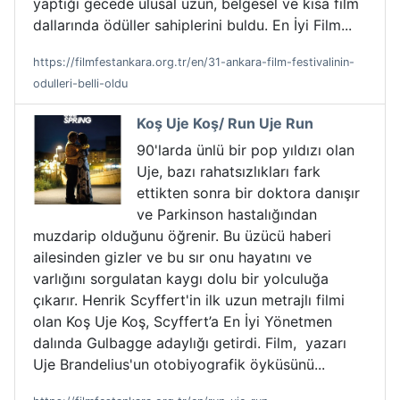
yaptığı gecede ulusal uzun, belgesel ve kısa film
dallarında ödüller sahiplerini buldu. En İyi Film...
https://filmfestankara.org.tr/en/31-ankara-film-festivalinin-
odulleri-belli-oldu
Koş Uje Koş/ Run Uje Run
90'larda ünlü bir pop yıldızı olan
Uje, bazı rahatsızlıkları fark
ettikten sonra bir doktora danışır
ve Parkinson hastalığından
muzdarip olduğunu öğrenir. Bu üzücü haberi
ailesinden gizler ve bu sır onu hayatını ve
varlığını sorgulatan kaygı dolu bir yolculuğa
çıkarır. Henrik Scyffert'in ilk uzun metrajlı filmi
olan Koş Uje Koş, Scyffert’a En İyi Yönetmen
dalında Gulbagge adaylığı getirdi. Film, yazarı
Uje Brandelius'un otobiyografik öyküsünü...