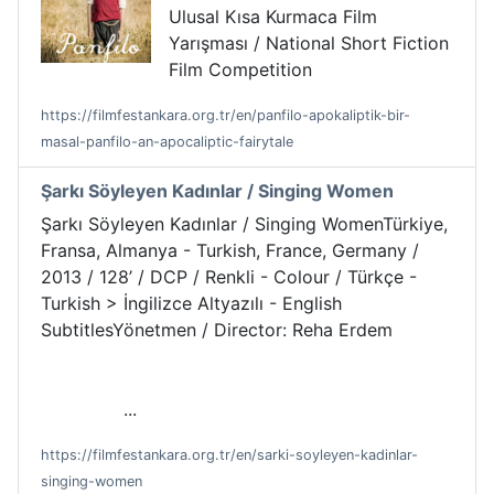
Ulusal Kısa Kurmaca Film
Yarışması / National Short Fiction
Film Competition
https://filmfestankara.org.tr/en/panfilo-apokaliptik-bir-
masal-panfilo-an-apocaliptic-fairytale
Şarkı Söyleyen Kadınlar / Singing Women
Şarkı Söyleyen Kadınlar / Singing WomenTürkiye,
Fransa, Almanya - Turkish, France, Germany /
2013 / 128’ / DCP / Renkli - Colour / Türkçe -
Turkish > İngilizce Altyazılı - English
SubtitlesYönetmen / Director: Reha Erdem
...
https://filmfestankara.org.tr/en/sarki-soyleyen-kadinlar-
singing-women