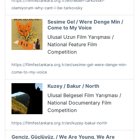
https://filmfestankara.org.tr/en/neden-tarkovski-
olamiyorum-why-cant-i-be-tarkovsky
Sesime Gel / Were Denge Min /
Come to My Voice
Ulusal Uzun Film Yarışması /
National Feature Film
Competition
https://filmfestankara.org.tr/en/sesime-gel-were-denge-min-
come-to-my-voice
Kuzey / Bakur / North
Ulusal Belgesel Film Yarışması /
National Documentary Film
Competition
https://filmfestankara.org.tr/en/kuzey-bakur-north
Genciz. Güçlüyüz. / We Are Young, We Are