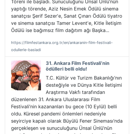
Töreni ile başladı. Sunuculuğunu Ünsal Ünlü’nün
yaptığı törende, Aziz Nesin Emek Ödülü sinema
sanatçısı Şerif Sezer'e, Sanat Çınarı Ödülü tiyatro
ve sinema sanatçısı Tamer Levent'e, Kitle İletişim
Ödülü ise bağımsız film dağıtım ağı Başka...
https://filmfestankara.org.tr/en/ankaranin-film-festivali-
odullerle-basladi
31. Ankara Film Festivali’nin
ödülleri belli oldu!
T.C. Kültür ve Turizm Bakanlığı’nın
desteğiyle ve Dünya Kitle İletişimi
Araştırma Vakfı tarafından
düzenlenen 31. Ankara Uluslararası Film
Festivali’nin kazananları bu gece (10 Eylül) belli
oldu. Küresel pandemi önlemleri nedeniyle
seyirciye kapalı olarak Büyülü Fener Sineması’nda
gerçekleşen ve sunuculuğunu Ünsal Ünlü’nün