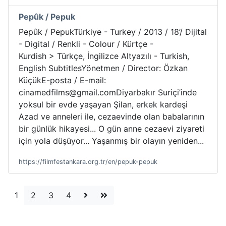
Pepûk / Pepuk
Pepûk / PepukTürkiye - Turkey / 2013 / 18’/ Dijital
- Digital / Renkli - Colour / Kürtçe -
Kurdish > Türkçe, İngilizce Altyazılı - Turkish,
English SubtitlesYönetmen / Director: Özkan
KüçükE-posta / E-mail:
cinamedfilms@gmail.comDiyarbakır Suriçi’inde
yoksul bir evde yaşayan Şilan, erkek kardeşi
Azad ve anneleri ile, cezaevinde olan babalarının
bir günlük hikayesi... O gün anne cezaevi ziyareti
için yola düşüyor... Yaşanmış bir olayın yeniden...
https://filmfestankara.org.tr/en/pepuk-pepuk
1
2
3
4