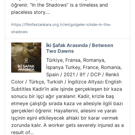
öğrenir. “In the Shadows” is a timeless and
placeless story....
https://filmfestankara.org.tr/en/golgeler-icinde-in-the-
shadows
İki Şafak Arasında / Between
Two Dawns
Türkiye, Fransa, Romanya,
İspanya Turkey, France, Romania,
Spain / 2021 / 91’ / DCP / Renkli
Color / Türkçe, Turkish / İngilizce Altyazı English
Subtitles Kadir’in aile işinde gerçekleşen bir kaza
sonucu bir işçi ağır yaralanır. Kadir, krizle baş
etmeye çalıştığı sırada kaza ve ailesiyle ilgili bazı
gerçekleri öğrenir. Hayallerini, ailesini ve yaralı
işçinin eşini etkileyecek ahlaki bir karar vermek
zorunda kalır. A worker gets severely injured as a
result of...