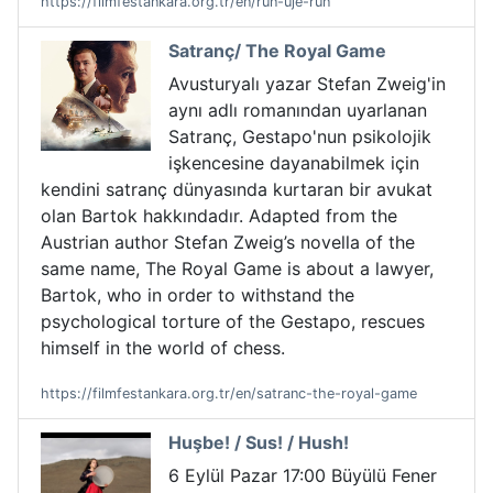
https://filmfestankara.org.tr/en/run-uje-run
Satranç/ The Royal Game
Avusturyalı yazar Stefan Zweig'in
aynı adlı romanından uyarlanan
Satranç, Gestapo'nun psikolojik
işkencesine dayanabilmek için
kendini satranç dünyasında kurtaran bir avukat
olan Bartok hakkındadır. Adapted from the
Austrian author Stefan Zweig’s novella of the
same name, The Royal Game is about a lawyer,
Bartok, who in order to withstand the
psychological torture of the Gestapo, rescues
himself in the world of chess.
https://filmfestankara.org.tr/en/satranc-the-royal-game
Huşbe! / Sus! / Hush!
6 Eylül Pazar 17:00 Büyülü Fener