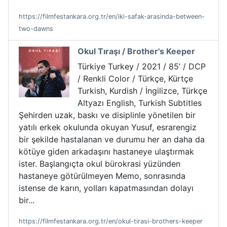
https://filmfestankara.org.tr/en/iki-safak-arasinda-between-
two-dawns
Okul Tıraşı / Brother's Keeper
Türkiye Turkey / 2021 / 85’ / DCP
/ Renkli Color / Türkçe, Kürtçe
Turkish, Kurdish / İngilizce, Türkçe
Altyazı English, Turkish Subtitles
Şehirden uzak, baskı ve disiplinle yönetilen bir
yatılı erkek okulunda okuyan Yusuf, esrarengiz
bir şekilde hastalanan ve durumu her an daha da
kötüye giden arkadaşını hastaneye ulaştırmak
ister. Başlangıçta okul bürokrasi yüzünden
hastaneye götürülmeyen Memo, sonrasında
istense de karın, yolları kapatmasından dolayı
bir...
https://filmfestankara.org.tr/en/okul-tirasi-brothers-keeper