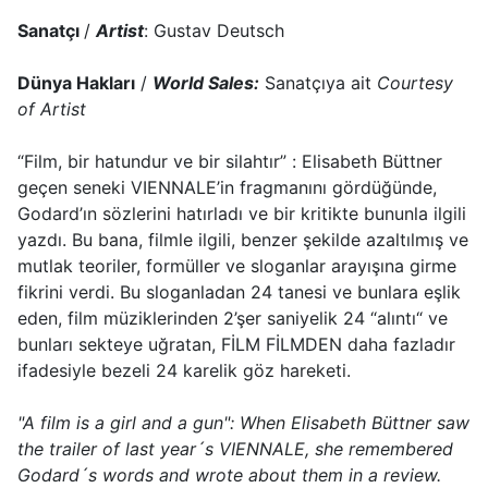
Sanatçı
/
Artist
: Gustav Deutsch
Dünya Hakları
/
World Sales:
Sanatçıya ait
Courtesy
of Artist
“Film, bir hatundur ve bir silahtır” : Elisabeth Büttner
geçen seneki VIENNALE’in fragmanını gördüğünde,
Godard’ın sözlerini hatırladı ve bir kritikte bununla ilgili
yazdı. Bu bana, filmle ilgili, benzer şekilde azaltılmış ve
mutlak teoriler, formüller ve sloganlar arayışına girme
fikrini verdi. Bu sloganladan 24 tanesi ve bunlara eşlik
eden, film müziklerinden 2’şer saniyelik 24 “alıntı“ ve
bunları sekteye uğratan, FİLM FİLMDEN daha fazladır
ifadesiyle bezeli 24 karelik göz hareketi.
"A film is a girl and a gun": When Elisabeth Büttner saw
the trailer of last year´s VIENNALE, she remembered
Godard´s words and wrote about them in a review.