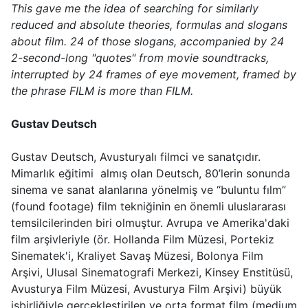
This gave me the idea of searching for similarly
reduced and absolute theories, formulas and slogans
about film. 24 of those slogans, accompanied by 24
2-second-long "quotes" from movie soundtracks,
interrupted by 24 frames of eye movement, framed by
the phrase FILM is more than FILM.
Gustav Deutsch
Gustav Deutsch, Avusturyalı filmci ve sanatçıdır.
Mimarlık eğitimi almış olan Deutsch, 80’lerin sonunda
sinema ve sanat alanlarına yönelmiş ve “buluntu fılm”
(found footage) film tekniğinin en önemli uluslararası
temsilcilerinden biri olmuştur. Avrupa ve Amerika'daki
film arşivleriyle (ör. Hollanda Film Müzesi, Portekiz
Sinematek'i, Kraliyet Savaş Müzesi, Bolonya Film
Arşivi, Ulusal Sinematografi Merkezi, Kinsey Enstitüsü,
Avusturya Film Müzesi, Avusturya Film Arşivi) büyük
işbirliğiyle gerçekleştirilen ve orta format film (medium