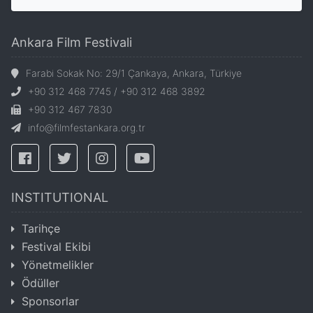
Ankara Film Festivali
Farabi Sokak No: 29/1 Çankaya, Ankara, Türkiye
+90 312 468 7745 / +90 312 468 3892
+90 312 467 7830
info@filmfestankara.org.tr
INSTITUTIONAL
Tarihçe
Festival Ekibi
Yönetmelikler
Ödüller
Sponsorlar