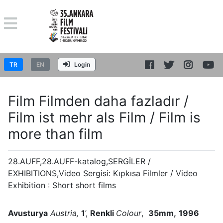
TR
EN
Login
Film Filmden daha fazladır /
Film ist mehr als Film / Film is
more than film
28.AUFF,28.AUFF-katalog,SERGİLER /
EXHIBITIONS,Video Sergisi: Kıpkısa Filmler / Video
Exhibition : Short short films
Avusturya
Austria,
1
’,
Renkli
Colour
,
35mm,
1996