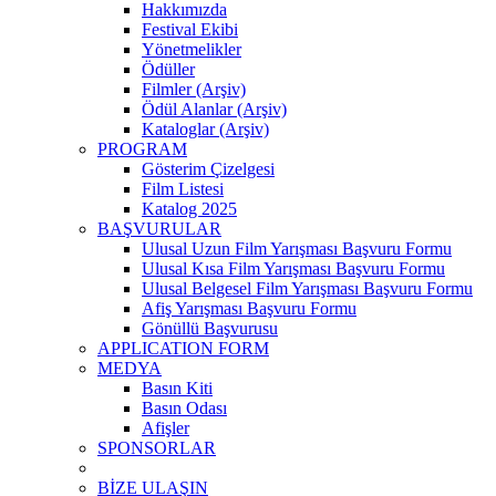
Hakkımızda
Festival Ekibi
Yönetmelikler
Ödüller
Filmler (Arşiv)
Ödül Alanlar (Arşiv)
Kataloglar (Arşiv)
PROGRAM
Gösterim Çizelgesi
Film Listesi
Katalog 2025
BAŞVURULAR
Ulusal Uzun Film Yarışması Başvuru Formu
Ulusal Kısa Film Yarışması Başvuru Formu
Ulusal Belgesel Film Yarışması Başvuru Formu
Afiş Yarışması Başvuru Formu
Gönüllü Başvurusu
APPLICATION FORM
MEDYA
Basın Kiti
Basın Odası
Afişler
SPONSORLAR
BİZE ULAŞIN