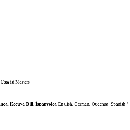
 işi Masters
anca, Keçuva Dili, İspanyolca
English, German, Quechua, Spanish /