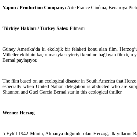
Yapım / Production Company:
Arte France Cinéma, Benaroya Pictu
Türkiye Hakları / Turkey Sales:
Filmartı
Güney Amerika’da ki ekolojik bir felaketi konu alan film, Herzog’un s
Milletler ekibinin kaçırılmasıyla seyirciyi kendine bağlayan film iç
Bernal paylaşıyor.
The film based on an ecological disaster in South America that Herz
especially when United Nation delegation is abducted who are suppos
Shannon and Gael Garcia Bernal star in this ecological thriller.
Werner Herzog
5 Eylül 1942 Münih, Almanya doğumlu olan Herzog, ilk yıllarını Ba