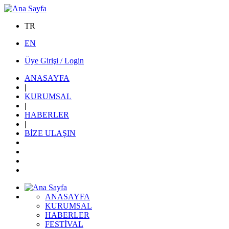
TR
EN
Üye Girişi / Login
ANASAYFA
|
KURUMSAL
|
HABERLER
|
BİZE ULAŞIN
ANASAYFA
KURUMSAL
HABERLER
FESTİVAL