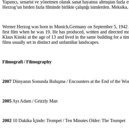
Yapımcı, senarist ve yönetmen olarak sanat hayatına altmıştan fazla es
Herzog’un birden fazla filminde birlikte çalıştığı isimlerden. Meksika
Werner Herzog was born in Munich,Germany on September 5, 1942 and s
first film when he was 19. He has produced, written and directed m
Klaus Kinski at the age of 13 and lived in the same building for a t
films usually set in distinct and unfamiliar landscapes.
Filmografi / Filmography
2007
Dünyanın Sonunda Buluşma / Encounters at the End of the Wor
2005
Ayı Adam / Grizzly Man
2002
10 Dakika İçinde: Trompet / Ten Minutes Older: The Trumpet