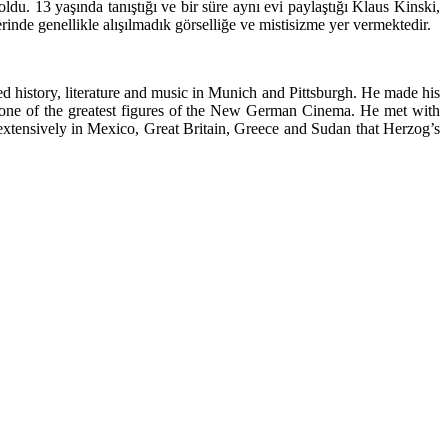
ldu. 13 yaşında tanıştığı ve bir süre aynı evi paylaştığı Klaus Kinski,
rinde genellikle alışılmadık görselliğe ve mistisizme yer vermektedir.
 history, literature and music in Munich and Pittsburgh. He made his
g one of the greatest figures of the New German Cinema. He met with
 extensively in Mexico, Great Britain, Greece and Sudan that Herzog’s