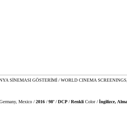
NYA SİNEMASI GÖSTERİMİ / WORLD CINEMA SCREENINGS,Usta
 Germany, Mexico /
2016
/
98’
/
DCP
/
Renkli
Color /
İngilizce, Alm