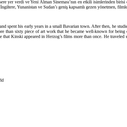
ere yer verdi ve Yeni Alman Sineması’nın en etkili isimlerinden birisi o
, İngiltere, Yunanistan ve Sudan’ı geniş kapsamlı gezen yönetmen, filmle
pent his early years in a small Bavarian town. After then, he studied
ore than sixty piece of art work that he became well-known for bein
ime that Kinski appeared in Herzog’s films more than once. He traveled
ld