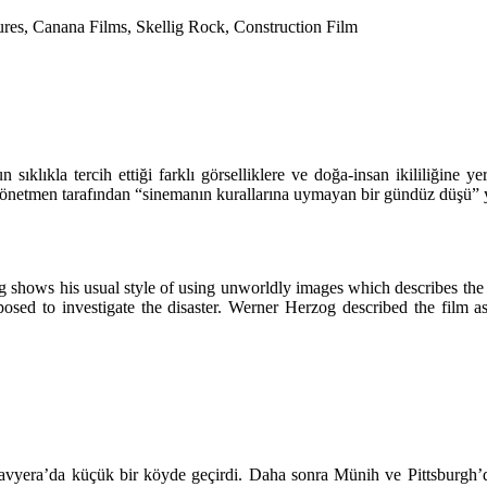
res, Canana Films, Skellig Rock, Construction Film
ıklıkla tercih ettiği farklı görselliklere ve doğa-insan ikililiğine ye
in yönetmen tarafından “sinemanın kurallarına uymayan bir gündüz düşü
og shows his usual style of using unworldly images which describes the
ed to investigate the disaster. Werner Herzog described the film as '
vyera’da küçük bir köyde geçirdi. Daha sonra Münih ve Pittsburgh’da 