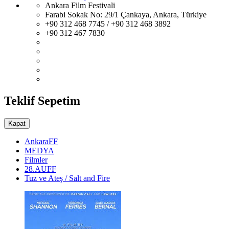
Ankara Film Festivali
Farabi Sokak No: 29/1 Çankaya, Ankara, Türkiye
+90 312 468 7745 / +90 312 468 3892
+90 312 467 7830
Teklif Sepetim
Kapat
AnkaraFF
MEDYA
Filmler
28.AUFF
Tuz ve Ateş / Salt and Fire