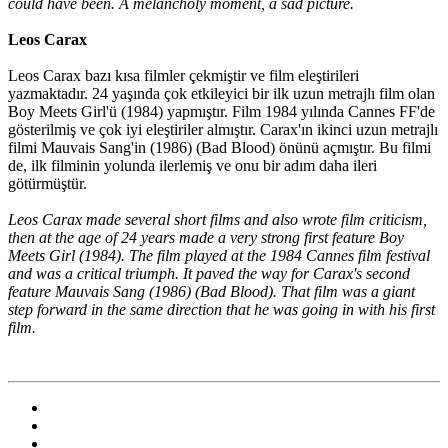
could have been. A melancholy moment, a sad picture.
Leos Carax
Leos Carax bazı kısa filmler çekmiştir ve film eleştirileri
yazmaktadır. 24 yaşında çok etkileyici bir ilk uzun metrajlı film olan
Boy Meets Girl'ü (1984) yapmıştır. Film 1984 yılında Cannes FF'de
gösterilmiş ve çok iyi eleştiriler almıştır. Carax'ın ikinci uzun metrajlı
filmi Mauvais Sang'in (1986) (Bad Blood) önünü açmıştır. Bu filmi
de, ilk filminin yolunda ilerlemiş ve onu bir adım daha ileri
götürmüştür.
Leos Carax made several short films and also wrote film criticism,
then at the age of 24 years made a very strong first feature Boy
Meets Girl (1984). The film played at the 1984 Cannes film festival
and was a critical triumph. It paved the way for Carax's second
feature Mauvais Sang (1986) (Bad Blood). That film was a giant
step forward in the same direction that he was going in with his first
film.