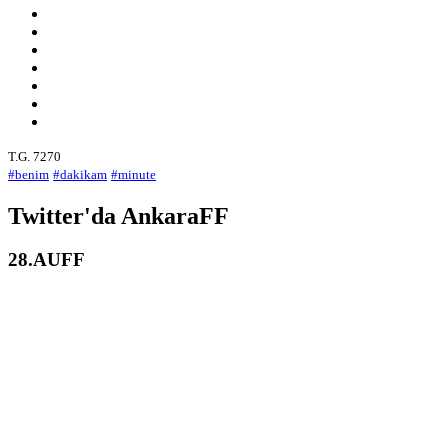
T.G. 7270
#benim
#dakikam
#minute
Twitter'da AnkaraFF
28.AUFF