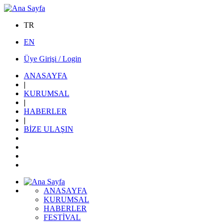
TR
EN
Üye Girişi / Login
ANASAYFA
|
KURUMSAL
|
HABERLER
|
BİZE ULAŞIN
ANASAYFA
KURUMSAL
HABERLER
FESTİVAL