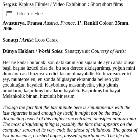
Sergisi: Kıpkısa Filmler / Video Exhibition : Short short films
Takvime Ekle
Avusturya, Fransa
Austria
,
France
,
1’, Renkli
Colour,
35mm,
2006
Sanatçı /
Artist
: Leos Carax
Dünya Hakları /
World Sales
: Sanatçıya ait
Courtesy of Artist
Her ne kadar buradaki son dakikanın son sigara ile aynı anda oluşu
başlı başına üzücü olsa da, bu son derece sıkılaştırılmış, yoğun mini
dramanın asıl huzursuz edici kısmı olmayabilir. En huzursuz edici
şey, muhtemelen, en sonda bilgisayar ekranında beliren yüz:
çocukluğun hayaleti. Kaybolmuş masumiyetin, yitip gitmiş
umutların, kaçırılmış fırsatların hayaleti. Kaçırılmış bir hayat.
Melankolik bir an, hüzünlü bir resim.
Though the fact that the last minute here is simultaneous with the
last cigarette is sad enough by itself, it might not be the truly
disquieting aspect of this highly concentrated, densified mini-drama.
The most disquieting thing is possibly the face that appears on the
computer screen at its very end: the ghost of childhood. The ghost of
lost innocence, crushed hopes, missed opportunities. The life that