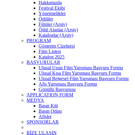
Hakkımızda
Festival Ekibi
Yönetmelikler
Ödüller
Filmler (Arşiv)
Ödül Alanlar (Arşiv)
Kataloglar (Arşiv)
PROGRAM
Gösterim Çizelgesi
Film Listesi
Katalog 2025
BAŞVURULAR
Ulusal Uzun Film Yarışması Başvuru Formu
Ulusal Kısa Film Yarışması Başvuru Formu
Ulusal Belgesel Film Yarışması Başvuru Formu
Afiş Yarışması Başvuru Formu
Gönüllü Başvurusu
APPLICATION FORM
MEDYA
Basın Kiti
Basın Odası
Afişler
SPONSORLAR
BİZE ULAŞIN