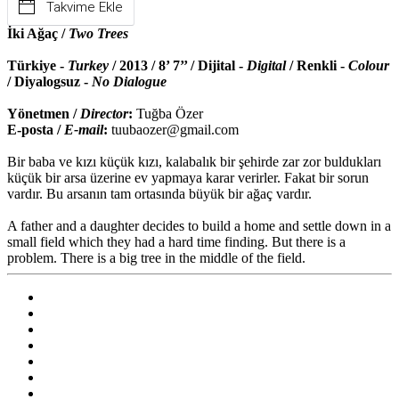
Takvime Ekle
İki Ağaç /
Two Trees
Türkiye -
Turkey
/ 2013 / 8’ 7’’ / Dijital -
Digital
/ Renkli -
Colour
/ Diyalogsuz -
No Dialogue
Yönetmen /
Director
:
Tuğba Özer
E-posta /
E-mail
:
tuubaozer@gmail.com
Bir baba ve kızı küçük kızı, kalabalık bir şehirde zar zor buldukları
küçük bir arsa üzerine ev yapmaya karar verirler. Fakat bir sorun
vardır. Bu arsanın tam ortasında büyük bir ağaç vardır.
A father and a daughter decides to build a home and settle down in a
small field which they had a hard time finding. But there is a
problem. There is a big tree in the middle of the field.