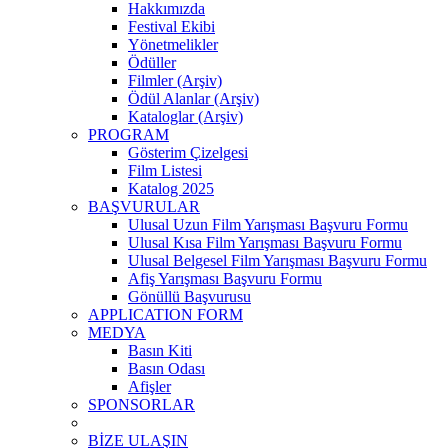
Hakkımızda
Festival Ekibi
Yönetmelikler
Ödüller
Filmler (Arşiv)
Ödül Alanlar (Arşiv)
Kataloglar (Arşiv)
PROGRAM
Gösterim Çizelgesi
Film Listesi
Katalog 2025
BAŞVURULAR
Ulusal Uzun Film Yarışması Başvuru Formu
Ulusal Kısa Film Yarışması Başvuru Formu
Ulusal Belgesel Film Yarışması Başvuru Formu
Afiş Yarışması Başvuru Formu
Gönüllü Başvurusu
APPLICATION FORM
MEDYA
Basın Kiti
Basın Odası
Afişler
SPONSORLAR
BİZE ULAŞIN