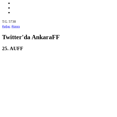
T.G. 5738
#ağaç
#trees
Twitter'da AnkaraFF
25. AUFF