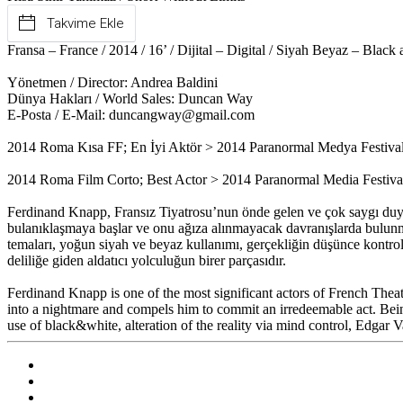
Takvime Ekle
Fransa – France / 2014 / 16’ / Dijital – Digital / Siyah Beyaz – Black
Yönetmen / Director: Andrea Baldini
Dünya Hakları / World Sales: Duncan Way
E-Posta / E-Mail: duncangway@gmail.com
2014 Roma Kısa FF; En İyi Aktör > 2014 Paranormal Medya Festival
2014 Roma Film Corto; Best Actor > 2014 Paranormal Media Festival;
Ferdinand Knapp, Fransız Tiyatrosu’nun önde gelen ve çok saygı duyulan
bulanıklaşmaya başlar ve onu ağıza alınmayacak davranışlarda bulunmay
temaları, yoğun siyah ve beyaz kullanımı, gerçekliğin düşünce kontrolü
deliliğe giden aldatıcı yolculuğun birer parçasıdır.
Ferdinand Knapp is one of the most significant actors of French Theatr
into a nightmare and compels him to commit an irredeemable act. Being a
use of black&white, alteration of the reality via mind control, Edgar Va