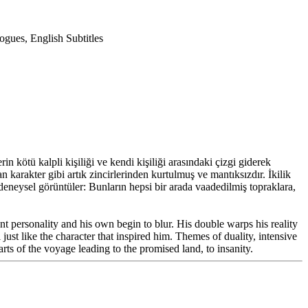
ogues, English Subtitles
 kötü kalpli kişiliği ve kendi kişiliği arasındaki çizgi giderek
arakter gibi artık zincirlerinden kurtulmuş ve mantıksızdır. İkilik
deneysel görüntüler: Bunların hepsi bir arada vaadedilmiş topraklara,
nt personality and his own begin to blur. His double warps his reality
ust like the character that inspired him. Themes of duality, intensive
arts of the voyage leading to the promised land, to insanity.