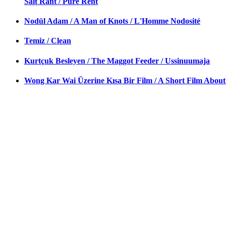
Salt Rant / Pure Rent
Nodül Adam / A Man of Knots / L'Homme Nodosité
Temiz / Clean
Kurtçuk Besleyen / The Maggot Feeder / Ussinuumaja
Wong Kar Wai Üzerine Kısa Bir Film / A Short Film Abo