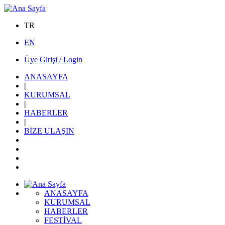
TR
EN
Üye Girişi / Login
ANASAYFA
|
KURUMSAL
|
HABERLER
|
BİZE ULAŞIN
ANASAYFA
KURUMSAL
HABERLER
FESTİVAL