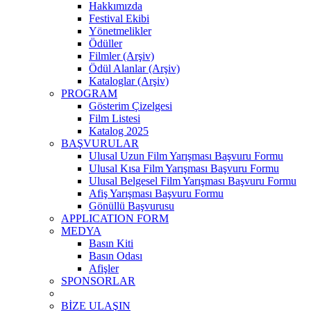
Hakkımızda
Festival Ekibi
Yönetmelikler
Ödüller
Filmler (Arşiv)
Ödül Alanlar (Arşiv)
Kataloglar (Arşiv)
PROGRAM
Gösterim Çizelgesi
Film Listesi
Katalog 2025
BAŞVURULAR
Ulusal Uzun Film Yarışması Başvuru Formu
Ulusal Kısa Film Yarışması Başvuru Formu
Ulusal Belgesel Film Yarışması Başvuru Formu
Afiş Yarışması Başvuru Formu
Gönüllü Başvurusu
APPLICATION FORM
MEDYA
Basın Kiti
Basın Odası
Afişler
SPONSORLAR
BİZE ULAŞIN