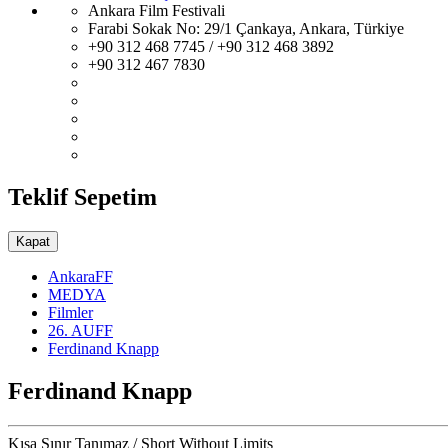
Ankara Film Festivali
Farabi Sokak No: 29/1 Çankaya, Ankara, Türkiye
+90 312 468 7745 / +90 312 468 3892
+90 312 467 7830
Teklif Sepetim
Kapat
AnkaraFF
MEDYA
Filmler
26. AUFF
Ferdinand Knapp
Ferdinand Knapp
Kısa Sınır Tanımaz / Short Without Limits