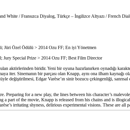
 and White / Fransızca Diyalog, Türkçe – İngilizce Altyazı / French Dial
i; Jüri Özel Ödülü > 2014 Ozu FF; En iyi Yönetmen
 Jury Special Prize > 2014 Ozu FF; Best Film Director
 aktörlerinden biridir. Yeni bir oyuna hazırlanırken oynadığı karakterin
a iter. Sinemanın bir parçası olan Knapp, aynı ona ilham kaynağı olan k
yle değiştirilmesi, Edgar Varèse’ın sinir bozucu çekingenliği, sanrısal 
e. Preparing for a new play, the lines between his character’s malevole
 part of the movie, Knapp is released from his chains and is illogical j
rèse’s irritating shyness, delirious experimental visions. These are all p