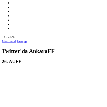
T.G. 7524
#ferdinand
#knapp
Twitter'da AnkaraFF
26. AUFF