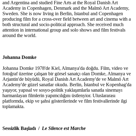
and Argentina and studied Fine Arts at the Royal Danish Art
Academy in Copenhagen, Denmark and the Malmö Art Academy,
Sweden. She is now living in Berlin, Istanbul and Copenhagen
producing film for a cross-over field between art and cinema with a
both structural and socio-political approach. She received much
attention in international group and solo shows and film festivals
around the world.
Johanna Domke
Johanna Domke 1978'de Kiel, Almanya'da doğdu. Film, video ve
fotoğraf üzerine çalışan bir görsel sanatçı olan Domke, Almanya ve
Arjantin'de büyüdü, Royal Danish Art Academy'de ve Malmö Art
Academy'de güzel sanatlar okudu. Berlin, İstanbul ve Kopenhag'da
yaşıyor, yapısal ve sosyo-politik yaklaşımlarla sanatla sinemayı
harmanlayan filmlerin yapımcılığını üstlenyior. Uluslararası
platformda, ekip ve şahsi gösterilerinde ve film festivallerinde ilgi
toplamakta.
Sessizlik Başladı /
Le Silence est Marche