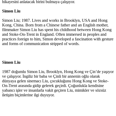
hikayesini anlatacak birini bulmaya çalışıyor.
Simon Liu
Simon Liu; 1987. Lives and works in Brooklyn, USA and Hong
Kong, China. Born from a Chinese father and an English mother,
filmmaker Simon Liu has spent his childhood between Hong Kong
and Stoke-On-Trent in England. Often immersed in peoples and
practices foreign to him, Simon developed a fascination with gesture
and forms of communication stripped of words.
Simon Liu
1987 doğumlu Simon Liu, Brooklyn, Hong Kong ve Çin’de yaşıyor
ve çalışıyor. İngiliz bir baba ve Çinli bir annenin oğlu olarak
dünyaya gelen sinemacı Liu, çocukluğunu Hong Kong ve Stoke-
On-Trent arasında gidip gelerek geçirdi. Çoğunlukla kendisine
yabancı işler ve insanlarla vakit geçiren Liu, mimikler ve sözsüz
iletişim biçimlerine ilgi duyuyor.