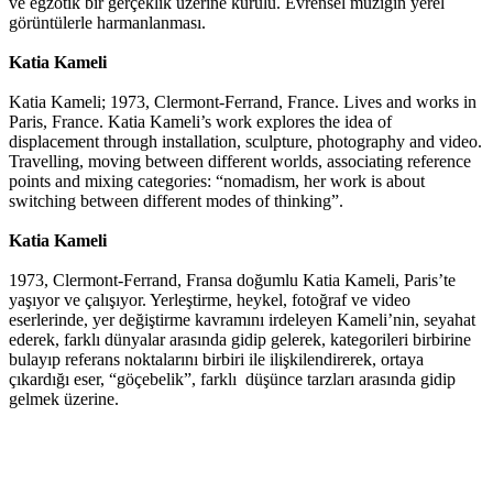
ve egzotik bir gerçeklik üzerine kurulu. Evrensel müziğin yerel
görüntülerle harmanlanması.
Katia Kameli
Katia Kameli; 1973, Clermont-Ferrand, France. Lives and works in
Paris, France. Katia Kameli’s work explores the idea of
displacement through installation, sculpture, photography and video.
Travelling, moving between different worlds, associating reference
points and mixing categories: “nomadism, her work is about
switching between different modes of thinking”.
Katia Kameli
1973, Clermont-Ferrand, Fransa doğumlu Katia Kameli, Paris’te
yaşıyor ve çalışıyor. Yerleştirme, heykel, fotoğraf ve video
eserlerinde, yer değiştirme kavramını irdeleyen Kameli’nin, seyahat
ederek, farklı dünyalar arasında gidip gelerek, kategorileri birbirine
bulayıp referans noktalarını birbiri ile ilişkilendirerek, ortaya
çıkardığı eser, “göçebelik”, farklı düşünce tarzları arasında gidip
gelmek üzerine.