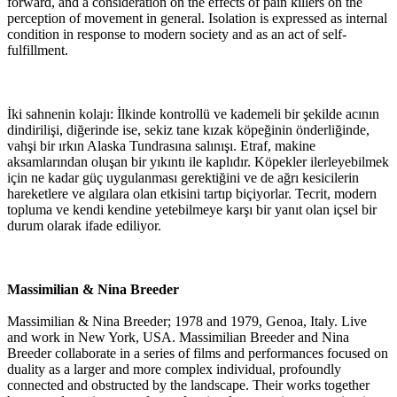
forward, and a consideration on the effects of pain killers on the
perception of movement in general. Isolation is expressed as internal
condition in response to modern society and as an act of self-
fulfillment.
İki sahnenin kolajı: İlkinde kontrollü ve kademeli bir şekilde acının
dindirilişi, diğerinde ise, sekiz tane kızak köpeğinin önderliğinde,
vahşi bir ırkın Alaska Tundrasına salınışı. Etraf, makine
aksamlarından oluşan bir yıkıntı ile kaplıdır. Köpekler ilerleyebilmek
için ne kadar güç uygulanması gerektiğini ve de ağrı kesicilerin
hareketlere ve algılara olan etkisini tartıp biçiyorlar. Tecrit, modern
topluma ve kendi kendine yetebilmeye karşı bir yanıt olan içsel bir
durum olarak ifade ediliyor.
Massimilian & Nina Breeder
Massimilian & Nina Breeder; 1978 and 1979, Genoa, Italy. Live
and work in New York, USA. Massimilian Breeder and Nina
Breeder collaborate in a series of films and performances focused on
duality as a larger and more complex individual, profoundly
connected and obstructed by the landscape. Their works together