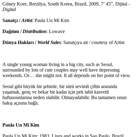
Güney Kore, Brezilya, South Korea, Brazil, 2009, 7’ 45”, Dijital -
Digital
Sanatçı /
Artist
: Paula Un Mi Kim
Dağıtım /
Distribution
: Lowave
Dünya Hakları /
World Sales
: Sanatçıya ait / courtesy of Artist
A single young woman living in a big city, such as Seoul,
surrounded by lots of cute couples may well have depressing
weekends. Or… she might not. It all depends on her point of view.
Seoul gibi büyük bir şehirde, bir sürü sevimli çiftin arasında
yaşamak, genç ve bekar bir kadın için pek tabii kasvetli
haftasounlarına neden olabilir. Olmayadabilir. Bu tamamen onun
bakış açısına bağlı.
Paula Un Mi Kim
Paula Un Mi Kim; 1983. Lives and works in Sao Paulo, Brazil.