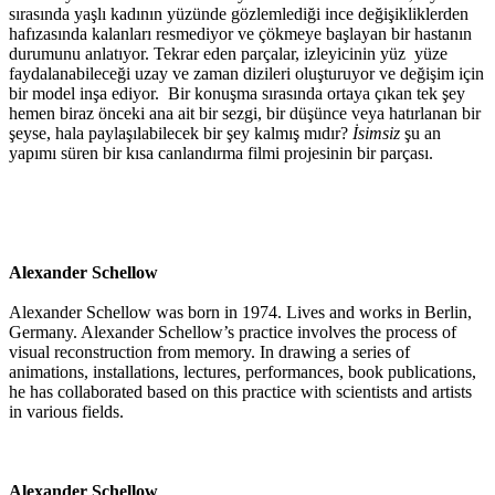
sırasında yaşlı kadının yüzünde gözlemlediği ince değişikliklerden
hafızasında kalanları resmediyor ve çökmeye başlayan bir hastanın
durumunu anlatıyor. Tekrar eden parçalar, izleyicinin yüz yüze
faydalanabileceği uzay ve zaman dizileri oluşturuyor ve değişim için
bir model inşa ediyor. Bir konuşma sırasında ortaya çıkan tek şey
hemen biraz önceki ana ait bir sezgi, bir düşünce veya hatırlanan bir
şeyse, hala paylaşılabilecek bir şey kalmış mıdır?
İsimsiz
şu an
yapımı süren bir kısa canlandırma filmi projesinin bir parçası.
Alexander Schellow
Alexander Schellow was born in 1974. Lives and works in Berlin,
Germany. Alexander Schellow’s practice involves the process of
visual reconstruction from memory. In drawing a series of
animations, installations, lectures, performances, book publications,
he has collaborated based on this practice with scientists and artists
in various fields.
Alexander Schellow