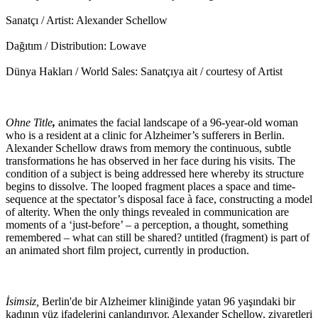
Sanatçı / Artist: Alexander Schellow
Dağıtım / Distribution: Lowave
Dünya Hakları / World Sales: Sanatçıya ait / courtesy of Artist
Ohne Title
,
animates the facial landscape of a 96-year-old woman
who is a resident at a clinic for Alzheimer’s sufferers in Berlin.
Alexander Schellow draws from memory the continuous, subtle
transformations he has observed in her face during his visits. The
condition of a subject is being addressed here whereby its structure
begins to dissolve. The looped fragment places a space and time-
sequence at the spectator’s disposal face à face, constructing a model
of alterity. When the only things revealed in communication are
moments of a ‘just-before’ – a perception, a thought, something
remembered – what can still be shared? untitled (fragment) is part of
an animated short film project, currently in production.
İsimsiz,
Berlin'de bir Alzheimer kliniğinde yatan 96 yaşındaki bir
kadının yüz ifadelerini canlandırıyor. Alexander Schellow, ziyaretleri