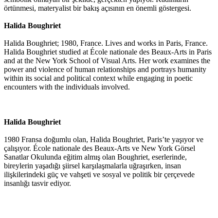
örtünmesi, materyalist bir bakış açısının en önemli göstergesi.
Halida Boughriet
Halida Boughriet; 1980, France. Lives and works in Paris, France.
Halida Boughriet studied at École nationale des Beaux-Arts in Paris
and at the New York School of Visual Arts. Her work examines the
power and violence of human relationships and portrays humanity
within its social and political context while engaging in poetic
encounters with the individuals involved.
Halida Boughriet
1980 Fransa doğumlu olan, Halida Boughriet, Paris’te yaşıyor ve
çalışıyor. École nationale des Beaux-Arts ve New York Görsel
Sanatlar Okulunda eğitim almış olan Boughriet, eserlerinde,
bireylerin yaşadığı şiirsel karşılaşmalarla uğraşırken, insan
ilişkilerindeki güç ve vahşeti ve sosyal ve politik bir çerçevede
insanlığı tasvir ediyor.