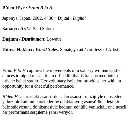
B’den H’ye /
From B to H
Japonya, Japan, 2002, 4’ 30”, Dijital -
Digital
Sanatçı /
Artist
: Saki Satom
Dağıtım /
Distribution
: Lowave
Dünya Hakları /
World Sales
: Sanatçıya ait / courtesy of Artist
From B to H
captures the movements of a solitary woman as she
dances to piped musak in an office lift that is transformed into a
private ballet studio. Her voluntary isolation provides her with an
opportunity for a cheerful performance.
B’den H’ye
, ofisteki asansörde çalan asansör müziğiyle dans eden
yalnız bir kadının haraketlerine odaklanıyor; asansörün adeta bir
bale stüdyosuna dönüşmesiyle kadının gönüllü yanlızlığı, ona neşeli
bir performans sergileme şansı veriyor.