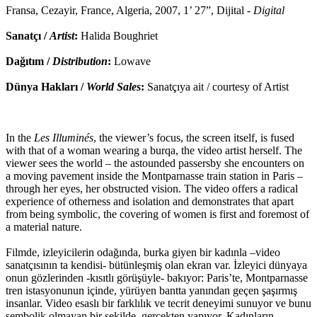
Fransa, Cezayir, France, Algeria, 2007, 1’ 27”, Dijital -
Digital
Sanatçı /
Artist
:
Halida Boughriet
Dağıtım /
Distribution
:
Lowave
Dünya Hakları /
World Sales
:
Sanatçıya ait / courtesy of Artist
In the
Les Illuminés
, the viewer’s focus, the screen itself, is fused
with that of a woman wearing a burqa, the video artist herself. The
viewer sees the world – the astounded passersby she encounters on
a moving pavement inside the Montparnasse train station in Paris –
through her eyes, her obstructed vision. The video offers a radical
experience of otherness and isolation and demonstrates that apart
from being symbolic, the covering of women is first and foremost of
a material nature.
Filmde, izleyicilerin odağında, burka giyen bir kadınla –video
sanatçısının ta kendisi- bütünleşmiş olan ekran var. İzleyici dünyaya
onun gözlerinden -kısıtlı görüşüyle- bakıyor: Paris’te, Montparnasse
tren istasyonunun içinde, yürüyen bantta yanından geçen şaşırmış
insanlar. Video esaslı bir farklılık ve tecrit deneyimi sunuyor ve bunu
sembolik olmayan bir şekilde, gerçekten yapıyor. Kadınların