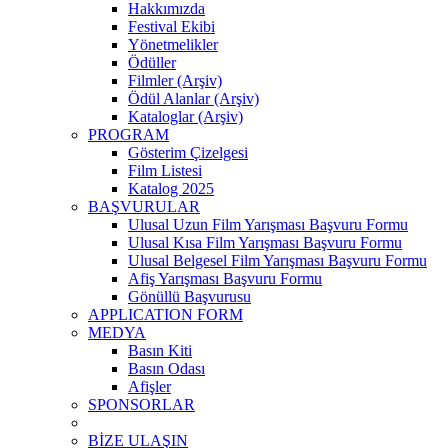
Hakkımızda
Festival Ekibi
Yönetmelikler
Ödüller
Filmler (Arşiv)
Ödül Alanlar (Arşiv)
Kataloglar (Arşiv)
PROGRAM
Gösterim Çizelgesi
Film Listesi
Katalog 2025
BAŞVURULAR
Ulusal Uzun Film Yarışması Başvuru Formu
Ulusal Kısa Film Yarışması Başvuru Formu
Ulusal Belgesel Film Yarışması Başvuru Formu
Afiş Yarışması Başvuru Formu
Gönüllü Başvurusu
APPLICATION FORM
MEDYA
Basın Kiti
Basın Odası
Afişler
SPONSORLAR
BİZE ULAŞIN