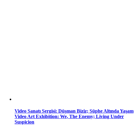
Video Sanatı Sergisi: Düşman Biziz; Şüphe Altında Yaşam
Video Art Exhibition: We, The Enemy; Living Under
Suspicion