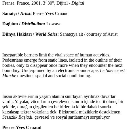
Fransa, France, 2001, 3’ 30”, Dijital -
Digital
Sanatçı /
Artist
:
Pierre-Yves Cruaud
Dağıtım /
Distribution
:
Lowave
Dünya Hakları /
World Sales
:
Sanatçıya ait / courtesy of Artist
Inseparable barriers limit the vital space of human activities.
Pedestrians emerge from static lines, isolated in the outline of their
bodies, only to disappear once more when they encounter the next
boundary. Underpinned by an electronic soundscape,
Le Silence est
Marche
questions spatial and social conditioning.
İnsan aktivitelerinin yaşam alanını sınırlayan ayrılmaz duvarlar
vardır. Yayalar, vücutlarını çevreleyen sınırın içinde tecrit olmuş bir
şekilde, durağan çizgilerden belirirler; ta ki bir dahaki sınırla
karşılaşıp tekrar yokolana dek. Elektronik müziklerle desteklenen
Sessizlik Başladı
, çevresel ve sosyal şartlanmayı sorguluyor.
Pierre-Yves Cruaud