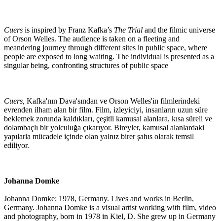
Cuers
is inspired by Franz Kafka’s
The Trial
and the filmic universe
of Orson Welles. The audience is taken on a fleeting and
meandering journey through different sites in public space, where
people are exposed to long waiting. The individual is presented as a
singular being, confronting structures of public space
Cuers,
Kafka'nın Dava'sından ve Orson Welles'in filmlerindeki
evrenden ilham alan bir film. Film, izleyiciyi, insanların uzun süre
beklemek zorunda kaldıkları, çeşitli kamusal alanlara, kısa süreli ve
dolambaçlı bir yolculuğa çıkarıyor. Bireyler, kamusal alanlardaki
yapılarla mücadele içinde olan yalnız birer şahıs olarak temsil
ediliyor.
Johanna Domke
Johanna Domke; 1978, Germany. Lives and works in Berlin,
Germany. Johanna Domke is a visual artist working with film, video
and photography, born in 1978 in Kiel, D. She grew up in Germany