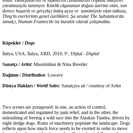
insan etkileşimlerini ve ilişkilerini canlandıran coşkulu hikayeler
yaratmasıyla tanınıyor. Kimlik olgusunun doğası üzerine olan, son
derece başarılı ve gerçekçi bakış açısı ve samimiyete olan tutkusu,
Thng'in eserlerinin genel özellikleri. Şu sıralar The Substation'da
sanatçı, Human Frames'de ise kuratör olarak çalışmakta.
Köpekler /
Dogs
İtalya, USA, İtalya, ABD, 2010, 9’, Dijital -
Digital
Sanatçı /
Artist
: Massimilian & Nina Breeder
Dağıtım /
Distribution
: Lowave
Dünya Hakları /
World Sales
: Sanatçıya ait / courtesy of Artist
Two scenes are juxtaposed: in one, an action of control,
domesticated and regulated by pain relief, and in the other, the
unleashing of freeing a wild race into the Alaskan Tundra, driven by
eight sledge dogs. Ruins of machinery populate the landscape. Dogs
reflects upon how much force needs to be exerted in order to move