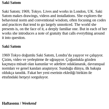
Saki Satom
Saki Satom; 1969, Tokyo. Lives and works in London, UK. Saki
Satom makes drawings, videos and installations. She explores the
behavioral norm and conventional wisdom, often focusing on codes
and practices that tend to go largely unnoticed. The world she
presents is, on the face of it, a deeply familiar one. But in each of her
works she introduces a note of gratuity that calls everything around
it into question.
Saki Satom
1969 Tokyo doğumlu Saki Satom, Londra’da yaşıyor ve çalışıyor.
Çizim, video ve yerleştirme ile uğraşıyor. Çoğunlukla gözden
kaçmaya müsait olan kanunlar ve adetlere odaklanarak, davranışsal
normları ve genel kanıları araştırıyor. Sunduğu dünya, ilk bakışta
oldukça tanıdık. Fakat her yeni eserinin eklediği birikim ile
etrafındaki herşeyi sorguluyor.
Haftasonu /
Weekend