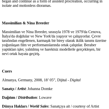
began and continue as a form of assisted procreation, occurring in
isolate and motionless dioramas.
Massimilian & Nina Breeder
Massimilian ve Nina Breeder, sırasıyla 1978 ve 1979'da Cenova,
İtalya'da doğdular ve New York'da yaşıyor ve çalışıyorlar. Çevre
tarafından engellenen, karmaşık bir birey olarak ikilik tanımı üzerine
yoğunlaşan film ve performanslarında ortak çalıştılar. Beraber
yaptıkları işler, yalıtılmış ve harektsiz modellerle gerçekleşen, bir
nevi ortak hayata geçiriş.
Cuers
Almanya, Germany, 2008, 18’ 05”, Dijital -
Digital
Sanatçı /
Artist
: Johanna Domke
Dağıtım /
Distribution
: Lowave
Dünya Hakları /
World Sales
: Sanatçıya ait / courtesy of Artist