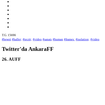
T.G. 15696
#beşeri
#haller;
#tecrit;
#video
#sanatı
#human
#frames:
#isolation;
#video
Twitter'da AnkaraFF
26. AUFF