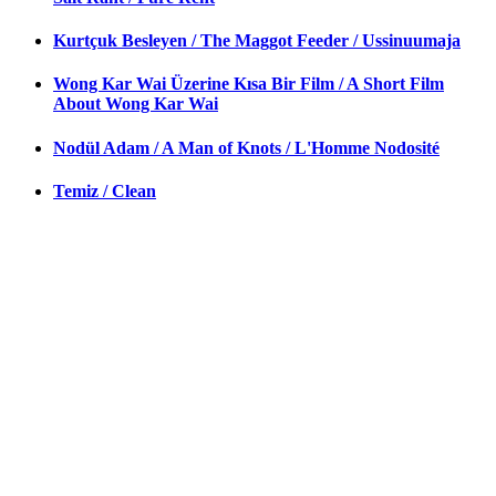
Kurtçuk Besleyen / The Maggot Feeder / Ussinuumaja
Wong Kar Wai Üzerine Kısa Bir Film / A Short Film
About Wong Kar Wai
Nodül Adam / A Man of Knots / L'Homme Nodosité
Temiz / Clean