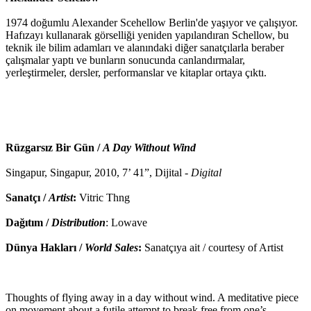
1974 doğumlu Alexander Scehellow Berlin'de yaşıyor ve çalışıyor.
Hafızayı kullanarak görselliği yeniden yapılandıran Schellow, bu
teknik ile bilim adamları ve alanındaki diğer sanatçılarla beraber
çalışmalar yaptı ve bunların sonucunda canlandırmalar,
yerleştirmeler, dersler, performanslar ve kitaplar ortaya çıktı.
Rüzgarsız Bir Gün /
A Day Without Wind
Singapur, Singapur, 2010, 7’ 41”, Dijital -
Digital
Sanatçı /
Artist
:
Vitric Thng
Dağıtım /
Distribution
: Lowave
Dünya Hakları /
World Sales
:
Sanatçıya ait / courtesy of Artist
Thoughts of flying away in a day without wind. A meditative piece
on movement about a futile attempt to break free from one’s