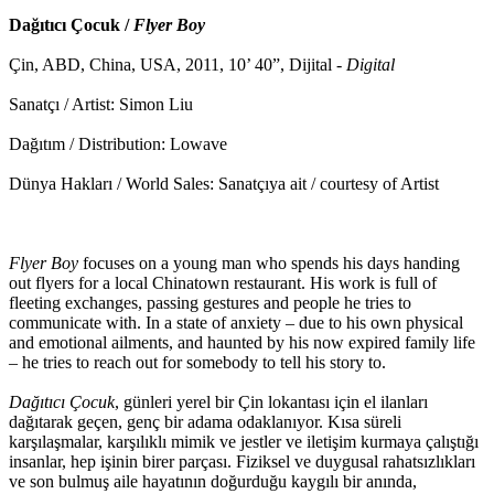
Dağıtıcı Çocuk /
Flyer Boy
Çin, ABD, China, USA, 2011, 10’ 40”, Dijital -
Digital
Sanatçı / Artist: Simon Liu
Dağıtım / Distribution: Lowave
Dünya Hakları / World Sales: Sanatçıya ait / courtesy of Artist
Flyer Boy
focuses on a young man who spends his days handing
out flyers for a local Chinatown restaurant. His work is full of
fleeting exchanges, passing gestures and people he tries to
communicate with. In a state of anxiety – due to his own physical
and emotional ailments, and haunted by his now expired family life
– he tries to reach out for somebody to tell his story to.
Dağıtıcı Çocuk
, günleri yerel bir Çin lokantası için el ilanları
dağıtarak geçen, genç bir adama odaklanıyor. Kısa süreli
karşılaşmalar, karşılıklı mimik ve jestler ve iletişim kurmaya çalıştığı
insanlar, hep işinin birer parçası. Fiziksel ve duygusal rahatsızlıkları
ve son bulmuş aile hayatının doğurduğu kaygılı bir anında,