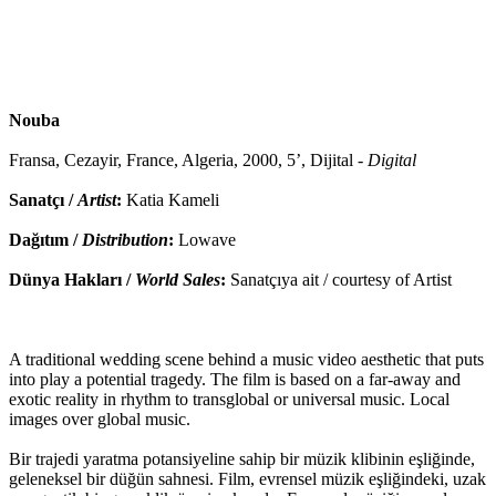
Nouba
Fransa, Cezayir, France, Algeria, 2000, 5’, Dijital -
Digital
Sanatçı /
Artist
:
Katia Kameli
Dağıtım /
Distribution
:
Lowave
Dünya Hakları /
World Sales
:
Sanatçıya ait / courtesy of Artist
A traditional wedding scene behind a music video aesthetic that puts
into play a potential tragedy. The film is based on a far-away and
exotic reality in rhythm to transglobal or universal music. Local
images over global music.
Bir trajedi yaratma potansiyeline sahip bir müzik klibinin eşliğinde,
geleneksel bir düğün sahnesi. Film, evrensel müzik eşliğindeki, uzak