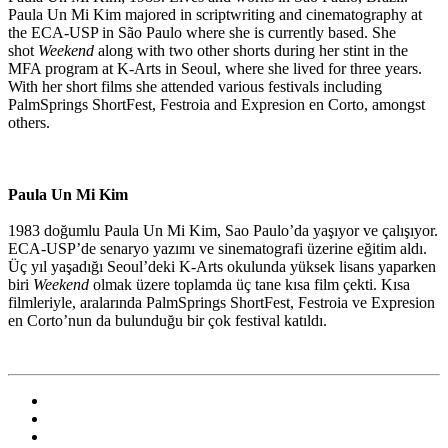
Paula Un Mi Kim majored in scriptwriting and cinematography at
the ECA-USP in São Paulo where she is currently based. She
shot
Weekend
along with two other shorts during her stint in the
MFA program at K-Arts in Seoul, where she lived for three years.
With her short films she attended various festivals including
PalmSprings ShortFest, Festroia and Expresion en Corto, amongst
others.
Paula Un Mi Kim
1983 doğumlu Paula Un Mi Kim, Sao Paulo’da yaşıyor ve çalışıyor.
ECA-USP’de senaryo yazımı ve sinematografi üzerine eğitim aldı.
Üç yıl yaşadığı Seoul’deki K-Arts okulunda yüksek lisans yaparken
biri
Weekend
olmak üzere toplamda üç tane kısa film çekti. Kısa
filmleriyle, aralarında PalmSprings ShortFest, Festroia ve Expresion
en Corto’nun da bulunduğu bir çok festival katıldı.