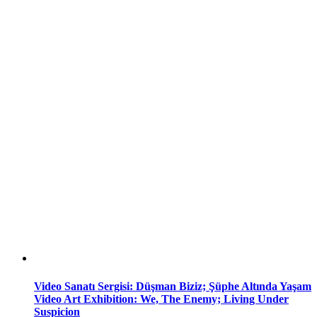
Video Sanatı Sergisi: Düşman Biziz; Şüphe Altında Yaşam
Video Art Exhibition: We, The Enemy; Living Under
Suspicion