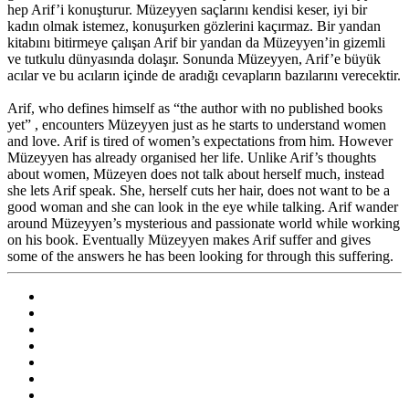
hep Arif’i konuşturur. Müzeyyen saçlarını kendisi keser, iyi bir
kadın olmak istemez, konuşurken gözlerini kaçırmaz. Bir yandan
kitabını bitirmeye çalışan Arif bir yandan da Müzeyyen’in gizemli
ve tutkulu dünyasında dolaşır. Sonunda Müzeyyen, Arif’e büyük
acılar ve bu acıların içinde de aradığı cevapların bazılarını verecektir.
Arif, who defines himself as “the author with no published books
yet” , encounters Müzeyyen just as he starts to understand women
and love. Arif is tired of women’s expectations from him. However
Müzeyyen has already organised her life. Unlike Arif’s thoughts
about women, Müzeyen does not talk about herself much, instead
she lets Arif speak. She, herself cuts her hair, does not want to be a
good woman and she can look in the eye while talking. Arif wander
around Müzeyyen’s mysterious and passionate world while working
on his book. Eventually Müzeyyen makes Arif suffer and gives
some of the answers he has been looking for through this suffering.