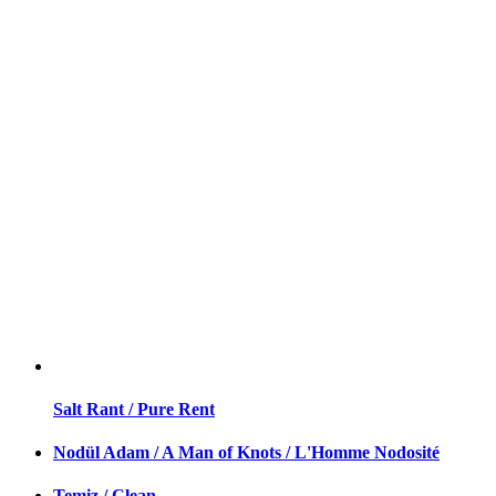
Salt Rant / Pure Rent
Nodül Adam / A Man of Knots / L'Homme Nodosité
Temiz / Clean