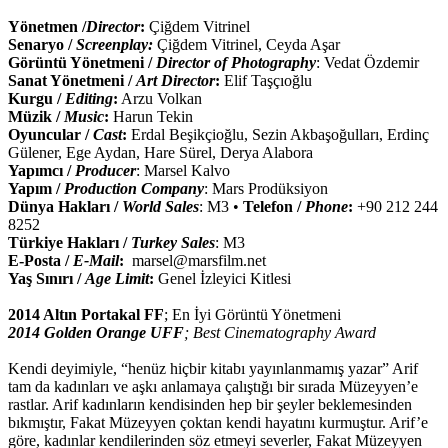
Yönetmen /
Director
:
Çiğdem Vitrinel
Senaryo /
Screenplay:
Çiğdem Vitrinel, Ceyda Aşar
Görüntü Yönetmeni /
Director of Photography
: Vedat Özdemir
Sanat Yönetmeni /
Art Director
:
Elif Taşçıoğlu
Kurgu /
Editing
:
Arzu Volkan
Müzik /
Music
:
Harun Tekin
Oyuncular /
Cast
:
Erdal Beşikçioğlu, Sezin Akbaşoğulları, Erdinç
Gülener, Ege Aydan, Hare Sürel, Derya Alabora
Yapımcı /
Producer
: Marsel Kalvo
Yapım /
Production Company
: Mars Prodüksiyon
Dünya Hakları /
World Sales
: M3 •
Telefon /
Phone
:
+90 212 244
8252
Türkiye Hakları /
Turkey Sales
: M3
E-Posta /
E-Mail
:
marsel@marsfilm.net
Yaş Sınırı /
Age Limit
:
Genel İzleyici Kitlesi
2014 Altın Portakal FF
; En İyi Görüntü Yönetmeni
2014 Golden Orange UFF
; Best Cinematography Award
Kendi deyimiyle, “henüz hiçbir kitabı yayınlanmamış yazar” Arif
tam da kadınları ve aşkı anlamaya çalıştığı bir sırada Müzeyyen’e
rastlar. Arif kadınların kendisinden hep bir şeyler beklemesinden
bıkmıştır, Fakat Müzeyyen çoktan kendi hayatını kurmuştur. Arif’e
göre, kadınlar kendilerinden söz etmeyi severler, Fakat Müzeyyen