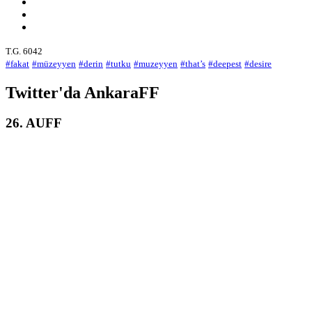
T.G. 6042
#fakat
#müzeyyen
#derin
#tutku
#muzeyyen
#that’s
#deepest
#desire
Twitter'da AnkaraFF
26. AUFF