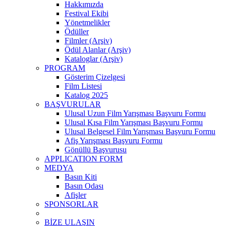
Hakkımızda
Festival Ekibi
Yönetmelikler
Ödüller
Filmler (Arşiv)
Ödül Alanlar (Arşiv)
Kataloglar (Arşiv)
PROGRAM
Gösterim Çizelgesi
Film Listesi
Katalog 2025
BAŞVURULAR
Ulusal Uzun Film Yarışması Başvuru Formu
Ulusal Kısa Film Yarışması Başvuru Formu
Ulusal Belgesel Film Yarışması Başvuru Formu
Afiş Yarışması Başvuru Formu
Gönüllü Başvurusu
APPLICATION FORM
MEDYA
Basın Kiti
Basın Odası
Afişler
SPONSORLAR
BİZE ULAŞIN