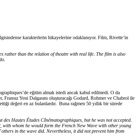
lgisindense karakterlerin hikayelerine odaklanıyor. Film, Rivette’in
 rather than the relation of theatre with real life. The film is also
do.
ographiques’de eğitim almak istedi ancak kabul edilmedi. O da
ber, Fransız Yeni Dalgasını oluşturacağı Godard, Rohmer ve Chabrol ile
ettiği değeri en az bulanlardır. Buna rağmen 50 yıllık bir sürede
itut des Hautes Études Cİnématographiques, but he was not accepted.
ol, with whom he would form the French New Wave with other young
of others in the wave did. Nevertheless, it did not prevent him from