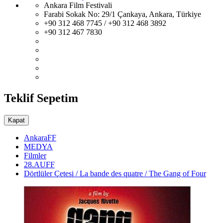
Ankara Film Festivali
Farabi Sokak No: 29/1 Çankaya, Ankara, Türkiye
+90 312 468 7745 / +90 312 468 3892
+90 312 467 7830
Teklif Sepetim
Kapat
AnkaraFF
MEDYA
Filmler
28.AUFF
Dörtlüler Çetesi / La bande des quatre / The Gang of Four