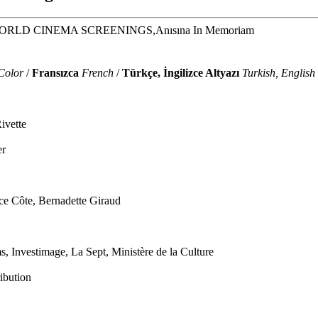
WORLD CINEMA SCREENINGS,Anısına In Memoriam
Color
/
Fransızca
French
/
Türkçe, İngilizce Altyazı
Turkish, English
ivette
er
nce Côte, Bernadette Giraud
s, Investimage, La Sept, Ministère de la Culture
ibution