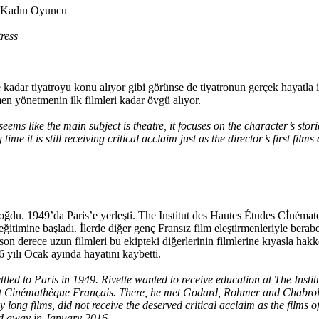
 Kadın Oyuncu
ress
kadar tiyatroyu konu alıyor gibi görünse de tiyatronun gerçek hayatla i
men yönetmenin ilk filmleri kadar övgü alıyor.
ems like the main subject is theatre, it focuses on the character’s stories
e it is still receiving critical acclaim just as the director’s first films 
ğdu. 1949’da Paris’e yerleşti. The Institut des Hautes Études Cİnémat
eğitimine başladı. İlerde diğer genç Fransız film eleştirmenleriyle bera
on derece uzun filmleri bu ekipteki diğerlerinin filmlerine kıyasla hakk
6 yılı Ocak ayında hayatını kaybetti.
tled to Paris in 1949. Rivette wanted to receive education at The Inst
ed at Cinémathèque Français. There, he met Godard, Rohmer and Chabr
ly long films, did not receive the deserved critical acclaim as the films 
sed away in January 2016.