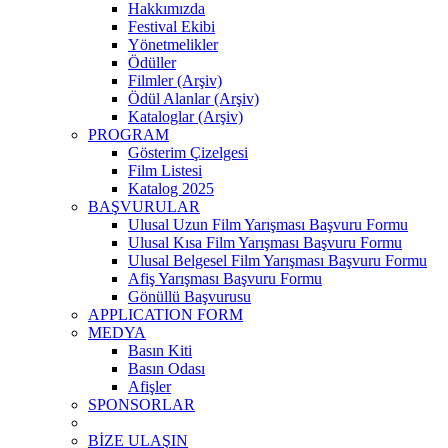
Hakkımızda
Festival Ekibi
Yönetmelikler
Ödüller
Filmler (Arşiv)
Ödül Alanlar (Arşiv)
Kataloglar (Arşiv)
PROGRAM
Gösterim Çizelgesi
Film Listesi
Katalog 2025
BAŞVURULAR
Ulusal Uzun Film Yarışması Başvuru Formu
Ulusal Kısa Film Yarışması Başvuru Formu
Ulusal Belgesel Film Yarışması Başvuru Formu
Afiş Yarışması Başvuru Formu
Gönüllü Başvurusu
APPLICATION FORM
MEDYA
Basın Kiti
Basın Odası
Afişler
SPONSORLAR
BİZE ULAŞIN