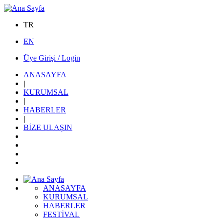
TR
EN
Üye Girişi / Login
ANASAYFA
|
KURUMSAL
|
HABERLER
|
BİZE ULAŞIN
ANASAYFA
KURUMSAL
HABERLER
FESTİVAL