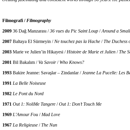
Filmografi /
Filmography
2009
36 Dağ Manzarası /
36 vues du Pic Saint Loup
/
Around a Smal
2007
Baltaya El Sürmeyin /
Ne touchez pas la Hache
/
The Duchess o
2003
Marie ve Julien’in Hikayesi /
Histoire de Marie et Julien
/
The S
2001
Bil Bakalım /
Va Savoir
/
Who Knows?
1993
Bakire Jeanne: Savaşlar – Zindanlar /
Jeanne La Pucelle: Les Ba
1991
La Belle Noiseuse
1982
Le Pont du Nord
1971
Out 1: NoliMe Tangere
/
Out 1: Don’t Touch Me
1969
L’Amour Fou
/
Mad Love
1967
La Religieuse
/
The Nun