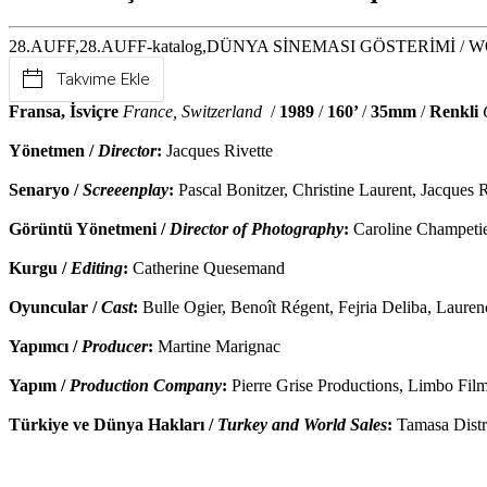
28.AUFF,28.AUFF-katalog,DÜNYA SİNEMASI GÖSTERİMİ / 
Takvime Ekle
Fransa, İsviçre
France, Switzerland
/
1989
/
160’
/
35mm
/
Renkli
Yönetmen /
Director
:
Jacques Rivette
Senaryo /
Screeenplay
:
Pascal Bonitzer, Christine Laurent, Jacques R
Görüntü Yönetmeni /
Director of Photography
:
Caroline Champeti
Kurgu /
Editing
:
Catherine Quesemand
Oyuncular /
Cast
:
Bulle Ogier, Benoît Régent, Fejria Deliba, Laure
Yapımcı /
Producer
:
Martine Marignac
Yapım /
Production Company
:
Pierre Grise Productions, Limbo Film
Türkiye ve Dünya Hakları /
Turkey and World Sales
:
Tamasa Distr