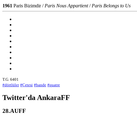
1961
Paris Bizimdir /
Paris Nous Appartient
/
Paris Belongs to Us
T.G. 6401
#dörtlüler
#Çetesi
#bande
#quatre
Twitter'da AnkaraFF
28.AUFF