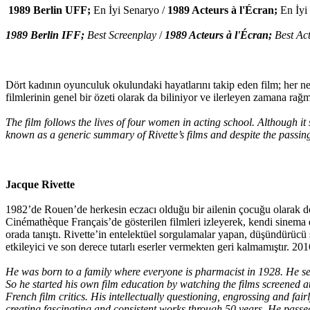
1989 Berlin UFF;
En İyi Senaryo /
1989 Acteurs à l'Écran;
En İyi
1989 Berlin IFF;
Best Screenplay
/
1989 Acteurs à l'Écran;
Best Act
Dört kadının oyunculuk okulundaki hayatlarını takip eden film; her ne 
filmlerinin genel bir özeti olarak da biliniyor ve ilerleyen zamana rağ
The film follows the lives of four women in acting school. Although it se
known as a generic summary of Rivette’s films and despite the passing tim
Jacque Rivette
1982’de Rouen’de herkesin eczacı olduğu bir ailenin çocuğu olarak do
Cinémathèque Français’de gösterilen filmleri izleyerek, kendi sinema 
orada tanıştı. Rivette’in entelektüel sorgulamalar yapan, düşündürücü s
etkileyici ve son derece tutarlı eserler vermekten geri kalmamıştır. 201
He was born to a family where everyone is pharmacist in 1928. He set
So he started his own film education by watching the films screen
French film critics. His intellectually questioning, engrossing and fair
creating fascinating and consistent works through 50 years. He pas