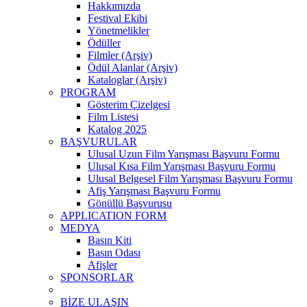
Hakkımızda
Festival Ekibi
Yönetmelikler
Ödüller
Filmler (Arşiv)
Ödül Alanlar (Arşiv)
Kataloglar (Arşiv)
PROGRAM
Gösterim Çizelgesi
Film Listesi
Katalog 2025
BAŞVURULAR
Ulusal Uzun Film Yarışması Başvuru Formu
Ulusal Kısa Film Yarışması Başvuru Formu
Ulusal Belgesel Film Yarışması Başvuru Formu
Afiş Yarışması Başvuru Formu
Gönüllü Başvurusu
APPLICATION FORM
MEDYA
Basın Kiti
Basın Odası
Afişler
SPONSORLAR
BİZE ULAŞIN