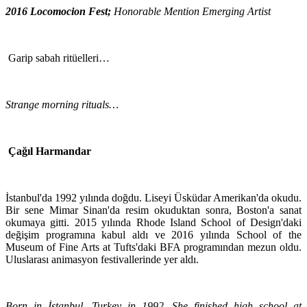
2016 Locomocion Fest;
Honorable Mention Emerging Artist
Garip sabah ritüelleri…
Strange morning rituals…
Çağıl Harmandar
İstanbul'da 1992 yılında doğdu. Liseyi Üsküdar Amerikan'da okudu.
Bir sene Mimar Sinan'da resim okuduktan sonra, Boston'a sanat
okumaya gitti. 2015 yılında Rhode Island School of Design'daki
değişim programına kabul aldı ve 2016 yılında School of the
Museum of Fine Arts at Tufts'daki BFA programından mezun oldu.
Uluslarası animasyon festivallerinde yer aldı.
Born in İstanbul, Turkey in 1992. She finished high school at