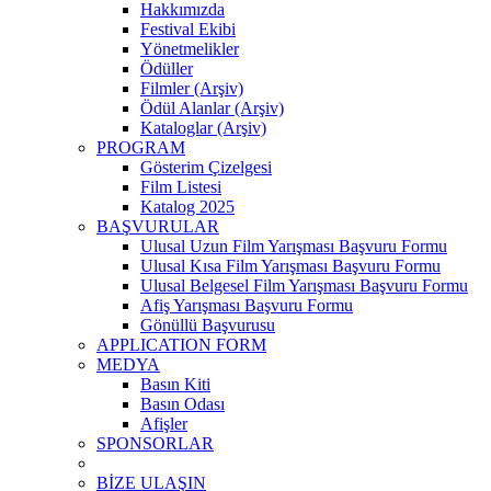
Hakkımızda
Festival Ekibi
Yönetmelikler
Ödüller
Filmler (Arşiv)
Ödül Alanlar (Arşiv)
Kataloglar (Arşiv)
PROGRAM
Gösterim Çizelgesi
Film Listesi
Katalog 2025
BAŞVURULAR
Ulusal Uzun Film Yarışması Başvuru Formu
Ulusal Kısa Film Yarışması Başvuru Formu
Ulusal Belgesel Film Yarışması Başvuru Formu
Afiş Yarışması Başvuru Formu
Gönüllü Başvurusu
APPLICATION FORM
MEDYA
Basın Kiti
Basın Odası
Afişler
SPONSORLAR
BİZE ULAŞIN