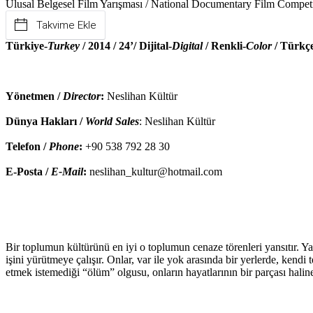
Ulusal Belgesel Film Yarışması / National Documentary Film Compet
Takvime Ekle
Türkiye-
Turkey
/ 2014 / 24
’
/ Dijital-
Digital
/ Renkli-
Color
/ Türkçe
Yönetmen /
Director
:
Neslihan Kültür
Dünya Hakları /
World Sales
: Neslihan Kültür
Telefon /
Phone
:
+90 538 792 28 30
E-Posta /
E-Mail
:
neslihan_kultur@hotmail.com
Bir toplumun kültürünü en iyi o toplumun cenaze törenleri yansıtır. Ya
işini yürütmeye çalışır. Onlar, var ile yok arasında bir yerlerde, kend
etmek istemediği “ölüm” olgusu, onların hayatlarının bir parçası haline