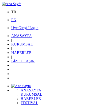
TR
EN
Üye Girişi / Login
ANASAYFA
|
KURUMSAL
|
HABERLER
|
BİZE ULAŞIN
ANASAYFA
KURUMSAL
HABERLER
FESTİVAL