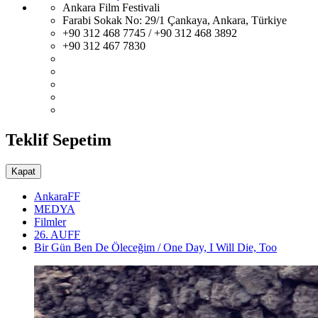
Ankara Film Festivali
Farabi Sokak No: 29/1 Çankaya, Ankara, Türkiye
+90 312 468 7745 / +90 312 468 3892
+90 312 467 7830
Teklif Sepetim
Kapat
AnkaraFF
MEDYA
Filmler
26. AUFF
Bir Gün Ben De Öleceğim / One Day, I Will Die, Too