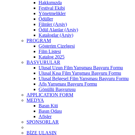
Hakkımızda
Festival Ekibi
Yönetmelikler
Ödüller
Filmler (Arşiv)
Ödül Alanlar (Arşiv)
Kataloglar (Arşiv)
PROGRAM
Gösterim Çizelgesi
Film Listesi
Katalog 2025
BAŞVURULAR
Ulusal Uzun Film Yarışması Başvuru Formu
Ulusal Kısa Film Yarışması Başvuru Formu
Ulusal Belgesel Film Yarışması Başvuru Formu
Afiş Yarışması Başvuru Formu
Gönüllü Başvurusu
APPLICATION FORM
MEDYA
Basın Kiti
Basın Odası
Afişler
SPONSORLAR
BİZE ULAŞIN