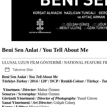
Beni Sen Anlat / You Tell About Me
ULUSAL UZUN FİLM GÖSTERİMİ / NATIONAL FEATURE F
Takvime Ekle
Beni Sen Anlat /
You Tell About Me
Türkiye-
Turkey
/ 2014 / 120’ / DCP / Renkli-
Colour
/ Türkçe -
Tur
Yönetmen /
Director
:
Mahur Özmen
Senaryo /
Screenplay:
Mahur Özmen
Görüntü Yönetmeni /
Director of Photography
: Yusuf Güven
Sanat Yönetmeni /
Art Director
:
Gülşah Güneş
Kurgu /
Editing
:
Mesut Ulutaş