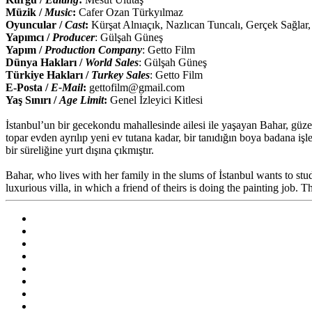
Müzik /
Music
:
Cafer Ozan Türkyılmaz
Oyuncular /
Cast
:
Kürşat Alnıaçık, Nazlıcan Tuncalı, Gerçek Sağlar
Yapımcı /
Producer
: Gülşah Güneş
Yapım /
Production Company
: Getto Film
Dünya Hakları /
World Sales
: Gülşah Güneş
Türkiye Hakları /
Turkey Sales
: Getto Film
E-Posta /
E-Mail
:
gettofilm@gmail.com
Yaş Sınırı /
Age Limit
:
Genel İzleyici Kitlesi
İstanbul’un bir gecekondu mahallesinde ailesi ile yaşayan Bahar, güze
topar evden ayrılıp yeni ev tutana kadar, bir tanıdığın boya badana işleri
bir süreliğine yurt dışına çıkmıştır.
Bahar, who lives with her family in the slums of İstanbul wants to stu
luxurious villa, in which a friend of theirs is doing the painting job. T