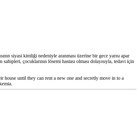
nın siyasi kimliği nedeniyle aranması üzerine bir gece yarısı apar
ın sahipleri, çocuklarının lösemi hastası olması dolayısıyla, tedavi için
eir house until they can rent a new one and secretly move in to a
ukemia.