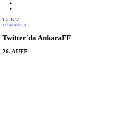
T.G. 4247
#anlat
#about
Twitter'da AnkaraFF
26. AUFF