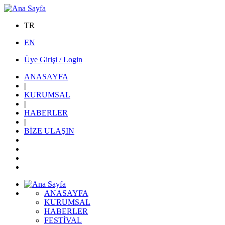
TR
EN
Üye Girişi / Login
ANASAYFA
|
KURUMSAL
|
HABERLER
|
BİZE ULAŞIN
ANASAYFA
KURUMSAL
HABERLER
FESTİVAL