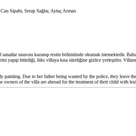
, Can Sipahi, Serap Sağlar, Aytaç Arman
l sanatlar sınavını kazanıp resim bölümünde okumak istemektedir. Babası
ni yapıp bitirdiği, lüks villaya kısa süreliğine gizlice yerleşirler. Villan
dy painting. Due to her father being wanted by the police, they leave th
he owners of the villa are abroad for the treatment of their child with le