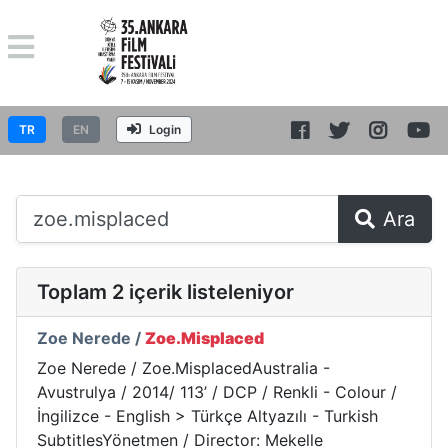
TR
EN
Login
Ara
Toplam 2 içerik listeleniyor
Zoe Nerede /
Zoe.Misplaced
Zoe Nerede / Zoe.MisplacedAustralia -
Avustrulya / 2014/ 113’ / DCP / Renkli - Colour /
İngilizce - English > Türkçe Altyazılı - Turkish
SubtitlesYönetmen / Director: Mekelle