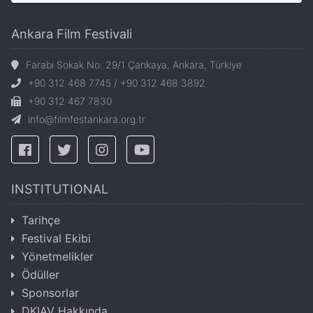
Ankara Film Festivali
Farabi Sokak No: 29/1 Çankaya, Ankara, Türkiye
+90 312 468 7745 / +90 312 468 3892
+90 312 467 7830
info@filmfestankara.org.tr
INSTITUTIONAL
Tarihçe
Festival Ekibi
Yönetmelikler
Ödüller
Sponsorlar
DKIAV Hakkında