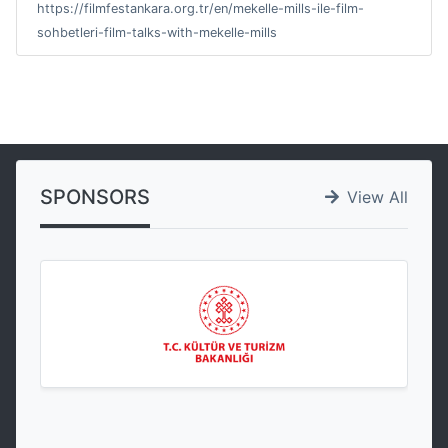
https://filmfestankara.org.tr/en/mekelle-mills-ile-film-
sohbetleri-film-talks-with-mekelle-mills
SPONSORS
View All