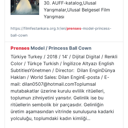
30. AUFF-katalog,Ulusal
Yarışmalar,Ulusal Belgesel Film
Yarışması
https://filmfestankara.org.tr/en/
prenses
-model-princess-
ball-cown
Prenses
Model / Princess Ball Cown
Türkiye Turkey / 2018 / 14’ / Dijital Digital / Renkli
Color / Türkçe Turkish / İngilizce Altyazı English
SubtitlesYönetmen / Director: Dilan EnginDünya
Hakları / World Sales: Dilan EnginE-posta / E-
mail: dilan0507@hotmail.comToplumsal
mutabakatlar üzerine kurulu evlilik ritüelleri,
toplumun zihniyetini yansıtır. Gelinlik ise bu
ritüellerin sembolik bir parçasıdır. Gelinliğin
üretim aşamasından vitrinde sunuluşuna kadarki
yolculuğu, toplumdaki kadın kimliği...