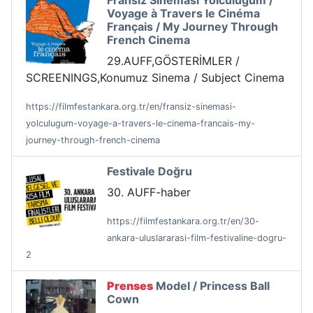
Fransız Sineması Yolculuğum /
Voyage à Travers le Cinéma
Français / My Journey Through
French Cinema
29.AUFF,GÖSTERİMLER /
SCREENINGS,Konumuz Sinema / Subject Cinema
https://filmfestankara.org.tr/en/fransiz-sinemasi-
yolculugum-voyage-a-travers-le-cinema-francais-my-
journey-through-french-cinema
Festivale Doğru
30. AUFF-haber
https://filmfestankara.org.tr/en/30-
ankara-uluslararasi-film-festivaline-dogru-
2
Prenses
Model / Princess Ball
Cown