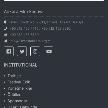
Ankara Film Festivali
Farabi Sokak No: 29/1 Çankaya, Ankara, Türkiye
+90 312 468 7745 / +90 312 468 3892
+90 312 467 7830
info@filmfestankara.org.tr
INSTITUTIONAL
Tarihçe
Festival Ekibi
Yönetmelikler
Ödüller
Sponsorlar
DKIAV Hakkında