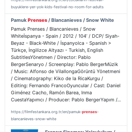
buyuklere-yer-yok-kids-festival-no-room-for-adults
Pamuk
Prenses
/ Blancanieves / Snow White
Pamuk Prenses / Blancanieves / Snow
Whiteİspanya - Spain / 2012 / 104’ / DCP/ Siyah-
Beyaz - Black-White / İspanyolca - Spanish >
Türkçe, İngilizce Altyazı - Turkish, English
SubtitlesYönetmen / Director: Pablo
BergerSenaryo / Screenplay: Pablo BergerMüzik
/ Music: Alfonso de VilallongaGörüntü Yönetmeni
/ Cinematography: Kiko de la RicaKurgu /
Editing: Fernando FrancoOyuncular / Cast: Daniel
Giménez Cacho, Ramón Barea, Inma
CuestaYapımcı / Producer: Pablo BergerYapım /...
https://filmfestankara.org.tr/en/pamuk-
prenses
-
blancanieves-snow-white