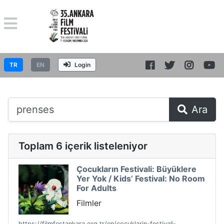
TR
EN
Login
Ara
Toplam 6 içerik listeleniyor
Çocukların Festivali: Büyüklere
Yer Yok / Kids’ Festival: No Room
For Adults
Filmler
https://filmfestankara.org.tr/en/cocuklarin-festivali-