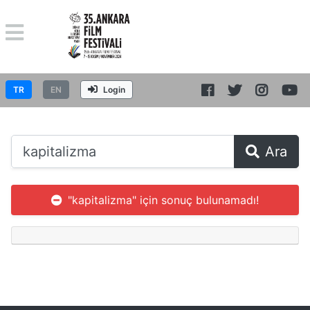
TR
EN
Login
Ara
"kapitalizma" için sonuç bulunamadı!