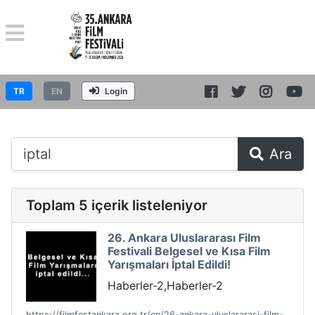
TR
EN
Login
Ara
Toplam 5 içerik listeleniyor
26. Ankara Uluslararası Film
Festivali Belgesel ve Kısa Film
Yarışmaları İptal Edildi!
Haberler-2,Haberler-2
https://filmfestankara.org.tr/en/26-ankara-uluslararasi-film-