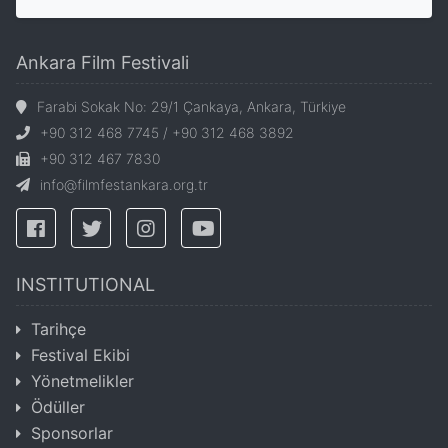
Ankara Film Festivali
Farabi Sokak No: 29/1 Çankaya, Ankara, Türkiye
+90 312 468 7745 / +90 312 468 3892
+90 312 467 7830
info@filmfestankara.org.tr
INSTITUTIONAL
Tarihçe
Festival Ekibi
Yönetmelikler
Ödüller
Sponsorlar