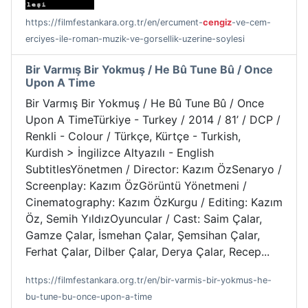
https://filmfestankara.org.tr/en/ercument-
cengiz
-ve-cem-
erciyes-ile-roman-muzik-ve-gorsellik-uzerine-soylesi
Bir Varmış Bir Yokmuş / He Bû Tune Bû / Once
Upon A Time
Bir Varmış Bir Yokmuş / He Bû Tune Bû / Once
Upon A TimeTürkiye - Turkey / 2014 / 81’ / DCP /
Renkli - Colour / Türkçe, Kürtçe - Turkish,
Kurdish > İngilizce Altyazılı - English
SubtitlesYönetmen / Director: Kazım ÖzSenaryo /
Screenplay: Kazım ÖzGörüntü Yönetmeni /
Cinematography: Kazım ÖzKurgu / Editing: Kazım
Öz, Semih YıldızOyuncular / Cast: Saim Çalar,
Gamze Çalar, İsmehan Çalar, Şemsihan Çalar,
Ferhat Çalar, Dilber Çalar, Derya Çalar, Recep...
https://filmfestankara.org.tr/en/bir-varmis-bir-yokmus-he-
bu-tune-bu-once-upon-a-time