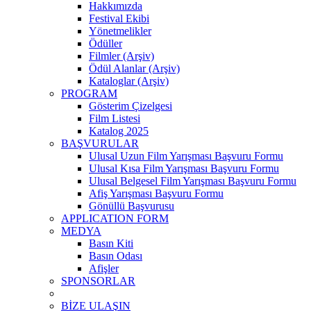
Hakkımızda
Festival Ekibi
Yönetmelikler
Ödüller
Filmler (Arşiv)
Ödül Alanlar (Arşiv)
Kataloglar (Arşiv)
PROGRAM
Gösterim Çizelgesi
Film Listesi
Katalog 2025
BAŞVURULAR
Ulusal Uzun Film Yarışması Başvuru Formu
Ulusal Kısa Film Yarışması Başvuru Formu
Ulusal Belgesel Film Yarışması Başvuru Formu
Afiş Yarışması Başvuru Formu
Gönüllü Başvurusu
APPLICATION FORM
MEDYA
Basın Kiti
Basın Odası
Afişler
SPONSORLAR
BİZE ULAŞIN