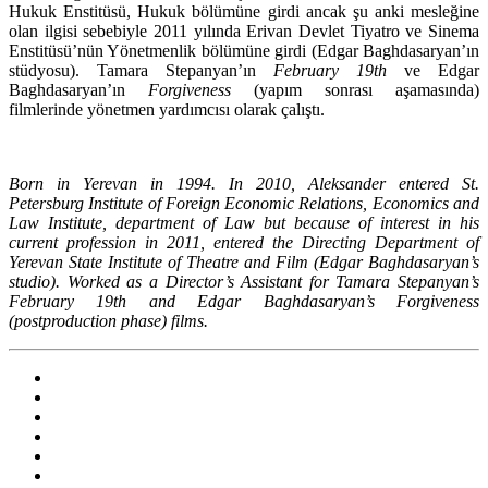
Hukuk Enstitüsü, Hukuk bölümüne girdi ancak şu anki mesleğine
olan ilgisi sebebiyle 2011 yılında Erivan Devlet Tiyatro ve Sinema
Enstitüsü’nün Yönetmenlik bölümüne girdi (Edgar Baghdasaryan’ın
stüdyosu). Tamara Stepanyan’ın
February 19th
ve Edgar
Baghdasaryan’ın
Forgiveness
(yapım sonrası aşamasında)
filmlerinde yönetmen yardımcısı olarak çalıştı.
Born in Yerevan in 1994. In 2010, Aleksander entered St.
Petersburg Institute of Foreign Economic Relations, Economics and
Law Institute, department of Law but because of interest in his
current profession in 2011, entered the Directing Department of
Yerevan State Institute of Theatre and Film (Edgar Baghdasaryan’s
studio). Worked as a Director’s Assistant for Tamara Stepanyan’s
February 19th and Edgar Baghdasaryan’s Forgiveness
(postproduction phase) films.