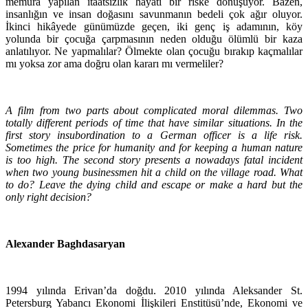
memura yapılan itaatsizlik hayati bir riske dönüşüyor. Bazen,
insanlığın ve insan doğasını savunmanın bedeli çok ağır oluyor.
İkinci hikâyede günümüzde geçen, iki genç iş adamının, köy
yolunda bir çocuğa çarpmasının neden olduğu ölümlü bir kaza
anlatılıyor. Ne yapmalılar? Ölmekte olan çocuğu bırakıp kaçmalılar
mı yoksa zor ama doğru olan kararı mı vermeliler?
A film from two parts about complicated moral dilemmas. Two
totally different periods of time that have similar situations. In the
first story insubordination to a German officer is a life risk.
Sometimes the price for humanity and for keeping a human nature
is too high. The second story presents a nowadays fatal incident
when two young businessmen hit a child on the village road. What
to do? Leave the dying child and escape or make a hard but the
only right decision?
Alexander Baghdasaryan
1994 yılında Erivan’da doğdu. 2010 yılında Aleksander St.
Petersburg Yabancı Ekonomi İlişkileri Enstitüsü’nde, Ekonomi ve