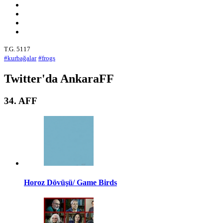
T.G. 5117
#kurbağalar
#frogs
Twitter'da AnkaraFF
34. AFF
Horoz Dövüşü/ Game Birds