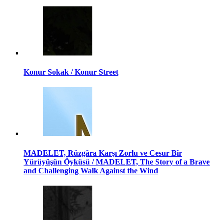
Konur Sokak / Konur Street
MADELET, Rüzgâra Karşı Zorlu ve Cesur Bir
Yürüyüşün Öyküsü / MADELET, The Story of a Brave
and Challenging Walk Against the Wind