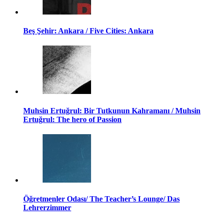
Beş Şehir: Ankara / Five Cities: Ankara
Muhsin Ertuğrul: Bir Tutkunun Kahramanı / Muhsin
Ertuğrul: The hero of Passion
Öğretmenler Odası/ The Teacher’s Lounge/ Das
Lehrerzimmer