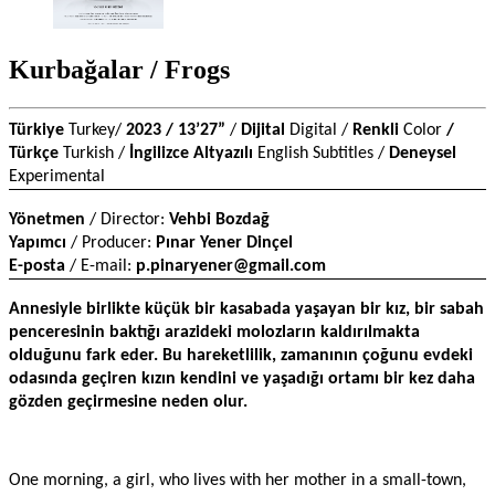
Kurbağalar / Frogs
Türkiye 
Turkey/ 
2023 / 13’27” 
/ 
Dijital 
Digital / 
Renkli 
Color 
/ 
Türkçe 
Turkish
/ 
İngilizce Altyazılı 
English Subtitles / 
Deneysel 
Experimental
Yönetmen 
/ Director: 
Vehbi Bozdağ
Yapımcı
 / Producer: 
Pınar Yener Dinçel
E-posta
 / E-mail: 
p.pinaryener@gmail.com
Annesiyle birlikte küçük bir kasabada yaşayan bir kız, bir sabah 
penceresinin baktığı arazideki molozların kaldırılmakta 
olduğunu fark eder. Bu hareketlilik, zamanının çoğunu evdeki 
odasında geçiren kızın kendini ve yaşadığı ortamı bir kez daha 
gözden geçirmesine neden olur.
One morning, a girl, who lives with her mother in a small-town, 