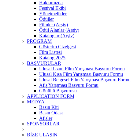
Hakkımızda
Festival Ekibi
Yönetmelikler
Ödüller
Filmler (Arşiv)
Ödül Alanlar (Arşiv)
Kataloglar (Arşiv)
PROGRAM
Gösterim Çizelgesi
Film Listesi
Katalog 2025
BAŞVURULAR
Ulusal Uzun Film Yarışması Başvuru Formu
Ulusal Kısa Film Yarışması Başvuru Formu
Ulusal Belgesel Film Yarışması Başvuru Formu
Afiş Yarışması Başvuru Formu
Gönüllü Başvurusu
APPLICATION FORM
MEDYA
Basın Kiti
Basın Odası
Afişler
SPONSORLAR
BİZE ULAŞIN