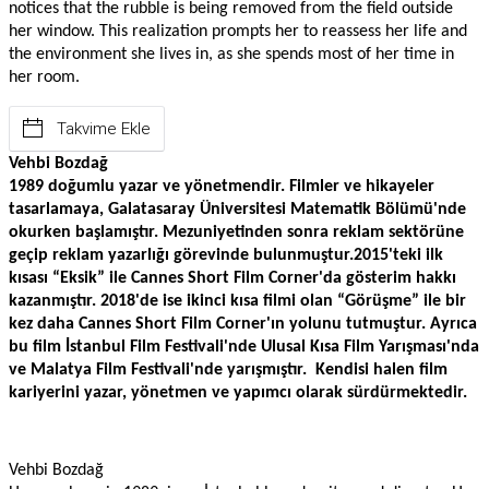
notices that the rubble is being removed from the field outside 
her window. This realization prompts her to reassess her life and 
the environment she lives in, as she spends most of her time in 
her room.
Takvime Ekle
Vehbi Bozdağ
1989 doğumlu yazar ve yönetmendir. Filmler ve hikayeler 
tasarlamaya, Galatasaray Üniversitesi Matematik Bölümü'nde 
okurken başlamıştır. Mezuniyetinden sonra reklam sektörüne 
geçip reklam yazarlığı görevinde bulunmuştur.2015'teki ilk 
kısası “Eksik” ile Cannes Short Film Corner'da gösterim hakkı 
kazanmıştır. 2018'de ise ikinci kısa filmi olan “Görüşme” ile bir 
kez daha Cannes Short Film Corner'ın yolunu tutmuştur. Ayrıca 
bu film İstanbul Film Festivali'nde Ulusal Kısa Film Yarışması'nda 
ve Malatya Film Festivali'nde yarışmıştır.  Kendisi halen film 
kariyerini yazar, yönetmen ve yapımcı olarak sürdürmektedir.
Vehbi Bozdağ