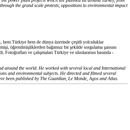
st the power plant projects which are planned all around Turkey, from
it through the grand scale protests, oppositions to environmental impact
k, hem Türkiye hem de dünya üzerinde çeşitli yolculuklar
eçmişi, öğrenilmişliklerden bağımsız bir şekilde sorgulama şansını
di. Fotoğrafları ve çalışmaları Türkiye ve uluslararası basında -
nd around the world. He worked with several local and International
ions and environmental subjects. He directed and filmed several
have been published by The Guardian, Le Monde, Agos and Atlas.