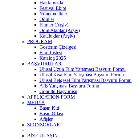
Hakkımızda
Festival Ekibi
Yönetmelikler
Ödüller
Filmler (Arşiv)
Ödül Alanlar (Arşiv)
Kataloglar (Arşiv)
PROGRAM
Gösterim Çizelgesi
Film Listesi
Katalog 2025
BAŞVURULAR
Ulusal Uzun Film Yarışması Başvuru Formu
Ulusal Kısa Film Yarışması Başvuru Formu
Ulusal Belgesel Film Yarışması Başvuru Formu
Afiş Yarışması Başvuru Formu
Gönüllü Başvurusu
APPLICATION FORM
MEDYA
Basın Kiti
Basın Odası
Afişler
SPONSORLAR
BİZE ULAŞIN