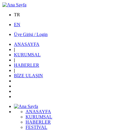
TR
EN
Üye Girişi / Login
ANASAYFA
|
KURUMSAL
|
HABERLER
|
BİZE ULAŞIN
ANASAYFA
KURUMSAL
HABERLER
FESTİVAL