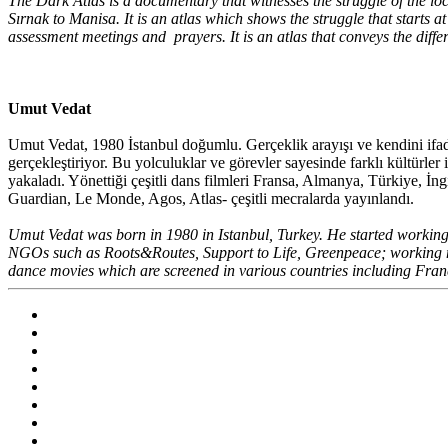
The Dark Atlas is a documentary that witnesses the struggle of the lo
Sırnak to Manisa. It is an atlas which shows the struggle that starts a
assessment meetings and prayers. It is an atlas that conveys the differe
Umut Vedat
Umut Vedat, 1980 İstanbul doğumlu. Gerçeklik arayışı ve kendini ifad
gerçekleştiriyor. Bu yolculuklar ve görevler sayesinde farklı kültürler
yakaladı. Yönettiği çeşitli dans filmleri Fransa, Almanya, Türkiye, İngi
Guardian, Le Monde, Agos, Atlas- çeşitli mecralarda yayınlandı.
Umut Vedat was born in 1980 in Istanbul, Turkey. He started working 
NGOs such as Roots&Routes, Support to Life, Greenpeace; working most
dance movies which are screened in various countries including Fra