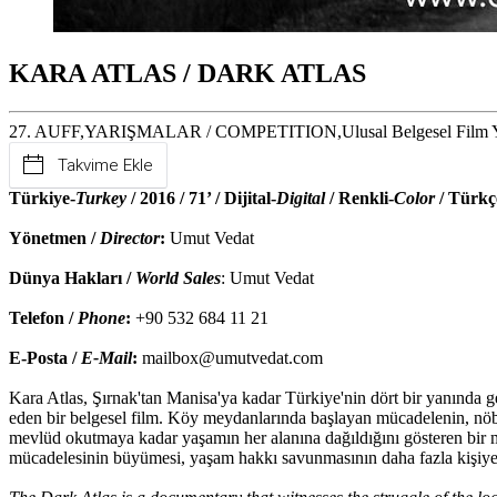
KARA ATLAS / DARK ATLAS
27. AUFF,YARIŞMALAR / COMPETITION,Ulusal Belgesel Film Yarı
Takvime Ekle
Türkiye-
Turkey
/ 2016 / 71’ / Dijital-
Digital
/ Renkli-
Color
/ Türkç
Yönetmen /
Director
:
Umut Vedat
Dünya Hakları /
World Sales
: Umut Vedat
Telefon /
Phone
:
+90 532 684 11 21
E-Posta /
E-Mail
:
mailbox@umutvedat.com
Kara Atlas, Şırnak'tan Manisa'ya kadar Türkiye'nin dört bir yanında ger
eden bir belgesel film. Köy meydanlarında başlayan mücadelenin, nöb
mevlüd okutmaya kadar yaşamın her alanına dağıldığını gösteren bir müca
mücadelesinin büyümesi, yaşam hakkı savunmasının daha fazla kişiye