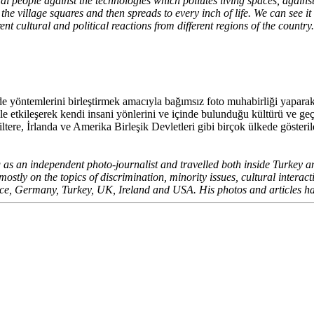
cal people against the technologies which pollutes living spaces, again
t the village squares and then spreads to every inch of life. We can see 
nt cultural and political reactions from different regions of the country.
e yöntemlerini birleştirmek amacıyla bağımsız foto muhabirliği yapara
 ile etkileşerek kendi insani yönlerini ve içinde bulunduğu kültürü ve g
ltere, İrlanda ve Amerika Birleşik Devletleri gibi birçok ülkede gösteril
as an independent photo-journalist and travelled both inside Turkey a
ly on the topics of discrimination, minority issues, cultural interact
nce, Germany, Turkey, UK, Ireland and USA. His photos and articles 