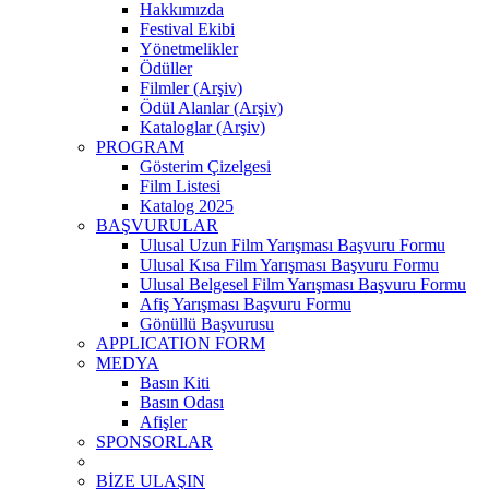
Hakkımızda
Festival Ekibi
Yönetmelikler
Ödüller
Filmler (Arşiv)
Ödül Alanlar (Arşiv)
Kataloglar (Arşiv)
PROGRAM
Gösterim Çizelgesi
Film Listesi
Katalog 2025
BAŞVURULAR
Ulusal Uzun Film Yarışması Başvuru Formu
Ulusal Kısa Film Yarışması Başvuru Formu
Ulusal Belgesel Film Yarışması Başvuru Formu
Afiş Yarışması Başvuru Formu
Gönüllü Başvurusu
APPLICATION FORM
MEDYA
Basın Kiti
Basın Odası
Afişler
SPONSORLAR
BİZE ULAŞIN