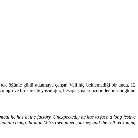
 tek öğünle günü atlatmaya çalışır. Veli hiç beklemediği bir anda, 12
 yolculuğu ve bu süreçte yaşadığı iç hesaplaşmalar üzerinden insanoğlunu
 meal he has at the factory. Unexpectedly he has to face a long festive
he human being through Veli’s own inner journey and the self-reckoning