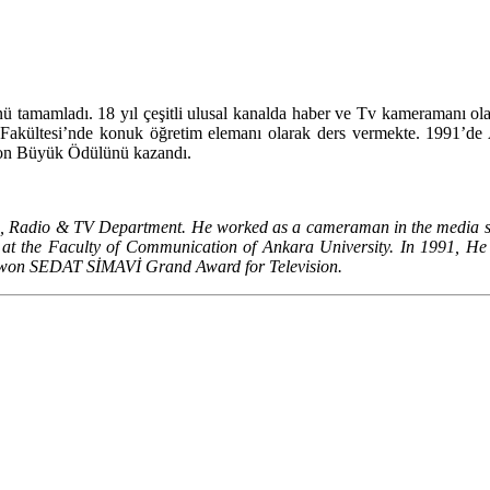
 tamamladı. 18 yıl çeşitli ulusal kanalda haber ve Tv kameramanı olar
şim Fakültesi’nde konuk öğretim elemanı olarak ders vermekte. 1991’
yon Büyük Ödülünü kazandı.
, Radio & TV Department. He worked as a cameraman in the media sec
at the Faculty of Communication of Ankara University. In 1991, He
e won SEDAT SİMAVİ Grand Award for Television.