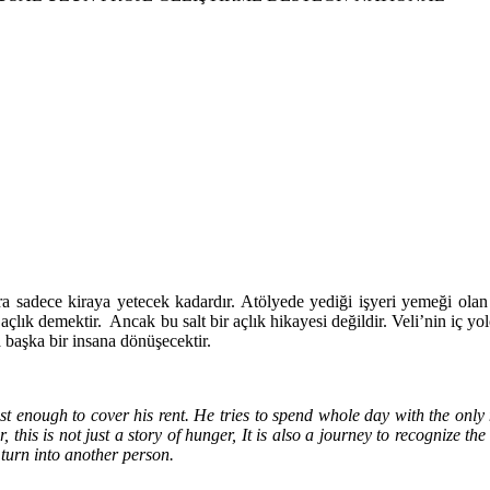
ra sadece kiraya yetecek kadardır. Atölyede yediği işyeri yemeği olan
r açlık demektir. Ancak bu salt bir açlık hikayesi değildir. Veli’nin iç
 başka bir insana dönüşecektir.
ust enough to cover his rent. He tries to spend whole day with the only
 this is not just a story of hunger,
It is also a journey to recognize t
 turn into another person.