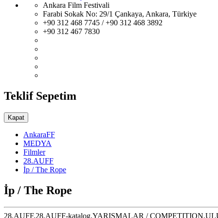
Ankara Film Festivali
Farabi Sokak No: 29/1 Çankaya, Ankara, Türkiye
+90 312 468 7745 / +90 312 468 3892
+90 312 467 7830
Teklif Sepetim
Kapat
AnkaraFF
MEDYA
Filmler
28.AUFF
İp / The Rope
İp / The Rope
28.AUFF,28.AUFF-katalog,YARIŞMALAR / COMPETITION,