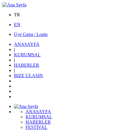
TR
EN
Üye Girişi / Login
ANASAYFA
|
KURUMSAL
|
HABERLER
|
BİZE ULAŞIN
ANASAYFA
KURUMSAL
HABERLER
FESTİVAL