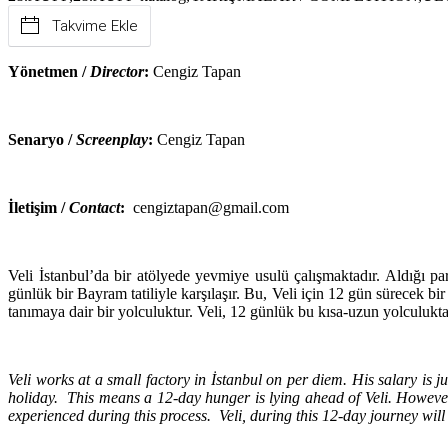
Takvime Ekle
Yönetmen
/
Director
:
Cengiz Tapan
Senaryo
/
Screenplay
:
Cengiz Tapan
İletişim /
Contact
:
cengiztapan@gmail.com
Veli İstanbul’da bir atölyede yevmiye usulü çalışmaktadır. Aldığı pa
günlük bir Bayram tatiliyle karşılaşır. Bu, Veli için 12 gün sürecek bi
tanımaya dair bir yolculuktur. Veli, 12 günlük bu kısa-uzun yolculukta
Veli works at a small factory in İstanbul on per diem. His salary is j
holiday. This means a 12-day hunger
is lying ahead of Veli. However,
experienced during this process. Veli, during this 12-day journey will