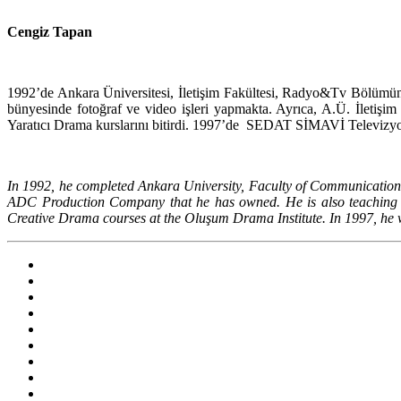
Cengiz Tapan
1992’de Ankara Üniversitesi, İletişim Fakültesi, Radyo&Tv Bölümünü
bünyesinde fotoğraf ve video işleri yapmakta. Ayrıca, A.Ü. İleti
Yaratıcı Drama kurslarını bitirdi. 1997’de SEDAT SİMAVİ Televiz
In 1992, he completed
Ankara University, Faculty of Communication
ADC Production Company that he has owned. He is also teaching 
Creative Drama courses at the Oluşum Drama Institute. In 1997, h