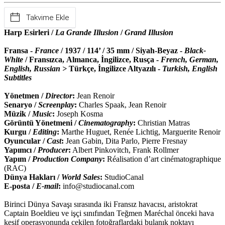
Takvime Ekle
Harp Esirleri /
La Grande Illusion
/
Grand Illusion
Fransa -
France
/ 1937 / 114’ / 35 mm / Siyah-Beyaz -
Black-
White
/ Fransızca, Almanca, İngilizce, Rusça -
French, German,
English, Russian >
Türkçe, İngilizce Altyazılı -
Turkish, English
Subtitles
Yönetmen /
Director
:
Jean Renoir
Senaryo /
Screenplay
:
Charles Spaak, Jean Renoir
Müzik /
Music
:
Joseph Kosma
Görüntü Yönetmeni /
Cinematography
:
Christian Matras
Kurgu /
Editing
:
Marthe Huguet, Renée Lichtig, Marguerite Renoir
Oyuncular /
Cast
:
Jean Gabin, Dita Parlo, Pierre Fresnay
Yapımcı /
Producer
:
Albert Pinkovitch, Frank Rollmer
Yapım /
Production Company
:
Réalisation d’art cinématographique
(RAC)
Dünya Hakları /
World Sales
:
StudioCanal
E-posta /
E-mail
:
info@studiocanal.com
Birinci Dünya Savaşı sırasında iki Fransız havacısı, aristokrat
Captain Boeldieu ve işçi sınıfından Teğmen Maréchal önceki hava
keşif operasyonunda çekilen fotoğraflardaki bulanık noktayı