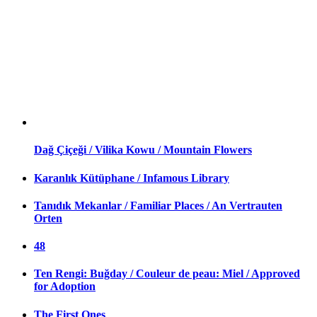
Dağ Çiçeği / Vilika Kowu / Mountain Flowers
Karanlık Kütüphane / Infamous Library
Tanıdık Mekanlar / Familiar Places / An Vertrauten
Orten
48
Ten Rengi: Buğday / Couleur de peau: Miel / Approved
for Adoption
The First Ones