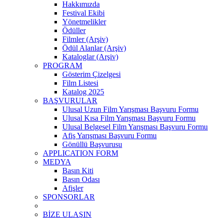
Hakkımızda
Festival Ekibi
Yönetmelikler
Ödüller
Filmler (Arşiv)
Ödül Alanlar (Arşiv)
Kataloglar (Arşiv)
PROGRAM
Gösterim Çizelgesi
Film Listesi
Katalog 2025
BAŞVURULAR
Ulusal Uzun Film Yarışması Başvuru Formu
Ulusal Kısa Film Yarışması Başvuru Formu
Ulusal Belgesel Film Yarışması Başvuru Formu
Afiş Yarışması Başvuru Formu
Gönüllü Başvurusu
APPLICATION FORM
MEDYA
Basın Kiti
Basın Odası
Afişler
SPONSORLAR
BİZE ULAŞIN