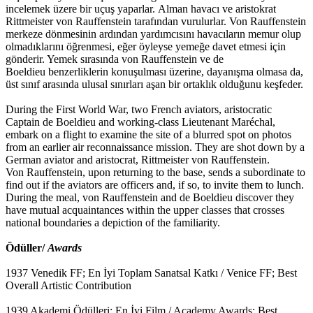
incelemek üzere bir uçuş yaparlar. Alman havacı ve aristokrat
Rittmeister von Rauffenstein tarafından vurulurlar. Von Rauffenstein
merkeze dönmesinin ardından yardımcısını havacıların memur olup
olmadıklarını öğrenmesi, eğer öyleyse yemeğe davet etmesi için
gönderir. Yemek sırasında von Rauffenstein ve de
Boeldieu benzerliklerin konuşulması üzerine, dayanışma olmasa da,
üst sınıf arasında ulusal sınırları aşan bir ortaklık olduğunu keşfeder.
During the First World War, two French aviators, aristocratic
Captain de Boeldieu and working-class Lieutenant Maréchal,
embark on a flight to examine the site of a blurred spot on photos
from an earlier air reconnaissance mission. They are shot down by a
German aviator and aristocrat, Rittmeister von Rauffenstein.
Von Rauffenstein, upon returning to the base, sends a subordinate to
find out if the aviators are officers and, if so, to invite them to lunch.
During the meal, von Rauffenstein and de Boeldieu discover they
have mutual acquaintances within the upper classes that crosses
national boundaries a depiction of the familiarity.
Ödüller/
Awards
1937 Venedik FF; En İyi Toplam Sanatsal Katkı / Venice FF; Best
Overall Artistic Contribution
1939 Akademi Ödülleri; En İyi Film / Academy Awards; Best