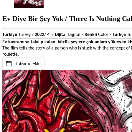
Ev Diye Bir Şey Yok / There Is Nothing C
Türkiye 
Turkey / 
2022
/ 
4’ 
/ 
Dijital
 Digital
/ 
Renkli 
Color / 
Türkçe 
Tu
Ev kavramına takılıp kalan, küçük şeylere çok anlam yükleyen kişin
The film tells the story of a person who is stuck with the concept o
roulette.
Takvime Ekle