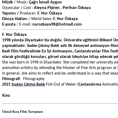
Müzik 
/ Music:
 Çağrı İsmail Aygun
Oyuncular / Cast :
 Aleyna Pişiren , Perihan Özkaya 
Yapımcı / 
Producer: 
F.
Nur Özkaya
Dünya Hakları 
/ World Sales: 
F.
Nur Özkaya
E-posta 
/ E-mail:
 nurozkaya98@hotmail.com
F. Nur Özkaya
1998 yılında Diyarbakır’da doğdu. Üniversite eğitimini Bilkent Ün
yapmaktadır. 
Sudan Çıkmış Balık
 adlı ilk deneysel animasyon filmi
Kedi Film Festivalinde En İyi Animasyon, Canlandıranlar Film Festi
olarak gördüğü konuları, görsel olarak izleyiciye hitap edecek şe
She was born in 1998 in Diyarbakır. She completed her university ed
animation artistry by attending the Master of Fine Arts program at B
In general, she aims to reflect and be understood in a way that would 
Filmografi
   Filmography
2021 
Sudan Çıkmış Balık
Fish Out of Water
(
Canlandırma
 Animatio
Kısa
Ulusal Kısa Film Yarışması