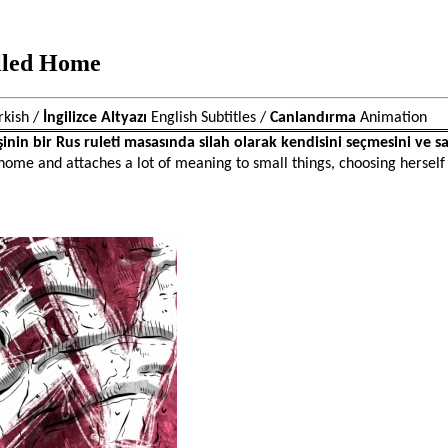
alled Home
rkish / 
İngilizce Altyazı 
English Subtitles / 
Canlandırma
 Animation
in bir Rus ruleti masasında silah olarak kendisini seçmesini ve sah
f home and attaches a lot of meaning to small things, choosing herself 