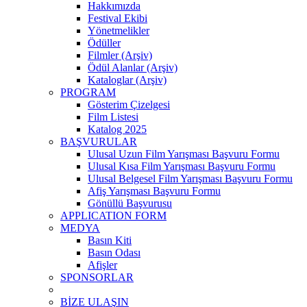
Hakkımızda
Festival Ekibi
Yönetmelikler
Ödüller
Filmler (Arşiv)
Ödül Alanlar (Arşiv)
Kataloglar (Arşiv)
PROGRAM
Gösterim Çizelgesi
Film Listesi
Katalog 2025
BAŞVURULAR
Ulusal Uzun Film Yarışması Başvuru Formu
Ulusal Kısa Film Yarışması Başvuru Formu
Ulusal Belgesel Film Yarışması Başvuru Formu
Afiş Yarışması Başvuru Formu
Gönüllü Başvurusu
APPLICATION FORM
MEDYA
Basın Kiti
Basın Odası
Afişler
SPONSORLAR
BİZE ULAŞIN