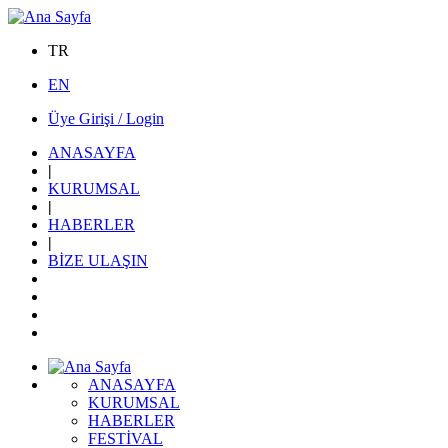
TR
EN
Üye Girişi / Login
ANASAYFA
|
KURUMSAL
|
HABERLER
|
BİZE ULAŞIN
ANASAYFA
KURUMSAL
HABERLER
FESTİVAL