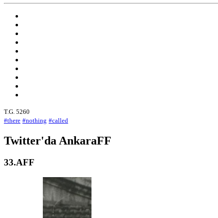
T.G. 5260
#there
#nothing
#called
Twitter'da AnkaraFF
33.AFF