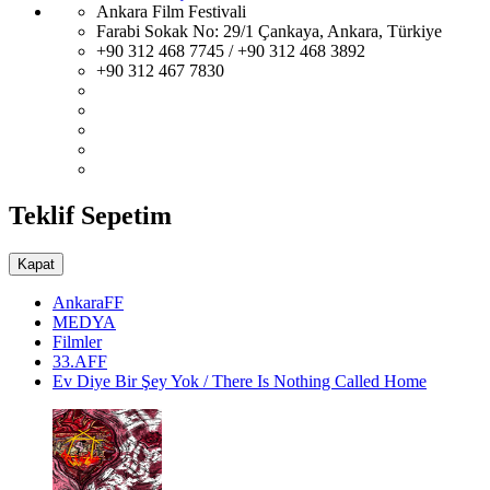
Ankara Film Festivali
Farabi Sokak No: 29/1 Çankaya, Ankara, Türkiye
+90 312 468 7745 / +90 312 468 3892
+90 312 467 7830
Teklif Sepetim
Kapat
AnkaraFF
MEDYA
Filmler
33.AFF
Ev Diye Bir Şey Yok / There Is Nothing Called Home