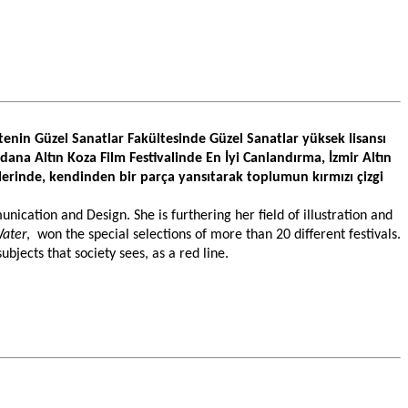
enin Güzel Sanatlar Fakültesinde Güzel Sanatlar yüksek lisansı 
dana Altın Koza Film Festivalinde En İyi Canlandırma, İzmir Altın 
rlerinde, kendinden bir parça yansıtarak toplumun kırmızı çizgi 
cation and Design. She is furthering her field of illustration and 
Water
,  won the special selections of more than 20 different festivals. 
ubjects that society sees, as a red line.