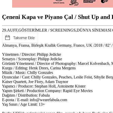
Çeneni Kapa ve Piyano Çal / Shut Up and 
29.AUFF,GÖSTERİMLER / SCREENINGS,DÜNYA SİNEMASI GÖST
Takvime Ekle
Almanya, Fransa, Birleşik Krallık Germany, France, UK /2018 / 82’ / 
Yönetmen / Director: Philipp Jedicke
Senaryo / Screenplay: Philipp Jedicke
Görüntü Yönetmeni / Director of Photography: Marcel Kolvenbach, 
Kurgu / Editing: Henk Drees, Carina Mergens
Müzik / Music: Chilly Gonzales
Oyuncular / Cast: Chilly Gonzales, Peaches, Leslie Feist, Sibylle Berg
Kaiser Quartett, Joe Flory, Adam Traynor
Yapımcı / Producer: Stephan Holl, Antoinette Köster
Yapım Şirketi / Production Company: Rapid Eye Movies
Dağıtım / Distribution: Fabula
E-posta / E-mail: info@wearefabula.com
Yaş Sınırı / Age Limit: 13+