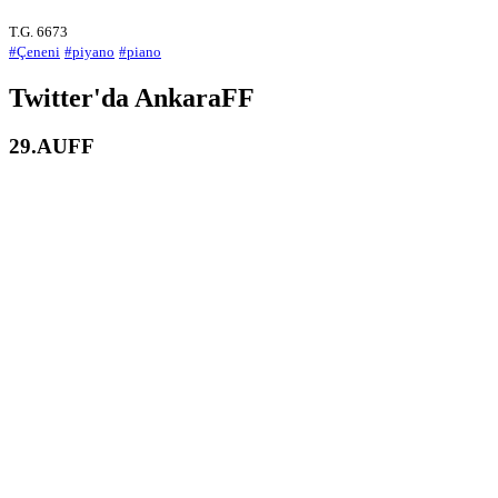
T.G. 6673
#Çeneni
#piyano
#piano
Twitter'da AnkaraFF
29.AUFF