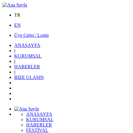
TR
EN
Üye Girişi / Login
ANASAYFA
|
KURUMSAL
|
HABERLER
|
BİZE ULAŞIN
ANASAYFA
KURUMSAL
HABERLER
FESTİVAL