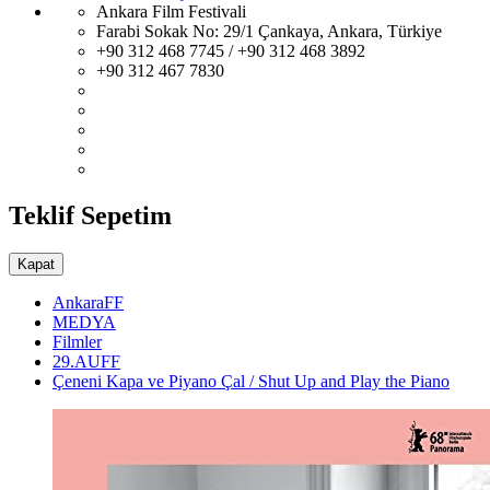
Ankara Film Festivali
Farabi Sokak No: 29/1 Çankaya, Ankara, Türkiye
+90 312 468 7745 / +90 312 468 3892
+90 312 467 7830
Teklif Sepetim
Kapat
AnkaraFF
MEDYA
Filmler
29.AUFF
Çeneni Kapa ve Piyano Çal / Shut Up and Play the Piano