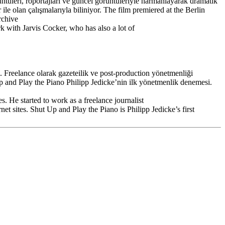
tüleri, röportajları ve güncel görüntüleriyle harmanlayarak dramatik
ile olan çalışmalarıyla biliniyor. The film premiered at the Berlin
rchive
 with Jarvis Cocker, who has also a lot of
Freelance olarak gazeteilik ve post-production yönetmenliği
t Up and Play the Piano Philipp Jedicke’nin ilk yönetmenlik denemesi.
 He started to work as a freelance journalist
t sites. Shut Up and Play the Piano is Philipp Jedicke’s first