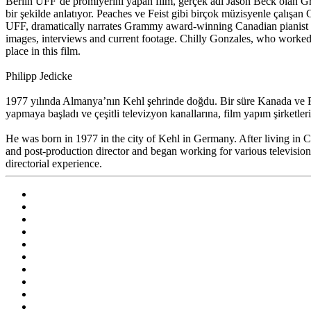
Berlin UFF’de prömiyerini yapan film, gerçek adı Jason Beck olan Gra
bir şekilde anlatıyor. Peaches ve Feist gibi birçok müzisyenle çalışan 
UFF, dramatically narrates Grammy award-winning Canadian pianist 
images, interviews and current footage. Chilly Gonzales, who worked 
place in this film.
Philipp Jedicke
1977 yılında Almanya’nın Kehl şehrinde doğdu. Bir süre Kanada ve Fr
yapmaya başladı ve çeşitli televizyon kanallarına, film yapım şirketler
He was born in 1977 in the city of Kehl in Germany. After living in 
and post-production director and began working for various television
directorial experience.