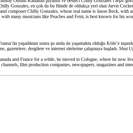
mmy Ödüllü Kanadalı piyanist ve besteci Chilly Gonzales’i arşiv görün
Chilly Gonzales, en çok da bu filmde de oldukça yeri olan Jarvis Cocker 
and composer Chilly Gonzales, whose real name is Jason Beck, with a
with many musicians like Peaches and Feist, is best known for his work
ansa’da yaşadıktan sonra şu anda da yaşamakta olduğu Köln’e taşındı. 
ine, gazetelere, dergilere ve internet sitelerine çalışmaya başladı. Shu
Canada and France for a while, he moved to Cologne, where he now lives.
 channels, film production companies, newspapers, magazines and interne