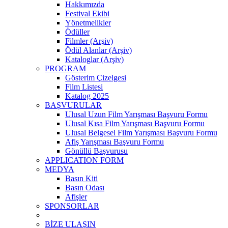
Hakkımızda
Festival Ekibi
Yönetmelikler
Ödüller
Filmler (Arşiv)
Ödül Alanlar (Arşiv)
Kataloglar (Arşiv)
PROGRAM
Gösterim Çizelgesi
Film Listesi
Katalog 2025
BAŞVURULAR
Ulusal Uzun Film Yarışması Başvuru Formu
Ulusal Kısa Film Yarışması Başvuru Formu
Ulusal Belgesel Film Yarışması Başvuru Formu
Afiş Yarışması Başvuru Formu
Gönüllü Başvurusu
APPLICATION FORM
MEDYA
Basın Kiti
Basın Odası
Afişler
SPONSORLAR
BİZE ULAŞIN