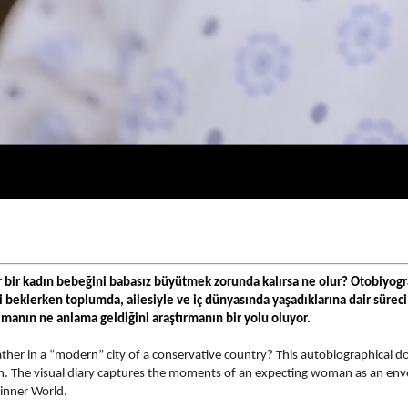
r bir kadın bebeğini babasız büyütmek zorunda kalırsa ne olur? Otobiyogr
 beklerken toplumda, ailesiyle ve iç dünyasında yaşadıklarına dair süreci 
lmanın ne anlama geldiğini araştırmanın bir yolu oluyor.
ather in a “modern” city of a conservative country? This autobiographical 
stion. The visual diary captures the moments of an expecting woman as an env
 inner World.