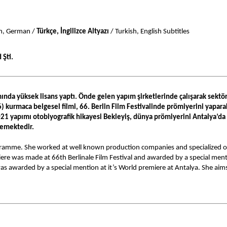
h, German / 
Türkçe, İngilizce Altyazı
 / Turkish, English Subtitles
 Şti.
da yüksek lisans yaptı. Önde gelen yapım şirketlerinde çalışarak sektör b
 kurmaca belgesel filmi, 66. Berlin Film Festivalinde prömiyerini yapara
2021 yapımı otobiyografik hikayesi Bekleyiş, dünya prömiyerini Antalya’da
lemektedir.
me. She worked at well known production companies and specialized on Int
ere was made at 66th Berlinale Film Festival and awarded by a special ment
y was awarded by a special mention at it’s World premiere at Antalya. She 