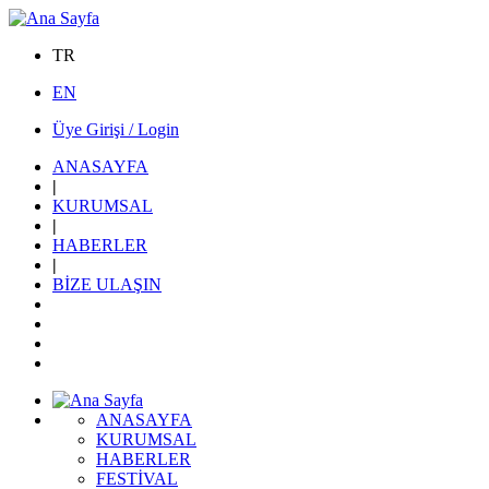
TR
EN
Üye Girişi / Login
ANASAYFA
|
KURUMSAL
|
HABERLER
|
BİZE ULAŞIN
ANASAYFA
KURUMSAL
HABERLER
FESTİVAL