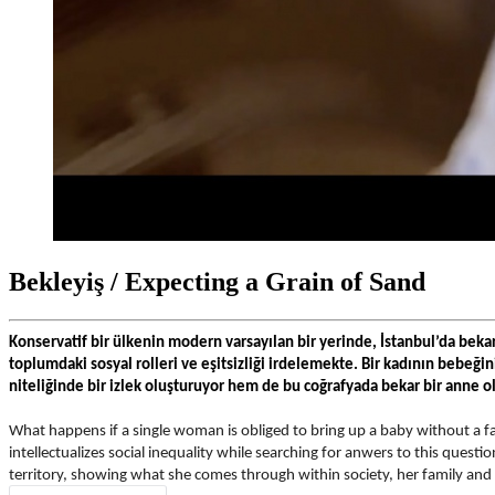
Bekleyiş / Expecting a Grain of Sand
Konservatif bir ülkenin modern varsayılan bir yerinde, İstanbul’da beka
toplumdaki sosyal rolleri ve eşitsizliği irdelemekte. 
Bir kadının bebeğini
niteliğinde bir izlek oluşturuyor hem de bu coğrafyada bekar bir anne o
What happens if a single woman is obliged to bring up a baby without a f
intellectualizes social inequality while searching for anwers to this que
territory, showing what she comes through within society, her family and