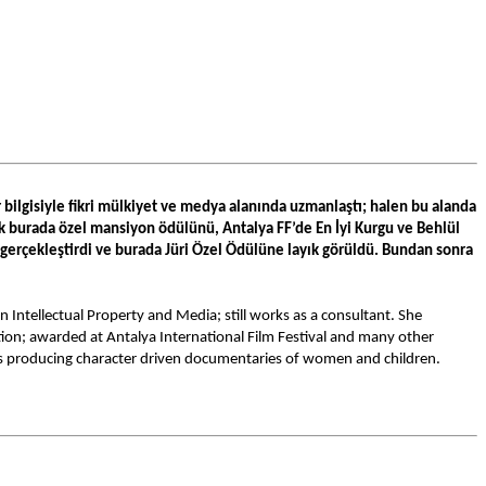
ilgisiyle fikri mülkiyet ve medya alanında uzmanlaştı; halen bu alanda 
k burada özel mansiyon ödülünü, Antalya FF’de En İyi Kurgu ve Behlül 
 gerçekleştirdi ve burada Jüri Özel Ödülüne layık görüldü. Bundan sonra 
ellectual Property and Media; still works as a consultant. She 
ion; awarded at Antalya International Film Festival and many other 
aims producing character driven documentaries of women and children.