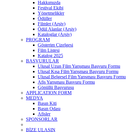
Hakkımızda
Festival Ekibi
Yönetmelikler
Ödüller
Filmler (Arşiv)
Ödül Alanlar (Arşiv)
Kataloglar (Arşiv)
PROGRAM
Gösterim Çizelgesi
Film Listesi
Katalog 2025
BAŞVURULAR
Ulusal Uzun Film Yarışması Başvuru Formu
Ulusal Kısa Film Yarışması Başvuru Formu
Ulusal Belgesel Film Yarışması Başvuru Formu
Afiş Yarışması Başvuru Formu
Gönüllü Başvurusu
APPLICATION FORM
MEDYA
Basın Kiti
Basın Odası
Afişler
SPONSORLAR
BİZE ULAŞIN