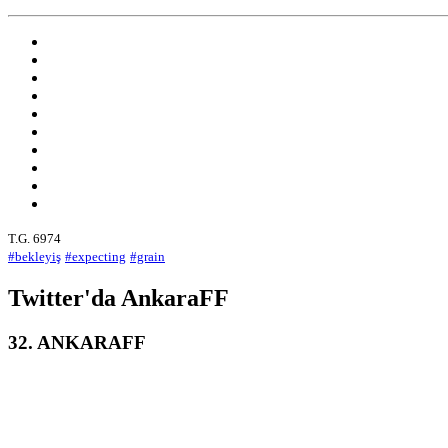
T.G. 6974
#bekleyiş
#expecting
#grain
Twitter'da AnkaraFF
32. ANKARAFF