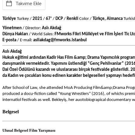
Takvime Ekle
Türkiye
 Turkey / 
2021
 / 
67’
 / 
DCP
 / 
Renkli
 Color / 
Türkçe, Almanca 
Turkis
Yönetmen
 / Director: 
Aslı Akdağ
Dünya Hakları
 / World Sales: 
FMworks Fikri Mülkiyet ve Film İşleri Tic Ltd
E-posta
 / E-mail: 
asliakdag@fmworks.istanbul
Aslı Akdağ
Hukuk eğitimi ardından Kadir Has Film &amp; Drama Yapımcılık programın
danışmanlık vermektedir. Yapımını üstlendiği “Genç Pehlivanlar” (2016)
Dal Özel Ödülünü kazandı ve uluslararası birçok festivalde gösterildi. 
da Kadın ve çocukları konu edinen karakter belgeselleri yapmayı hedef
After School of Law, she attended MoA Producing Film&amp;Drama Program
produced a docu-fiction called “Young Wrestlers” (2016), of whichs premi
internatiol festivals as well. Bekleyiş, her auotobiograpical documentar
Belgesel
Ulusal Belgesel Film Yarışması