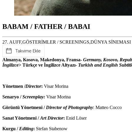
BABAM / FATHER / BABAI
27. AUFF,GÖSTERİMLER / SCREENINGS,DÜNYA SİNEMASI GÖST
Takvime Ekle
Almanya, Kosova, Makedonya, Fransa-
Germany, Kosovo, Republ
İngilizce
> Türkçe ve İngilizce Altyazı-
Turkish and English Subtitl
Yönetmen /
Director
:
Visar Morina
Senaryo /
Screenplay:
Visar Morina
Görüntü Yönetmeni /
Director of Photography
: Matteo Cocco
Sanat Yönetmeni /
Art Director
:
Enid Löser
Kurgu /
Editing
:
Stefan Stabenow