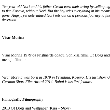
Ten-year old Nori and his father Gesim earn their living by selling ci
to flee Kosovo, without Nori. But the boy tries everything in his means
gone. Angry, yet determined Nori sets out on a perilous journey to fin
desertion.
Visar Morina
Visar Morina 1979’da Priştine’de doğdu. Son kısa filmi, Of Dogs and
metrajlı filmidir.
Visar Morina was born in 1979 in Prishtina, Kosovo. His last short 
German Short Film Award 2014. Babai is his first feature.
Filmografi /
Filmography
2013 Of Dogs and Wallpaper (Kısa –
Short
)