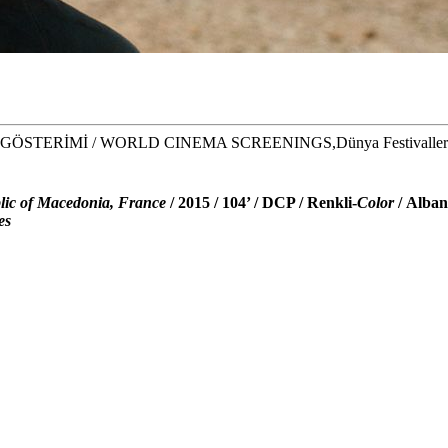
ERİMİ / WORLD CINEMA SCREENINGS,Dünya Festivallerinden 
ic of Macedonia, France
/ 2015 / 104’ / DCP / Renkli-
Color
/
Alban
es