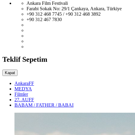
Ankara Film Festivali
Farabi Sokak No: 29/1 Çankaya, Ankara, Türkiye
+90 312 468 7745 / +90 312 468 3892
+90 312 467 7830
Teklif Sepetim
Kapat
AnkaraFF
MEDYA
Filmler
27. AUFF
BABAM / FATHER / BABAI