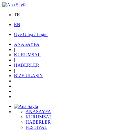
TR
EN
Üye Girişi / Login
ANASAYFA
|
KURUMSAL
|
HABERLER
|
BİZE ULAŞIN
ANASAYFA
KURUMSAL
HABERLER
FESTİVAL