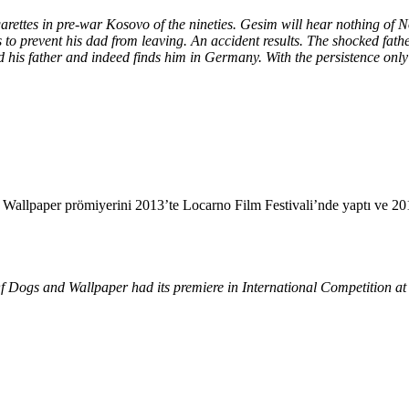
garettes in pre-war Kosovo of the nineties. Gesim will hear nothing of 
 to prevent his dad from leaving. An accident results. The shocked fathe
d his father and indeed finds him in Germany. With the persistence only
 Wallpaper prömiyerini 2013’te Locarno Film Festivali’nde yaptı ve 20
Of Dogs and Wallpaper had its premiere in International Competition at