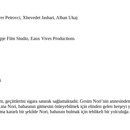
er Petrovci, Xhevedet Jashari, Alban Ukaj
pje Film Studio, Eaux Vives Productions
ü
im, geçimlerini sigara satarak sağlamaktadır. Gesim Nori’nin annesind
Ama Nori, babasının gitmesini önleyebilmek için elinden gelen herşeyi 
ama kararlı bir şekilde Nori, babasını bulmak için tehlikeli bir yolculu