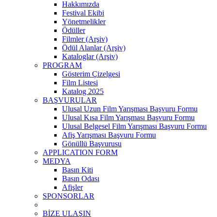
Hakkımızda
Festival Ekibi
Yönetmelikler
Ödüller
Filmler (Arşiv)
Ödül Alanlar (Arşiv)
Kataloglar (Arşiv)
PROGRAM
Gösterim Çizelgesi
Film Listesi
Katalog 2025
BAŞVURULAR
Ulusal Uzun Film Yarışması Başvuru Formu
Ulusal Kısa Film Yarışması Başvuru Formu
Ulusal Belgesel Film Yarışması Başvuru Formu
Afiş Yarışması Başvuru Formu
Gönüllü Başvurusu
APPLICATION FORM
MEDYA
Basın Kiti
Basın Odası
Afişler
SPONSORLAR
BİZE ULAŞIN